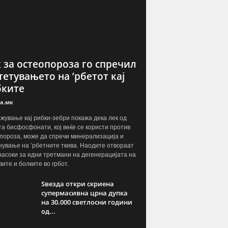
 за остеопороза го спречил
етувањето на ’рбетот кај
бките
а.мк
жување кај рибки-зебри покажа дека лек од
та бисфосфонати, кој веќе се користи против
пороза, може да спречи минерализација и
нување на ’рбетните ткива. Наодите отвораат
насоки за идни третмани на дегенерацијата на
вите и болките во грбот.
Ѕвезда откри скриена
супермасивна црна дупка
на 30.000 светлосни години
од...