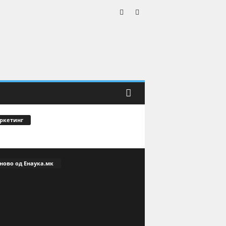
ркетинг
ново од Енаука.мк