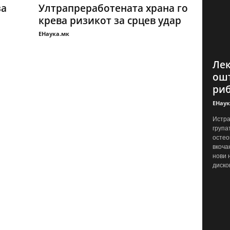
за
Ултрапреработената храна го
крева ризикот за срцев удар
ЕНаука.мк
Лек
ошт
ри
ЕНаук
Истра
група
остео
вкоча
нови 
диско