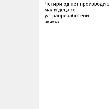
Четири од пет производи 
мали деца се
ултрапреработени
ЕНаука.мк