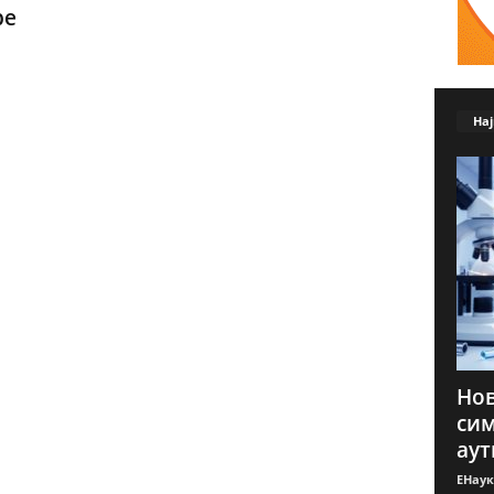
ре
Нај
Нов
сим
аут
ЕНаук