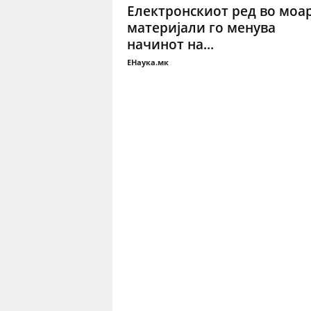
Електронскиот ред во моа
материјали го менува
начинот на...
ЕНаука.мк