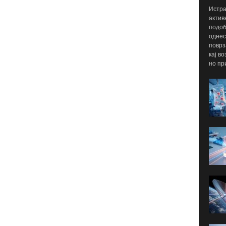
Истра
актив
подоб
однес
поврз
кај в
но пр