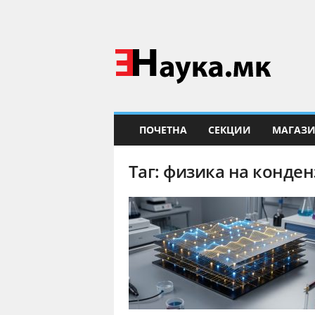
Е
Н
а
у
к
а
ПОЧЕТНА
СЕКЦИИ
МАГАЗ
Таг: физика на конде