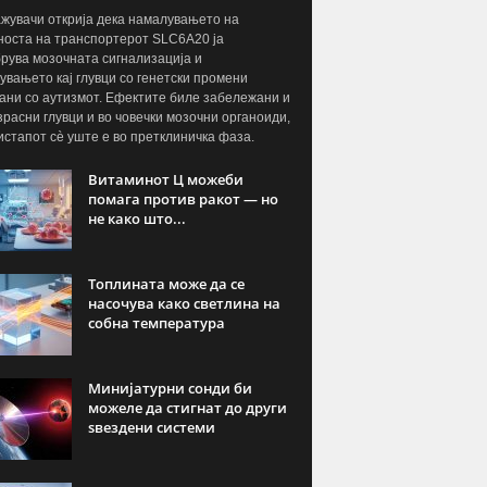
жувачи открија дека намалувањето на
носта на транспортерот SLC6A20 ја
рува мозочната сигнализација и
увањето кај глувци со генетски промени
ани со аутизмот. Ефектите биле забележани и
озрасни глувци и во човечки мозочни органоиди,
истапот сè уште е во претклиничка фаза.
Витаминот Ц можеби
помага против ракот — но
не како што...
Топлината може да се
насочува како светлина на
собна температура
Минијатурни сонди би
можеле да стигнат до други
ѕвездени системи