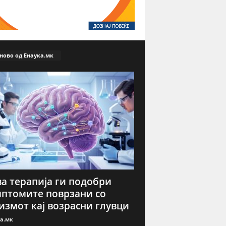
ново од Енаука.мк
а терапија ги подобри
птомите поврзани со
измот кај возрасни глувци
а.мк