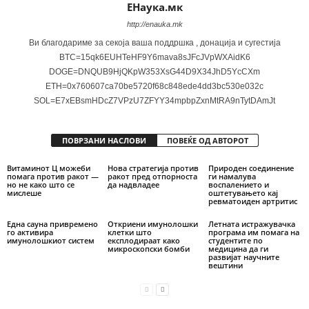
ЕНаука.мк
http://enauka.mk
Ви благодариме за секоја ваша поддршка , донација и сугестија
BTC=15qk6EUHTeHF9Y6mava8sJFcJVpWXAidK6
DOGE=DNQUB9HjQKpW353XsG44D9X34JhD5YcCXm
ETH=0x760607ca70be5720f68c848ede4dd3bc530e032c
SOL=E7xEBsmHDcZ7VPzU7ZFYY34mpbpZxnMtRA9nTytDAmJt
ПОВРЗАНИ НАСЛОВИ
ПОВЕЌЕ ОД АВТОРОТ
Витаминот Ц можеби
Нова стратегија против
Природен соединение
помага против ракот —
ракот пред отпорноста
ги намалува
но не како што се
да надвладее
воспалението и
мислеше
оштетувањето кај
ревматоиден артритис
Една сауна привремено
Откриени имунолошки
Летната истражувачка
го активира
клетки што
програма им помага на
имунолошкиот систем
експлодираат како
студентите по
микроскопски бомби
медицина да ги
развијат научните
вештини