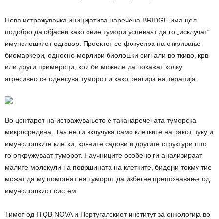
Нова истражувачка иницијатива наречена BRIDGE има цел
подобро да објасни како овие тумори успеваат да го „исклучат“
имунолошкиот одговор. Проектот се фокусира на откривање
биомаркери, односно мерливи биолошки сигнали во ткиво, крв
или други примероци, кои би можеле да покажат колку
агресивно се однесува туморот и како реагира на терапија.
Во центарот на истражувањето е таканаречената туморска
микросредина. Таа не ги вклучува само клетките на ракот, туку и
имунолошките клетки, крвните садови и другите структури што
го опкружуваат туморот. Научниците особено ги анализираат
малите молекули на површината на клетките, бидејќи токму тие
можат да му помогнат на туморот да избегне препознавање од
имунолошкиот систем.
Тимот од ITQB NOVA и Португалскиот институт за онкологија во