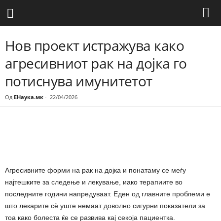
Нов проект истражува како
агресивниот рак на дојка го
потиснува имунитетот
Од
ЕНаука.мк
-
22/04/2026
Share
Агресивните форми на рак на дојка и понатаму се меѓу
најтешките за следење и лекување, иако терапиите во
последните години напредуваат. Еден од главните проблеми е
што лекарите сè уште немаат доволно сигурни показатели за
тоа како болеста ќе се развива кај секоја пациентка.