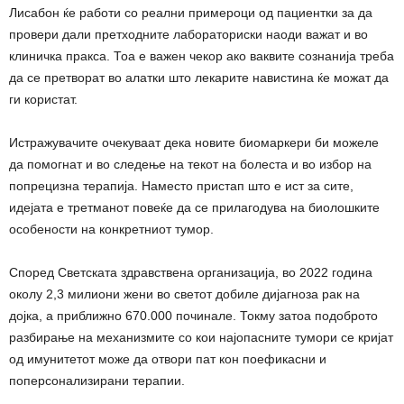
Лисабон ќе работи со реални примероци од пациентки за да
провери дали претходните лабораториски наоди важат и во
клиничка пракса. Тоа е важен чекор ако ваквите сознанија треба
да се претворат во алатки што лекарите навистина ќе можат да
ги користат.
Истражувачите очекуваат дека новите биомаркери би можеле
да помогнат и во следење на текот на болеста и во избор на
попрецизна терапија. Наместо пристап што е ист за сите,
идејата е третманот повеќе да се прилагодува на биолошките
особености на конкретниот тумор.
Според Светската здравствена организација, во 2022 година
околу 2,3 милиони жени во светот добиле дијагноза рак на
дојка, а приближно 670.000 починале. Токму затоа подоброто
разбирање на механизмите со кои најопасните тумори се кријат
од имунитетот може да отвори пат кон поефикасни и
поперсонализирани терапии.