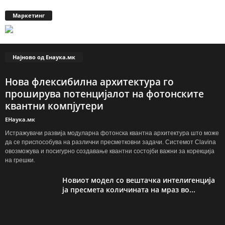
Маркетинг
Најново од Енаука.мк
Нова флексибилна архитектура го
проширува потенцијалот на фотонските
квантни компјутери
ЕНаука.мк
Истражувачи развија модуларна фотонска квантна архитектура што може
да се приспособува на различни пресметковни задачи. Системот Clavina
овозможува и посигурно создавање квантни состојби важни за корекција
на грешки.
Новиот модел со вештачка интелигенција
ја пресмета количината на мраз во...