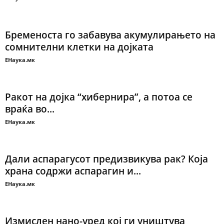
Бременоста го забавува акумулирањето на
сомнителни клетки на дојката
ЕНаука.мк
Ракот на дојка “хибернира”, а потоа се
враќа во...
ЕНаука.мк
Дали аспарагусот предизвикува рак? Која
храна содржи аспарагин и...
ЕНаука.мк
Измислен нано-уред кој ги уништува