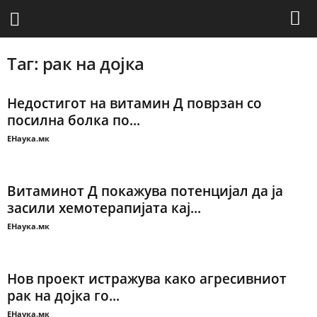
Таг: рак на дојка
Недостигот на витамин Д поврзан со
посилна болка по...
ЕНаука.мк
Витаминот Д покажува потенцијал да ја
засили хемотерапијата кај...
ЕНаука.мк
Нов проект истражува како агресивниот
рак на дојка го...
ЕНаука.мк