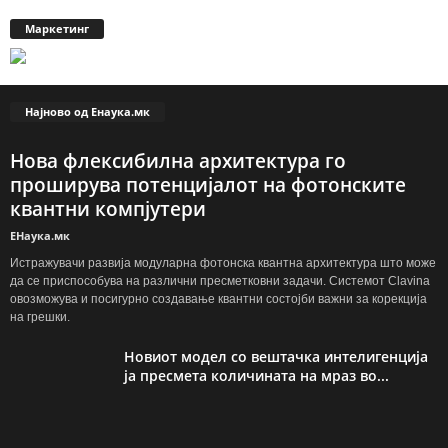
Маркетинг
Најново од Енаука.мк
Нова флексибилна архитектура го
проширува потенцијалот на фотонските
квантни компјутери
ЕНаука.мк
Истражувачи развија модуларна фотонска квантна архитектура што може
да се приспособува на различни пресметковни задачи. Системот Clavina
овозможува и посигурно создавање квантни состојби важни за корекција
на грешки.
Новиот модел со вештачка интелигенција
ја пресмета количината на мраз во...