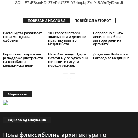
SOL=E7xEBsmHDcZ7VPzU7ZFYY34mpbpZxnMtRA9nTytDAmJt
ПОВРЗАНИ НАСЛОВИ
ПОВЕЌЕ ОД АВТОРОТ
Растенијата развиваат
10 Староегипетски
Направено е био-
нови методи за
знаења кои и денес се
лепило кое брзо
одбрана
практикуваат во
затвора рани на
медицината
органите
Европскиот парламент
На нобеловецот Џејмс
Доделена Нобелова
ја поддржа употребата
Вотсон му се одземени
награда за медицина
на канабис во
почесните титули
медицински цели
поради расизам
Маркетинг
Најново од Енаука.мк
Нова флексибилна архитектура го