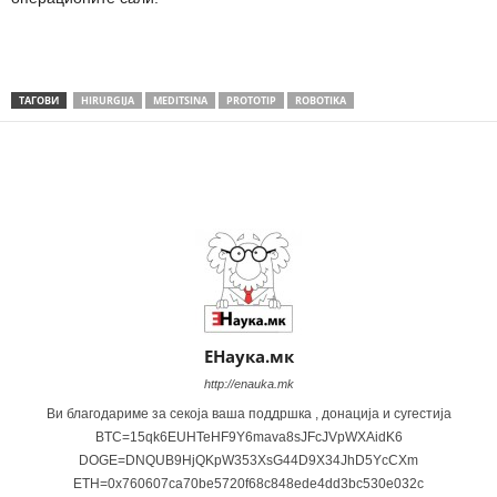
ТАГОВИ
HIRURGIJA
MEDITSINA
PROTOTIP
ROBOTIKA
Share
ЕНаука.мк
http://enauka.mk
Ви благодариме за секоја ваша поддршка , донација и сугестија
BTC=15qk6EUHTeHF9Y6mava8sJFcJVpWXAidK6
DOGE=DNQUB9HjQKpW353XsG44D9X34JhD5YcCXm
ETH=0x760607ca70be5720f68c848ede4dd3bc530e032c