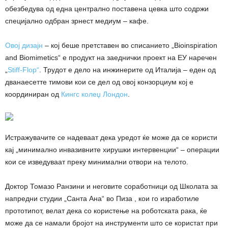
обезбедува од една централно поставена цевка што содржи
специјално одбран зрнест медиум – кафе.
Овој дизајн
– кој беше претставен во списанието „Bioinspiration
and Biomimetics“ е продукт на заеднички проект на ЕУ наречен
„
Stiff-Flop“
. Трудот е дело на инжинерите од Италија – еден од
дванаесетте тимови кои се дел од овој конзорциум кој е
координиран од
Кингс колеџ Лондон
.
Истражувачите се надеваат дека уредот ќе може да се користи
кај „минимално инвазивните хирушки интервенции“ – операции
кои се изведуваат преку минимални отвори на телото.
Доктор Томазо Ранзини и неговите соработници од Школата за
напредни студии „Санта Ана“ во Пиза , кои го изработиле
прототипот, велат дека со користење на роботската рака, ќе
може да се намали бројот на инструменти што се користат при