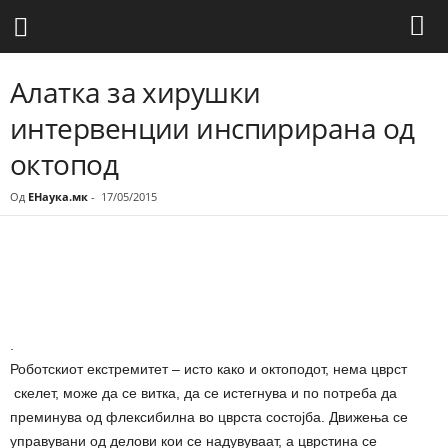
Алатка за хирушки
интервенции инспирирана од
октопод
Од
ЕНаука.мк
-
17/05/2015
Share
.
Роботскиот екстремитет – исто како и октоподот, нема цврст
скелет, може да се витка, да се истегнува и по потреба да
преминува од флексибилна во цврста состојба. Движења се
управувани од делови кои се надувуваат, а цврстина се