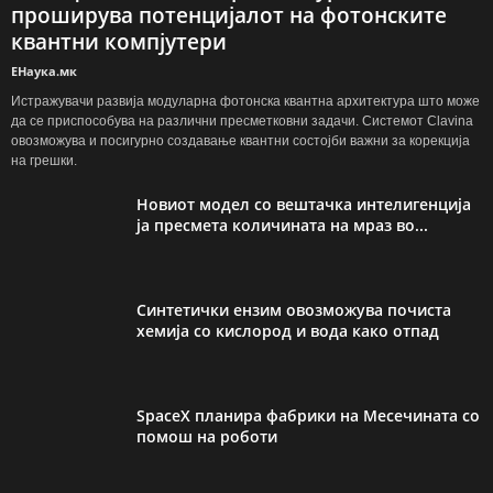
проширува потенцијалот на фотонските
квантни компјутери
ЕНаука.мк
Истражувачи развија модуларна фотонска квантна архитектура што може
да се приспособува на различни пресметковни задачи. Системот Clavina
овозможува и посигурно создавање квантни состојби важни за корекција
на грешки.
Новиот модел со вештачка интелигенција
ја пресмета количината на мраз во...
Синтетички ензим овозможува почиста
хемија со кислород и вода како отпад
SpaceX планира фабрики на Месечината со
помош на роботи