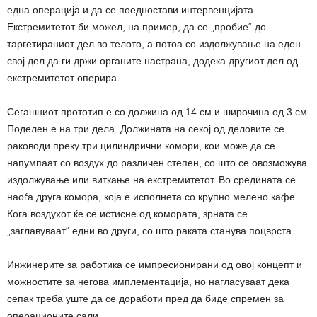
една операција и да се поедностави интервенцијата.
Екстремитетот би можел, на пример, да се „пробие“ до
таргетираниот дел во телото, а потоа со издолжување на еден
свој дел да ги држи органите настрана, додека другиот дел од
екстремитетот оперира.
Сегашниот прототип е со должина од 14 см и широчина од 3 см.
Поделен е на три дела. Должината на секој од деловите се
раководи преку три цилиндрични комори, кои може да се
напумпаат со воздух до различен степен, со што се овозможува
издолжување или виткање на екстремитетот. Во средината се
наоѓа друга комора, која е исполнета со крупно мелено кафе.
Кога воздухот ќе се истисне од комората, зрната се
„заглавуваат“ едни во други, со што раката станува поцврста.
Инжинерите за работика се импресионирани од овој концепт и
можностите за негова имплементација, но нагласуваат дека
сепак треба уште да се доработи пред да биде спремен за
операционите сали.