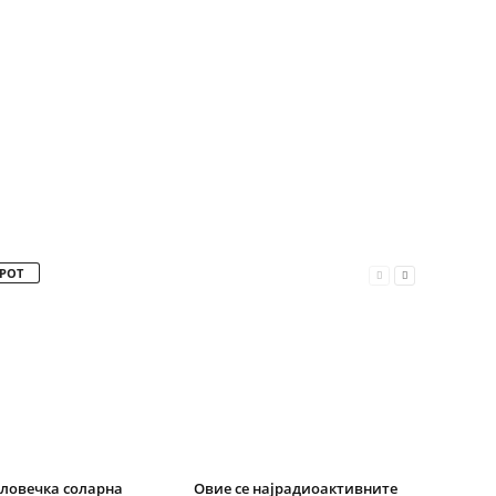
РОТ
ловечка соларна
Овие се најрадиоактивните