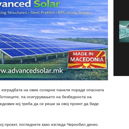
ла изградбата на овие соларни панели поради опасната
аботниците, па осигурувањето на безбедноста на
дизвик кој треба да се реши за овој проект да биде
ој проект, погледнете како изгледа Чернобил денес.