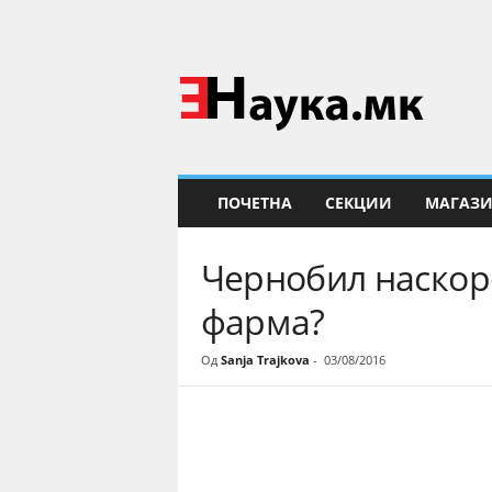
Е
Н
а
у
к
а
ПОЧЕТНА
СЕКЦИИ
МАГАЗ
Чернобил наскоро
фарма?
Од
Sanja Trajkova
-
03/08/2016
Share