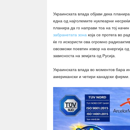
Украинската влада објави дека планира
една од најголемите нуклеарни несреќи
планира да го направи тоа на тој начин
забранетата зона
која се протега во ра
ќе го искористи ова огромно радиоактив
овозможи поевтин извор на енергија од
зависноста на земјата од Русија.
Украинската влада во моментов бара инв
американски и четири канадски фирми.