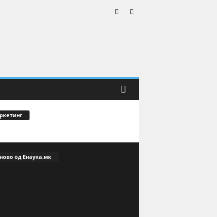
ркетинг
ново од Енаука.мк