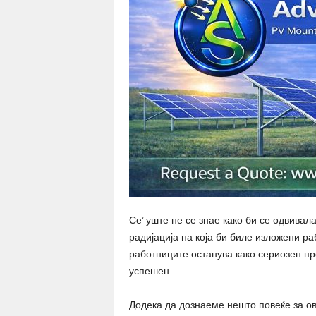
Се’ уште не се знае како би се одвива
радијација на која би биле изложени р
работниците останува како сериозен пре
успешен.
Додека да дознаеме нешто повеќе за ов