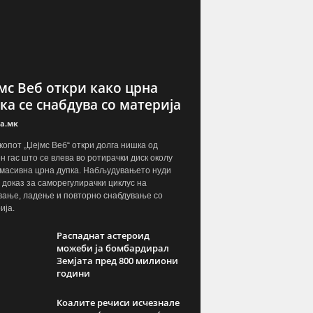
мс Веб откри како црна
ка се снабдува со материја
а.мк
копот „Џејмс Веб“ откри долга нишка од
н гас што се влева во ротирачки диск околу
масивна црна дупка. Набљудувањето нуди
 доказ за саморегулирачки циклус на
вање, ладење и повторно снабдување со
ија.
Распаднат астероид
можеби ја бомбардирал
Земјата пред 800 милиони
години
Коалите речиси исчезнале