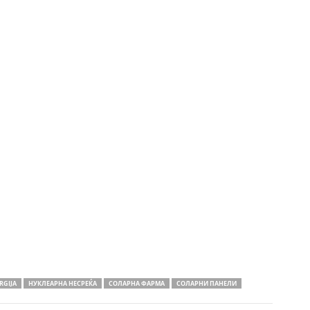
RGIJA
НУКЛЕАРНА НЕСРЕЌА
СОЛАРНА ФАРМА
СОЛАРНИ ПАНЕЛИ