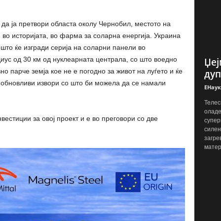
 да ја претвори областа околу Чернобил, местото на
 во историјата, во фарма за соларна енергија. Украина
 што ќе изгради серија на соларни панели во
диус од 30 км од нуклеарната централа, со што воедно
Џеј
но парче земја кое не е погодно за живот на луѓето и ќе
дуп
 обновливи извори со што би можела да се намали
ЕНаук
Телес
оладе
естиции за овој проект и е во преговори со две
супер
силен
загре
матер