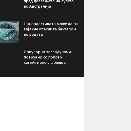
пред доаѓањето на луѓето
во Австралија
Нанопластиката може да ги
зајакне опасните бактерии
во водата
Популарни засладувачи
поврзани со побрзо
когнитивно стареење