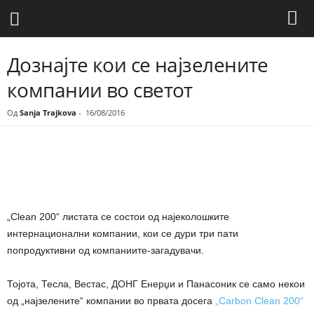
Дознајте кои се најзелените
компании во светот
Од
Sanja Trajkova
-
16/08/2016
Share
„Clean 200“ листата се состои од најеколошките
интернационални компании, кои се дури три пати
попродуктивни од компаниите-загадувачи.
Тојота, Тесла, Вестас, ДОНГ Енерџи и Панасоник се само некои
од „најзелените“ компании во првата досега
„Carbon Clean 200“