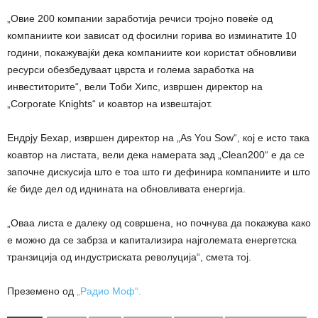
„Овие 200 компании заработија речиси тројно повеќе од
компаниите кои зависат од фосилни горива во изминатите 10
години, покажувајќи дека компаниите кои користат обновливи
ресурси обезбедуваат цврста и голема заработка на
инвеститорите“, вели Тоби Хипс, извршен директор на
„Corporate Knights“ и коавтор на извештајот.
Ендрју Бехар, извршен директор на „As You Sow“, кој е исто така
коавтор на листата, вели дека намерата зад „Clean200“ е да се
започне дискусија што е тоа што ги дефинира компаниите и што
ќе биде дел од иднината на обновливата енергија.
„Оваа листа е далеку од совршена, но почнува да покажува како
е можно да се забрза и капитализира најголемата енергетска
транзиција од индустриската револуција“, смета тој.
Преземено од
„Радио Моф“.