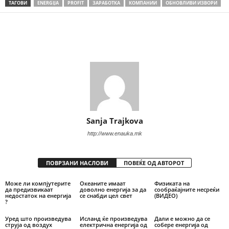
ТАГОВИ
ENERGIJA
PROFIT
ЗАРАБОТКА
КОМПАНИИ
ОБНОВЛИВИ ИЗВОРИ
Share
Sanja Trajkova
http://www.enauka.mk
ПОВРЗАНИ НАСЛОВИ
ПОВЕЌЕ ОД АВТОРОТ
Може ли компјутерите
Океаните имаат
Физиката на
да предизвикаат
доволно енергија за да
сообраќајните несреќи
недостаток на енергија
се снабди цел свет
(ВИДЕО)
?
Уред што произведува
Исланд ќе произведува
Дали е можно да се
струја од воздух
електрична енергија од
собере енергија од