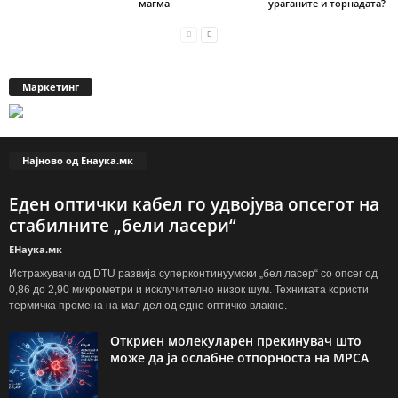
магма
ураганите и торнадата?
Маркетинг
Најново од Енаука.мк
Еден оптички кабел го удвојува опсегот на
стабилните „бели ласери“
ЕНаука.мк
Истражувачи од DTU развија суперконтинуумски „бел ласер“ со опсег од
0,86 до 2,90 микрометри и исклучително низок шум. Техниката користи
термичка промена на мал дел од едно оптичко влакно.
Откриен молекуларен прекинувач што
може да ја ослабне отпорноста на МРСА