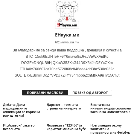
ЕНаука.мк
http://enauka.mk
Ви благодариме за секоја ваша поддршка , донација и сугестија
BTC=15qk6EUHTeHF9Y6mava8sJFcJVpWXAidK6
DOGE=DNQUB9HjQKpW353XsG44D9X34JhD5YcCXm
ETH=0x760607ca70be5720f68c848ede4dd3bc530e032c
SOL=E7xEBsmHDcZ7VPzU7ZFYY34mpbpZxnMtRA9nTytDAmJt
ПОВРЗАНИ НАСЛОВИ
ПОВЕЌЕ ОД АВТОРОТ
Дебата: Дали
Даркнет – темната
Вештачката
медицинските
страна на интернетот
интелигенција сериозна
апликации се корисни
закана за човештвото ?
или штетни?
И „Амазон“ сака во
Лозинката “123456” ја
Нов скандал околу
вселената
користат милиони луѓе
заштита на
приватноста на Фејсбук