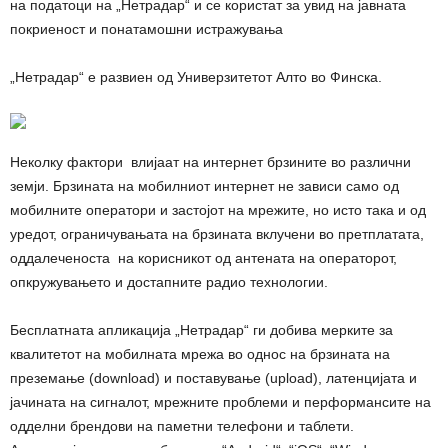
на податоци на „Нетрадар“ и се користат за увид на јавната
покриеност и понатамошни истражувања
„Нетрадар“ е развиен од Универзитетот Алто во Финска.
Неколку фактори влијаат на интернет брзините во различни
земји. Брзината на мобилниот интернет не зависи само од
мобилните оператори и застојот на мрежите, но исто така и од
уредот, ограничувањата на брзината вклучени во претплатата,
оддалеченоста на корисникот од антената на операторот,
опкружувањето и достапните радио технологии.
Бесплатната апликација „Нетрадар“ ги добива мерките за
квалитетот на мобилната мрежа во однос на брзината на
преземање (download) и поставување (upload), латенцијата и
јачината на сигналот, мрежните проблеми и перформансите на
одделни брендови на паметни телефони и таблети.