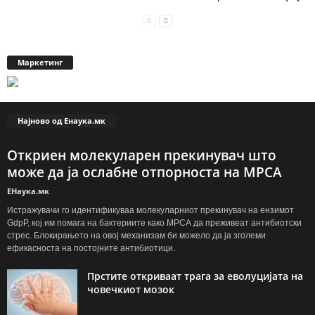
Маркетинг
Најново од Енаука.мк
Откриен молекуларен прекинувач што
може да ја ослабне отпорноста на МРСА
ЕНаука.мк
Истражувачи го идентификуваа молекуларниот прекинувач на ензимот
GdpP, кој им помага на бактериите како МРСА да преживеат антибиотски
стрес. Блокирањето на овој механизам би можело да ја зголеми
ефикасноста на постојните антибиотици.
Прстите откриваат трага за еволуцијата на
човечкиот мозок