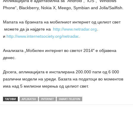
Апликацијата е адаптабилна за “Android“, “iOS“, “Windows
Phone“, Blackberry, Nokia X, Meego, Symbian and Jolla/Sailfish.
Мапaта на брзината на мобилниот интернет од целиот свет
можете да ја најдете на
http://www.netradar.org
.
и
http://www.internetsociety.org/netradar
.
Анализата „Мобилен интернет во светот 2014″ е објавена
денес.
Досега, апликацијата е инсталирана 200.000 пати од 6 000
различни модели на уреди. Базата на податоци во моментов
има над 5 милиони мерења од целиот свет.
ТАГОВИ
APLIKATSII
INTERNET
SMART-TELEFON
Share