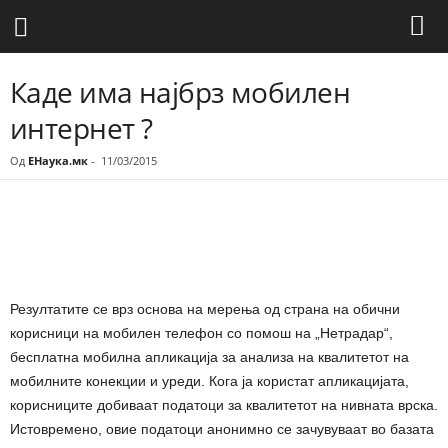
Каде има најбрз мобилен
интернет ?
Од
ЕНаука.мк
-
11/03/2015
Share
Резултатите се врз основа на мерења од страна на обични
корисници на мобилен телефон со помош на „Нетрадар“,
бесплатна мобилна апликација за анализа на квалитетот на
мобилните конекции и уреди. Кога ја користат апликацијата,
корисниците добиваат податоци за квалитетот на нивната врска.
Истовремено, овие податоци анонимно се зачувуваат во базата