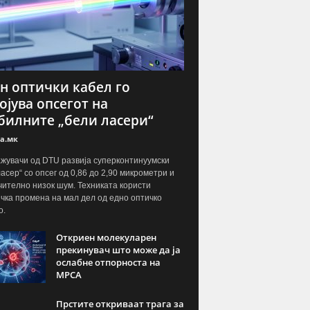
н оптички кабел го
ојува опсегот на
билните „бели ласери“
а.мк
жувачи од DTU развија суперконтинуумски
ласер“ со опсег од 0,86 до 2,90 микрометри и
чително низок шум. Техниката користи
чка промена на мал дел од едно оптичко
о.
Откриен молекуларен
прекинувач што може да ја
ослабне отпорноста на
МРСА
Прстите откриваат трага за