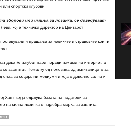
 или спортски клубови.
и зборови или имиња за лозинка, се доведуваат
 Леви, кој е технички директор на Центарот.
поставувани и прашања за навиките и стравовите кои ги
нет.
ат дека ќе изгубат пари поради измами на интернет, а
да се заштитат. Помалку од половина од испитаниците за
од онаа за социјални медиуми и која е доволно силна и
ј Хант, кој ја одржува базата на податоци за
то на силна лозинка е најдобра мерка за заштита.
МЕТКА