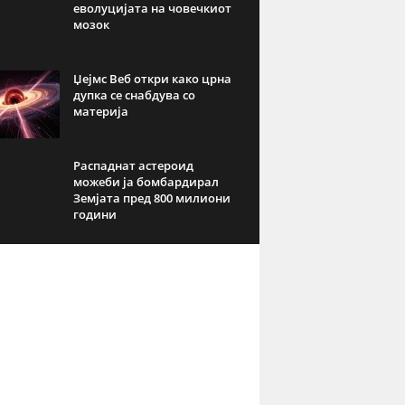
еволуцијата на човечкиот
мозок
Џејмс Веб откри како црна
дупка се снабдува со
материја
Распаднат астероид
можеби ја бомбардирал
Земјата пред 800 милиони
години