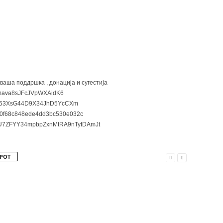
 ваша поддршка , донација и сугестија
ava8sJFcJVpWXAidK6
3XsG44D9X34JhD5YcCXm
0f68c848ede4dd3bc530e032c
7ZFYY34mpbpZxnMtRA9nTytDAmJt
РОТ