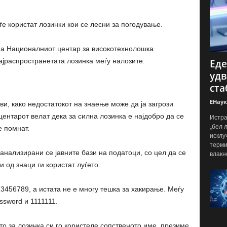
е користат лозинки кои се лесни за погодување.
 на Националниот центар за високотехнолошка
ајраспространетата лозинка меѓу налозите.
Еде
удв
ста
ЕНаук
и, како недостатокот на знаење може да ја загрози
центарот велат дека за силна лозинка е најдобро да се
Истра
„бел 
е помнат.
исклу
терми
анализирани се јавните бази на податоци, со цел да се
влакн
 од знаци ги користат луѓето.
3456789, а истата не е многу тешка за хакирање. Меѓу
ssword и 1111111.
то за лозинка си го користеле сопственото име, презиме