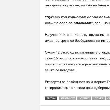
или датум на раѓање, имиња на бендови
“Луѓето кои користат добро познат
самите себе во опасност”
, вели Иан
На учесниците во истражувањата им се 
имаат во врска со безбедноста на интер
Околу 42 отсто од испитаниците очекува
само 15 отсто со сигурност знаат како 
мејл користат лозинка која е различна 
тешко се погодува.
Експертот за безбедност на интернет Тро
хакираните сметки, вели дека одбирање
ТАГОВИ
BEZBEDNOST
INTERNET
LOZINKA
С