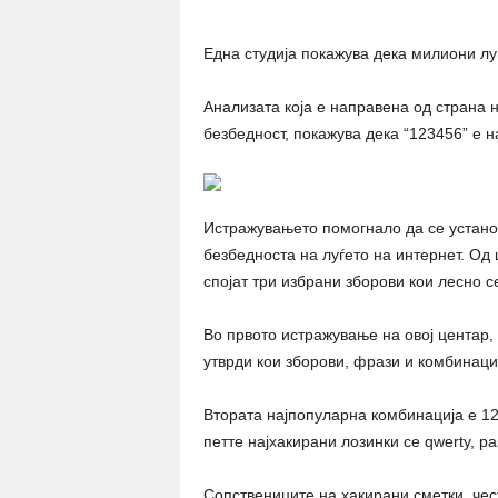
Една студија покажува дека милиони луѓ
Анализата која е направена од страна
безбедност, покажува дека “123456” е н
Истражувањето помогнало да се установ
безбедноста на луѓето на интернет. Од 
спојат три избрани зборови кои лесно с
Во првото истражување на овој центар, 
утврди кои зборови, фрази и комбинации
Втората најпопуларна комбинација е 12
петте најхакирани лозинки се qwerty, pa
Сопствениците на хакирани сметки, чес