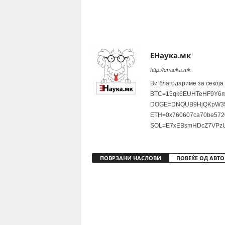
Share
ЕНаука.мк
http://enauka.mk
Ви благодариме за секоја
BTC=15qk6EUHTeHF9Y6m
DOGE=DNQUB9HjQKpW35
ETH=0x760607ca70be572
SOL=E7xEBsmHDcZ7VPzU
ПОВРЗАНИ НАСЛОВИ
ПОВЕЌЕ ОД АВТО