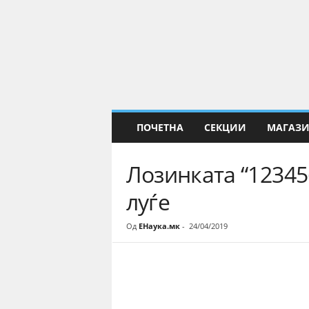
Е
Н
а
у
к
а
ПОЧЕТНА
СЕКЦИИ
МАГАЗ
Лозинката “12345
луѓе
Од
ЕНаука.мк
-
24/04/2019
Share