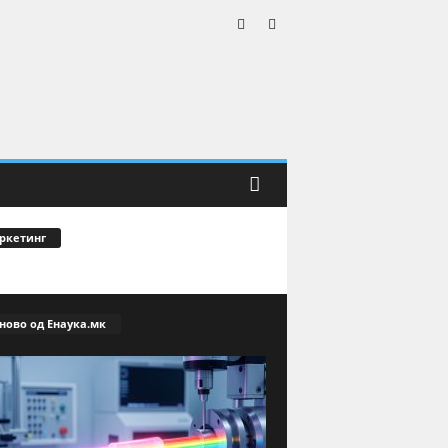
ркетинг
ново од Енаука.мк