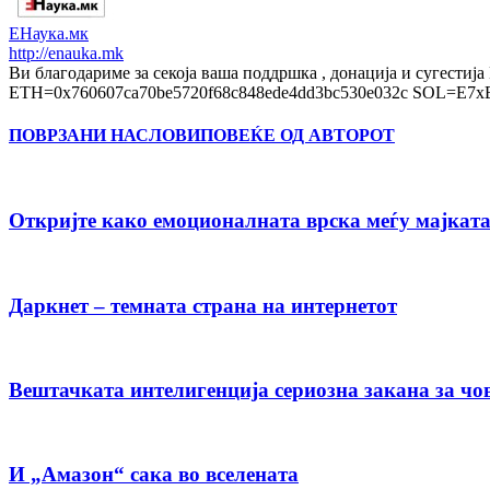
ЕНаука.мк
http://enauka.mk
Ви благодариме за секоја ваша поддршка , донација и 
ETH=0x760607ca70be5720f68c848ede4dd3bc530e032c SOL=
ПОВРЗАНИ НАСЛОВИ
ПОВЕЌЕ ОД АВТОРОТ
Откријте како емоционалната врска меѓу мајката 
Даркнет – темната страна на интернетот
Вештачката интелигенција сериозна закана за чо
И „Амазон“ сака во вселената