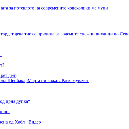
ната за потеклото на современите човеколики мајмуни
тврдат дека тие се причина за големите снежни виулици во Се
…
от?
рет дел)
она Шенбакар
Марта ни кажа…
Раскажувачот
од црна дупка“
лност
авена од Хабл +Видео