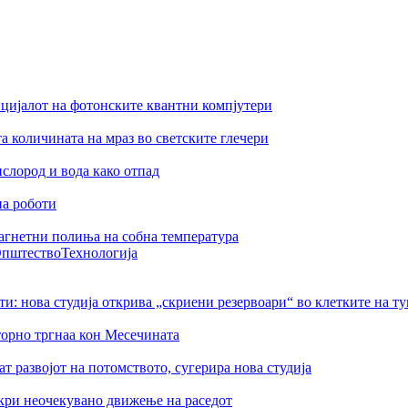
цијалот на фотонските квантни компјутери
а количината на мраз во светските глечери
слород и вода како отпад
на роботи
агнетни полиња на собна температура
пштество
Технологија
ти: нова студија открива „скриени резервоари“ во клетките на т
торно тргнаа кон Месечината
 развојот на потомството, сугерира нова студија
ткри неочекувано движење на раседот