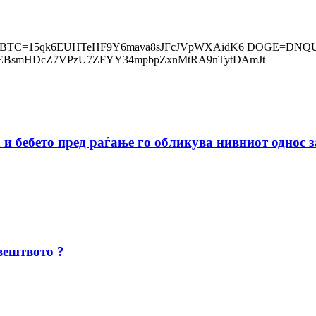
сугестија BTC=15qk6EUHTeHF9Y6mava8sJFcJVpWXAidK6 DOGE
E7xEBsmHDcZ7VPzU7ZFYY34mpbpZxnMtRA9nTytDAmJt
и бебето пред раѓање го обликува нивниот однос з
вештвото ?