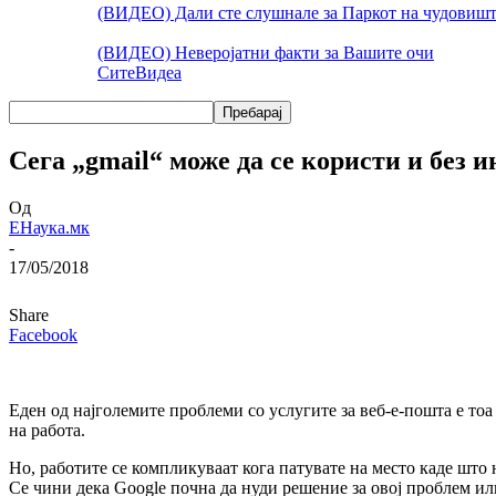
(ВИДЕО) Дали сте слушнале за Паркот на чудовишт
(ВИДЕО) Неверојатни факти за Вашите очи
Сите
Видеа
Сега „gmail“ може да се користи и без 
Од
ЕНаука.мк
-
17/05/2018
Share
Facebook
Еден од најголемите проблеми со услугите за веб-е-пошта е то
на работа.
Но, работите се компликуваат кога патувате на место каде што 
Се чини дека Google почна да нуди решение за овој проблем ил