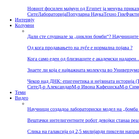
Новиот фосилен мајмун од Египет ја менува приказ
Сите
Лабораторија
Популарна Наука
Техно Гик
Факти
Интервју
Колумни
Дали сте слушнале за „циклон бомби“? Научниците 
Од кога продавањето на луѓе е нормална појава ?
Кога само еден од близнаците е академски надарен
Знаете ли која е најважната молекула во Универзум
Чекор над ДНК: епигенетика и нејзината историја (Т
Сите
Д-р Александар
М-р Ивона Кафеџиска
М-р Сим
Теми
Видео
Научници создадоа лабораториски модел на „бомба 
Вештачки интелигентните робот девојки станаа реа
Слика на галаксија од 2,5 милијарди пиксели напр