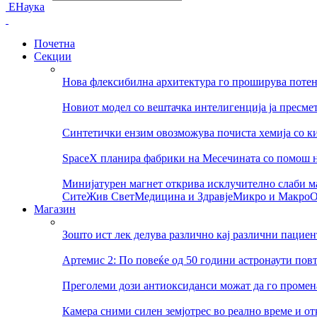
ЕНаука
Почетна
Секции
Нова флексибилна архитектура го проширува потен
Новиот модел со вештачка интелигенција ја пресмет
Синтетички ензим овозможува почиста хемија со ки
SpaceX планира фабрики на Месечината со помош 
Минијатурен магнет открива исклучително слаби м
Сите
Жив Свет
Медицина и Здравје
Микро и Макро
О
Магазин
Зошто ист лек делува различно кај различни пациен
Артемис 2: По повеќе од 50 години астронаути пов
Преголеми дози антиоксиданси можат да го променат
Камера сними силен земјотрес во реално време и о