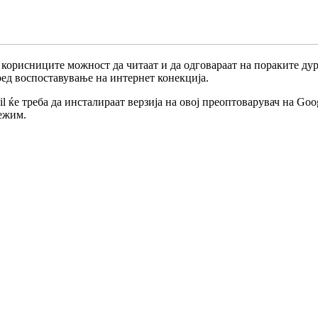
корисниците можност да читаат и да одговараат на пораките дури
ред воспоставување на интернет конекција.
 ќе треба да инсталираат верзија на овој преоптоварувач на Goog
режим.