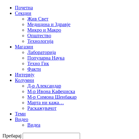
Почетна
Секции
Жив Свет
Медицина и Здравје
Микро и Макро
Општество
Технологија
Магазин
Лабораторија
Популарна Наука
Техно Гик
Факти
Интервју
Колумни
Д-р Александар
М-р Ивона Кафеџиска
М-р Симона Шенбакар
Марта ни кажа…
Раскажувачот
Теми
Видео
Видеа
Пребарај