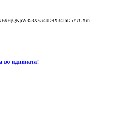
=DNQUB9HjQKpW353XsG44D9X34JhD5YcCXm
а во иднината!