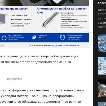
ЕНаук
Истра
архит
разли
овозм
состо
ата подоле целата технологија се базира на еден
е го промени аголот предизвикува промена во
отор перформанси на бензинец со турбо полнач, но и
и хибридни мотори. Тоа е ниво на перформанси и
зуспешно се обидуваа да го достигнат“, се вели во