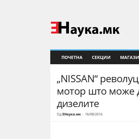
Е
Н
а
у
к
а
ПОЧЕТНА
СЕКЦИИ
МАГАЗ
„NISSAN“ револуц
мотор што може д
дизелите
Од
ЕНаука.мк
-
16/08/2016