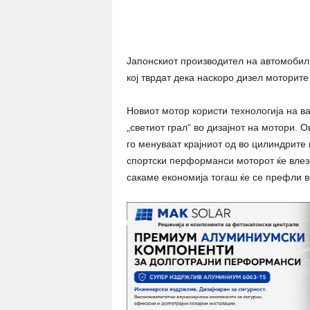
Share
Јапонскиот производител на автомобили
кој тврдат дека наскоро дизел моторите
Новиот мотор користи технологија на в
„светиот грал“ во дизајнот на мотори. 
го менуваат крајниот од во цилиндрите
спортски перформанси моторот ќе влез
сакаме економија тогаш ќе се префли 