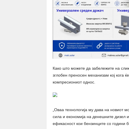
Како што можете да забележите на слик
зглобен преносен механизам кој кога ќ
компресиониот однос.
„Оваа технологија му дава на новиот м
сила и економија на денешните дизел 
ефикасност кои бензинците со години бе