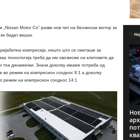
 „Nissan Motor Co“ разви нов тип на бензински мотор за
Нај
 ќе бидат вишок.
аријабилна компресија, нешто што се сметаше за
Оваа технологија треба да им овозможи на клиповите да
 и тоа динамички. Значи доколку имаме потреба од
е во режим на компресион сооднос 8:1 а доколку
во режим на компресион сооднос 14:1
Нов
арх
пот
ква