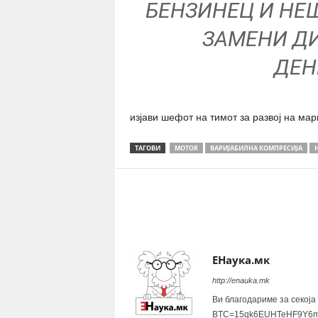
БЕНЗИНЕЦ И НЕШ
ЗАМЕНИ ДИ
ДЕН
изјави шефот на тимот за развој на марка
ТАГОВИ
MOTOR
ВАРИЈАБИЛНА КОМПРЕСИЈА
Share
ЕНаука.мк
http://enauka.mk
Ви благодариме за секоја
BTC=15qk6EUHTeHF9Y6m