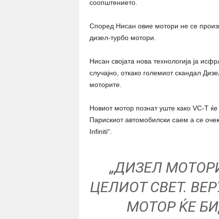
соопштението.
Според Нисан овие мотори не се произ
дизел-турбо мотори.
Нисан својата нова технологија ја исфр
случајно, откако големиот скандал Диз
моторите.
Новиот мотор познат уште како VC-T ќе
Парискиот автомобилски саем а се очек
Infiniti“.
„ДИЗЕЛ МОТОР
ЦЕЛИОТ СВЕТ. ВЕ
МОТОР ЌЕ Б