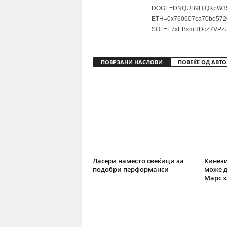
DOGE=DNQUB9HjQKpW35
ETH=0x760607ca70be572
SOL=E7xEBsmHDcZ7VPzU
ПОВРЗАНИ НАСЛОВИ
ПОВЕЌЕ ОД АВТО
Ласери наместо свеќици за
Кинези
подобри перформанси
може д
Марс з