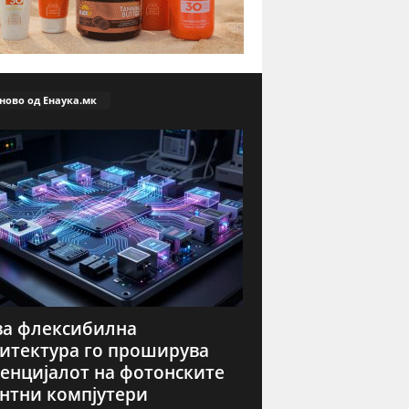
ново од Енаука.мк
а флексибилна
итектура го проширува
енцијалот на фотонските
нтни компјутери