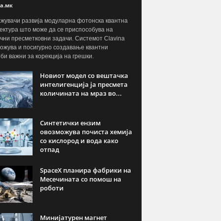
а.мк
жувачи развија модуларна фотонска квантна
ектура што може да се приспособува на
чни пресметковни задачи. Системот Clavina
ожува и посигурно создавање квантни
јби важни за корекција на грешки.
Новиот модел со вештачка
интелигенција ја пресмета
количината на мраз во...
Синтетички ензим
овозможува почиста хемија
со кислород и вода како
отпад
SpaceX планира фабрики на
Месечината со помош на
роботи
Минијатурен магнет