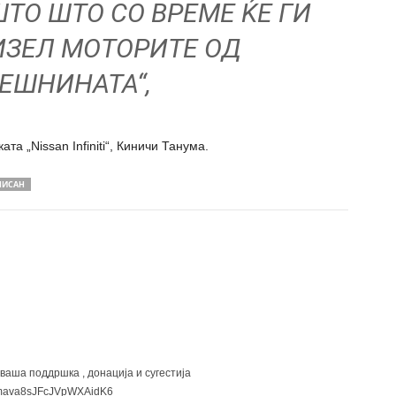
ТО ШТО СО ВРЕМЕ ЌЕ ГИ
ЗЕЛ МОТОРИТЕ ОД
ЕШНИНАТА“,
та „Nissan Infiniti“, Киничи Танума.
НИСАН
 ваша поддршка , донација и сугестија
ava8sJFcJVpWXAidK6