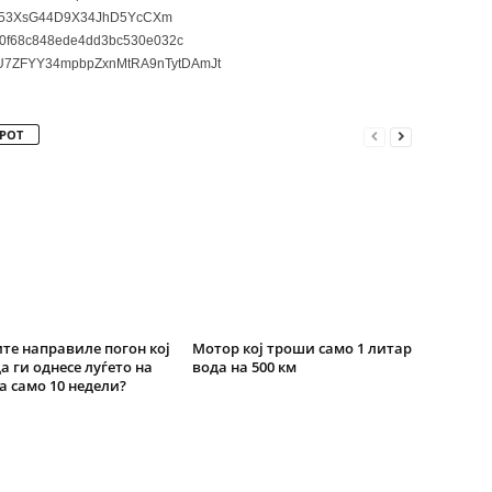
3XsG44D9X34JhD5YcCXm
0f68c848ede4dd3bc530e032c
7ZFYY34mpbpZxnMtRA9nTytDAmJt
РОТ
те направиле погон кој
Мотор кој троши само 1 литар
а ги однесе луѓето на
вода на 500 км
а само 10 недели?