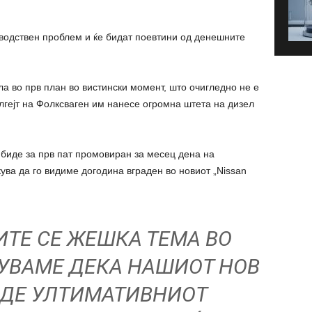
водствен проблем и ќе бидат поевтини од денешните
ла во прв план во вистински момент, што очигледно не е
елгејт на Фолксваген им нанесе огромна штета на дизел
 биде за прв пат промовиран за месец дена на
ува да го видиме догодина вграден во новиот „Nissan
ИТЕ СЕ ЖЕШКА ТЕМА ВО
РУВАМЕ ДЕКА НАШИОТ НОВ
ИДЕ УЛТИМАТИВНИОТ