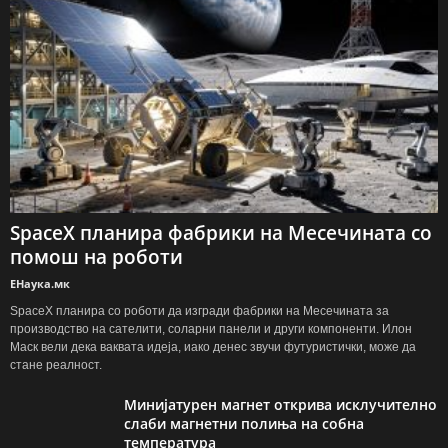
SpaceX планира фабрики на Месечината со
помош на роботи
ЕНаука.мк
SpaceX планира со роботи да изгради фабрики на Месечината за
производство на сателити, соларни панели и други компоненти. Илон
Маск вели дека ваквата идеја, иако денес звучи футуристички, може да
стане реалност.
Минијатурен магнет открива исклучително
слаби магнетни полиња на собна
температура