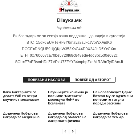
ЕНаука.мк
http://enauka.mk
Ви благодариме за секоја ваша поддршка , донација и сугестија
BTC=15qk6EUHTeHF9Y6mava8sJFcJVpWXAidK6
DOGE=DNQUB9HjQKpW353XsG44D9X34JhD5YcCXm
ETH=0x760607ca70be5720f68c848ede4dd3bc530e032c
SOL=E7xEBsmHDcZ7VPzU7ZFYY34mpbpZxnMtRA9nTytDAmJt
ПОВРЗАНИ НАСЛОВИ
ПОВЕЌЕ ОД АВТОРОТ
Како бактериите се
Научниците конечно ја
На нобеловецот Џејмс
делат: УАБ го откри
воочиле “митската”
Вотсон му се одземени
клучниот механизам
молекула HeH+ во
почесните титули
Вселената
поради расизам
Доделена Нобелова
Доделена Нобелова
Доделена Нобелова
награда за медицина
награда од областа на
награда за хемија
ласерската физика