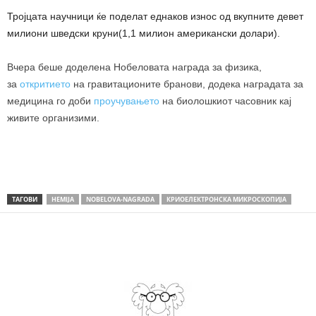
Тројцата научници ќе поделат еднаков износ од вкупните девет
милиони шведски круни(1,1 милион американски долари).
Вчера беше доделена Нобеловата награда за физика,
за
откритието
на гравитационите бранови, додека наградата за
медицина го доби
проучувањето
на биолошкиот часовник кај
живите организими.
ТАГОВИ
HEMIJA
NOBELOVA-NAGRADA
КРИОЕЛЕКТРОНСКА МИКРОСКОПИЈА
Share