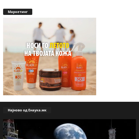
Маркетинг
Најново од Енаука.мк