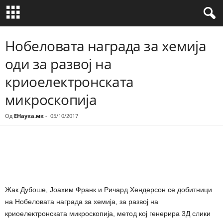
Нобеловата награда за хемија
оди за развој на
криоелектронската
микроскопија
Од
ЕНаука.мк
-
05/10/2017
Share
Жак Дубоше, Јоахим Франк и Ричард Хендерсон се добитници
на Нобеловата награда за хемија, за развој на
криоелектронската микроскопија, метод кој генерира 3Д слики