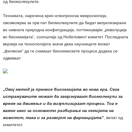
од биомолекулите.
Техниката, наречена крио-електронска микроскопија,
овозможува за прв пат биомолекулите да бидат визуелизирани
во нивната природна конфигурација, поттикнувајќи „револуција
во биохемијата“, соопштија од Нобеловиот комитет. Последната
верзија на технологијата значи дека научниците можат
„филмски“ да ги снимаат биохемиските процеси додека се
одвиваат.
„Овој метод ја пренесе биохемијата во нова ера.
Сега
истражувачите можат да замрзнуваат биомолекули за
време на движење и да визуелизираат процеси. Тоа е
важно како за основното разбирање на хемијата на
животот, така и за развојот на фармацијата“
, велат од
комитетот.