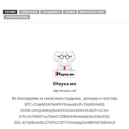
ТАГОВИ
АТМОСФЕРА
ЗАГАДУВАЊЕ
КЛИМА
МИКРОПЛАСТИКА
НАНОПЛАСТИКА
Share
ЕНаука.мк
http://enauka.mk
Ви благодариме за секоја ваша поддршка , донација и сугестија
BTC=15qk6EUHTeHF9Y6mava8sJFcJVpWXAidK6
DOGE=DNQUB9HjQKpW353XsG44D9X34JhD5YcCXm
ETH=0x760607ca70be5720f68c848ede4dd3bc530e032c
SOL=E7xEBsmHDcZ7VPzU7ZFYY34mpbpZxnMtRA9nTytDAmJt