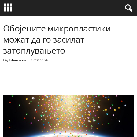
Обојените микропластики
можат да го засилат
затоплувањето
Од
ЕНаука.мк
-
12/06/2026
Share