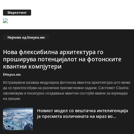
Маркетинг
Најново од Енаука.мк
Нова флексибилна архитектура го
проширува потенцијалот на фотонските
квантни компјутери
ЕНаука.мк
Истражувачи развија модуларна фотонска квантна архитектура што може
да се приспособува на различни пресметковни задачи. Системот Clavina
овозможува и посигурно создавање квантни состојби важни за корекција
на грешки.
Новиот модел со вештачка интелигенција
ја пресмета количината на мраз во...