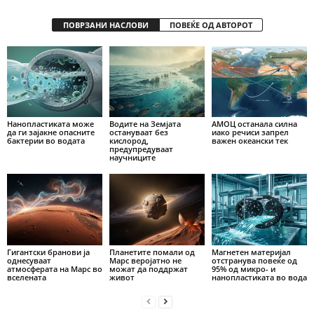
ПОВРЗАНИ НАСЛОВИ
ПОВЕЌЕ ОД АВТОРОТ
Нанопластиката може
Водите на Земјата
АМОЦ останала силна
да ги зајакне опасните
остануваат без
иако речиси запрел
бактерии во водата
кислород,
важен океански тек
предупредуваат
научниците
Гигантски бранови ја
Планетите помали од
Магнетен материјал
однесуваат
Марс веројатно не
отстранува повеќе од
атмосферата на Марс во
можат да поддржат
95% од микро- и
вселената
живот
нанопластиката во вода