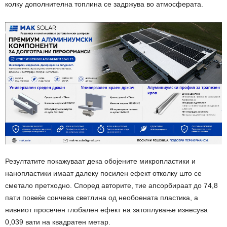
колку дополнителна топлина се задржува во атмосферата.
Резултатите покажуваат дека обојените микропластики и
нанопластики имаат далеку посилен ефект отколку што се
сметало претходно. Според авторите, тие апсорбираат до 74,8
пати повеќе сончева светлина од необоената пластика, а
нивниот просечен глобален ефект на затоплување изнесува
0,039 вати на квадратен метар.