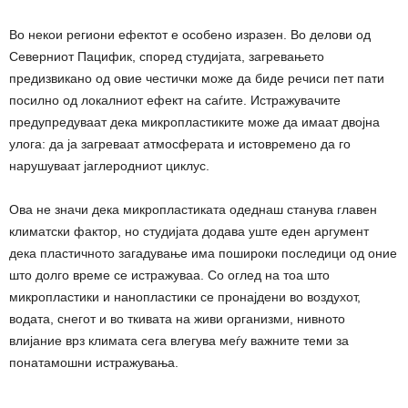
Во некои региони ефектот е особено изразен. Во делови од
Северниот Пацифик, според студијата, загревањето
предизвикано од овие честички може да биде речиси пет пати
посилно од локалниот ефект на саѓите. Истражувачите
предупредуваат дека микропластиките може да имаат двојна
улога: да ја загреваат атмосферата и истовремено да го
нарушуваат јаглеродниот циклус.
Ова не значи дека микропластиката одеднаш станува главен
климатски фактор, но студијата додава уште еден аргумент
дека пластичното загадување има пошироки последици од оние
што долго време се истражуваа. Со оглед на тоа што
микропластики и нанопластики се пронајдени во воздухот,
водата, снегот и во ткивата на живи организми, нивното
влијание врз климата сега влегува меѓу важните теми за
понатамошни истражувања.