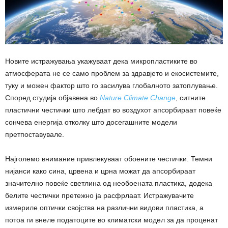
Новите истражувања укажуваат дека микропластиките во
атмосферата не се само проблем за здравјето и екосистемите,
туку и можен фактор што го засилува глобалното затоплување.
Според студија објавена во
Nature Climate Change
, ситните
пластични честички што лебдат во воздухот апсорбираат повеќе
сончева енергија отколку што досегашните модели
претпоставувале.
Најголемо внимание привлекуваат обоените честички. Темни
нијанси како сина, црвена и црна можат да апсорбираат
значително повеќе светлина од необоената пластика, додека
белите честички претежно ја расфрлаат. Истражувачите
измериле оптички својства на различни видови пластика, а
потоа ги внеле податоците во климатски модел за да проценат