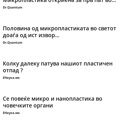
Микропластика откриена за прв пат во...
Dr.Quantum
Половина од микропластиката во светот
доаѓа од ист извор...
Dr.Quantum
Колку далеку патува нашиот пластичен
отпад ?
ЕНаука.мк
Се повеќе микро и нанопластика во
човечките органи
ЕНаука.мк