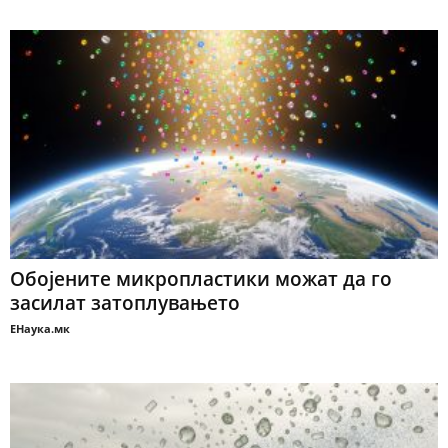
Обојените микропластики можат да го
засилат затоплувањето
ЕНаука.мк