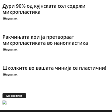
Дури 90% од кујнската сол содржи
микропластика
ЕНаука.мк
Ракчињата кои ја претвораат
микропластиката во нанопластика
ЕНаука.мк
Школките во вашата чинија се пластични!
ЕНаука.мк
Маркетинг