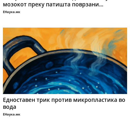
мозокот преку патишта поврзани...
ЕНаука.мк
Едноставен трик против микропластика во
вода
ЕНаука.мк