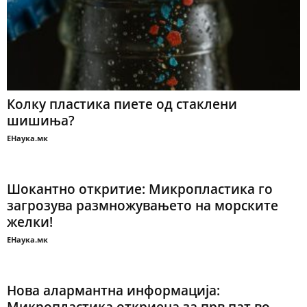
Колку пластика пиете од стаклени
шишиња?
ЕНаука.мк
Шокантно откритие: Микропластика го
загрозува размножувањето на морските
желки!
ЕНаука.мк
Нова алармантна информација: