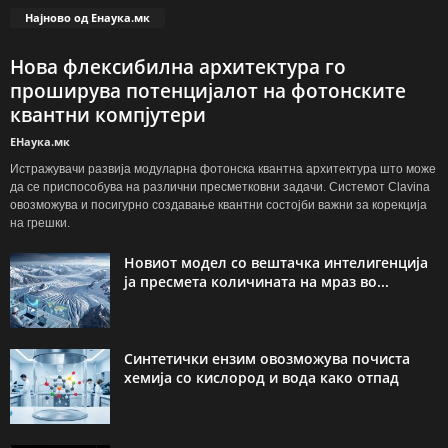
Најново од Енаука.мк
Нова флексибилна архитектура го
проширува потенцијалот на фотонските
квантни компјутери
ЕНаука.мк
Истражувачи развија модуларна фотонска квантна архитектура што може
да се приспособува на различни пресметковни задачи. Системот Clavina
овозможува и посигурно создавање квантни состојби важни за корекција
на грешки.
Новиот модел со вештачка интелигенција
ја пресмета количината на мраз во...
Синтетички ензим овозможува почиста
хемија со кислород и вода како отпад