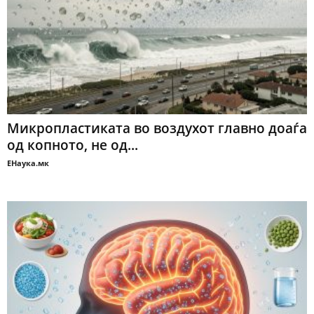
Микропластиката во воздухот главно доаѓа
од копното, не од...
ЕНаука.мк