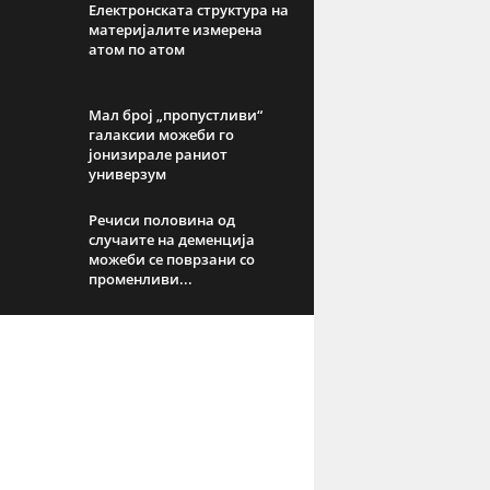
Електронската структура на
материјалите измерена
атом по атом
Мал број „пропустливи“
галаксии можеби го
јонизирале раниот
универзум
Речиси половина од
случаите на деменција
можеби се поврзани со
променливи...