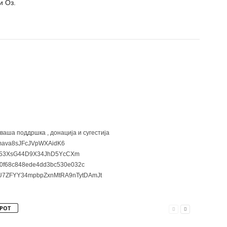
и Оз.
 ваша поддршка , донација и сугестија
ava8sJFcJVpWXAidK6
3XsG44D9X34JhD5YcCXm
0f68c848ede4dd3bc530e032c
7ZFYY34mpbpZxnMtRA9nTytDAmJt
РОТ