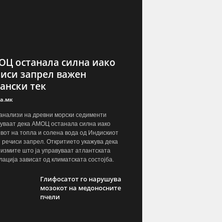
Ц останала силна иако
иси запрел важен
ански тек
а.мк
анализи на древни морски седименти
уваат дека АМОЦ останала силна иако
вот на топла и солена вода од Индискиот
 речиси запрел. Откритието укажува дека
измите што ја управуваат атлантската
лација зависат од климатската состојба.
Глифосатот го нарушува
мозокот на медоносните
пчели