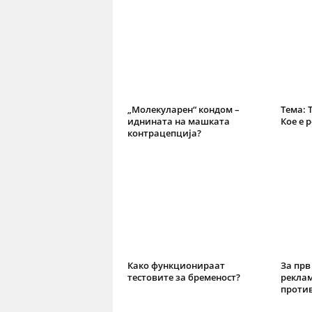
„Молекуларен“ кондом –
Тема: 
иднината на машката
Кое е 
контрацепција?
Како функционираат
За прв
тестовите за бременост?
рекла
против