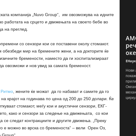
ската компанија „Nuvo Group“, им овозможува на идните
 во работата на срцето и движењата на своето бебе во
ца на преглед.
АМО
премени со сензори кои се поставени околу стомакот.
реч
м обезбеди мир на бремените жени, а на докторите ќе
оке
изичните бремености, наместо да ги хоспитализираат
ЕНаук
да овозможи и нов увид за самата бременост.
Нови 
покаж
прили
Океан
н
Ритмо
, жените ќе можат да го набават и самите да го
механ
цирку
 на крајот на годинава по цена од 200 до 250 долари. Ќе
ткуваат стомакот, меѓу кои и акустични сензори, ЕКГ-
ето, како и сензори за следење на движењата, со кои
да се следат контракциите и другите движења. „Преку
о е можно во врска со бременоста“ – вели Орен Оз,
 Group“.