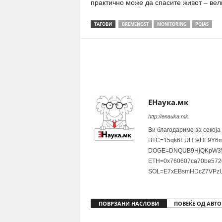
практично може да спасите живот – вел
ТАГОВИ
BREMENOST
MONITORING
POJAS
Share
ЕНаука.мк
http://enauka.mk
Ви благодариме за секоја
BTC=15qk6EUHTeHF9Y6m
DOGE=DNQUB9HjQKpW35
ETH=0x760607ca70be572
SOL=E7xEBsmHDcZ7VPzU
ПОВРЗАНИ НАСЛОВИ
ПОВЕЌЕ ОД АВТО