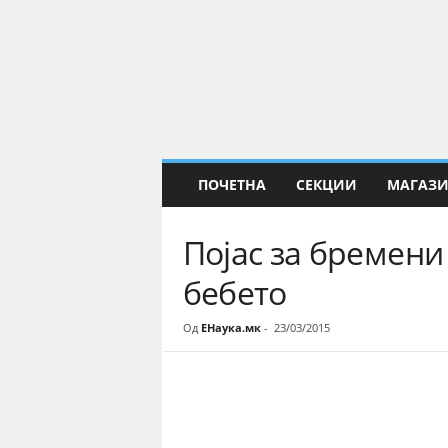
Е
Н
а
у
к
а
ПОЧЕТНА
СЕКЦИИ
МАГАЗ
Појас за бремени
бебето
Од
ЕНаука.мк
-
23/03/2015
Share