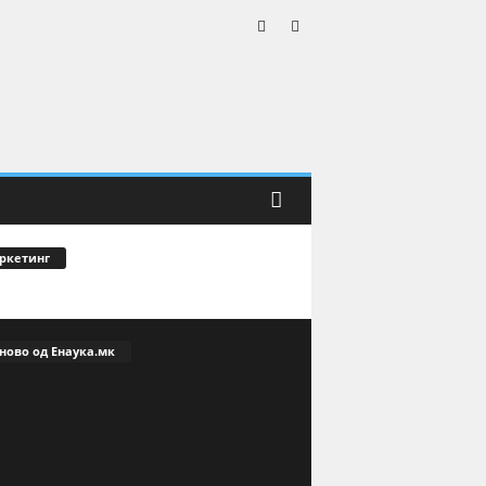
ркетинг
ново од Енаука.мк