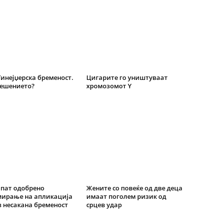
Тинејџерска бременост.
Цигарите го уништуваат
решението?
хромозомот Y
 пат одобрено
Жените со повеќе од две деца
мирање на апликација
имаат поголем ризик од
 несакана бременост
срцев удар