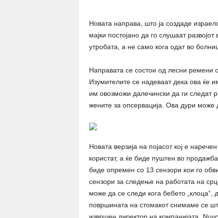
Новата направа, што ја создаде израел
мајки постојано да го слушаат развојот
утробата, а не само кога одат во болни
Направата се состои од лесни ремени о
Изумителите се надеваат дека ова ќе и
им овозможи далечински да ги следат р
жените за опсервација. Ова дури може 
Новата верзија на појасот кој е нарече
користат, а ќе биде пуштен во продажба
биде опремен со 13 сензори кои го обви
сензори за следење на работата на срц
може да се следи кога бебето „клоца“, 
површината на стомакот снимаме се шт
извршен директор на компанијата „Nuvo