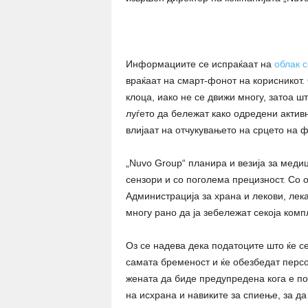
Информациите се испраќаат на
облак с
враќаат на смарт-фонот на корисникот. 
клоца, иако не се движи многу, затоа ш
луѓето да бележат како одредени актив
влијаат на отчукувањето на срцето на ф
„Nuvo Group“ планира и везија за меди
сензори и со поголема прецизност. Со
Администрација за храна и лекови, лек
многу рано да ја зебележат секоја комп
Оз се надева дека податоците што ќе с
самата бременост и ќе обезбедат персо
жената да биде предупредена кога е по
на исхрана и навиките за спиење, за да