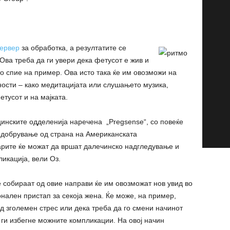
ервер
за обработка, а резултатите се
Ова треба да ги увери дека фетусот е жив и
то спие на пример. Ова исто така ќе им овозможи на
ности – како медитацијата или слушањето музика,
етусот и на мајката.
цинските одделенија наречена „Pregsense“, со повеќе
 одобрување од страна на Американската
арите ќе можат да вршат далечинско надгледување и
ликација, вели Оз.
е собираат од овие направи ќе им овозможат нов увид во
нален пристап за секоја жена. Ќе може, на пример,
д зголемен стрес или дека треба да го смени начинот
 ги избегне можните компликации. На овој начин