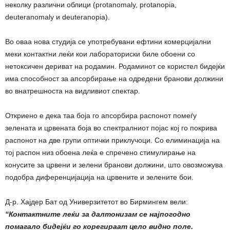
неколку различни облици (protanomaly, protanopia,
deuteranomaly и deuteranopia).
Во оваа нова студија се употребувани ефтини комерцијални
меки контактни леќи кои лабораториски биле обоени со
нетоксичен дериват на родамин. Родаминот се користел бидејќи
има способност за апсорбирање на одредени бранови должини
во внатрешноста на видливиот спектар.
Откриено е дека таа боја го апсорбира распонот помеѓу
зелената и црвената боја во спектралниот појас кој го покрива
распонот на две групи оптички приклучоци. Со елиминација на
тој распон низ обоена леќа е спречено стимулирање на
конусите за црвени и зелени бранови должини, што овозможува
подобра диференцијација на црвените и зелените бои.
Д-р. Хајдер Бат од Универзитетот во Бирмингем вели:
“Контактните леќи за далтонизам се најпогодно
помагало бидејќи го корегираат цело видно поле.