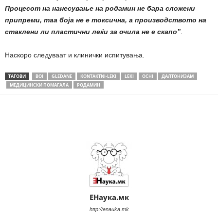
Процесот на нанесување на родамин не бара сложени
припреми, таа боја не е токсична, а производството на
стаклени ли пластични леќи за очила не е скапо”
.
Наскоро следуваат и клинички испитувања.
ТАГОВИ
BOI
GLEDANE
KONTAKTNI-LEKI
LEKI
OCHI
ДАЛТОНИЗАМ
МЕДИЦИНСКИ ПОМАГАЛА
РОДАМИН
Share
ЕНаука.мк
http://enauka.mk