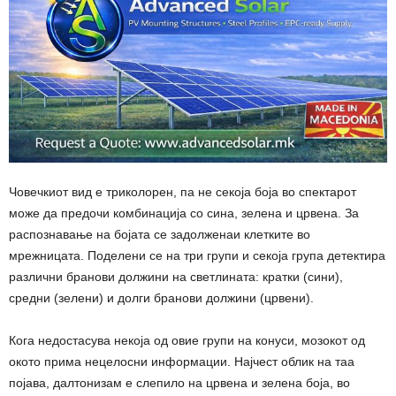
Човечкиот вид е триколорен, па не секоја боја во спектарот
може да предочи комбинација со сина, зелена и црвена. За
распознавање на бојата се задолженаи клетките во
мрежницата. Поделени се на три групи и секоја група детектира
различни бранови должини на светлината: кратки (сини),
средни (зелени) и долги бранови должини (црвени).
Кога недостасува некоја од овие групи на конуси, мозокот од
окото прима нецелосни информации. Најчест облик на таа
појава, далтонизам е слепило на црвена и зелена боја, во