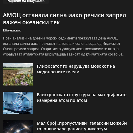
Најново од Енаука.мк
АМОЦ останала силна иако речиси запрел
важен океански тек
ЕНаука.мк
Нови анализи на древни морски седименти покажуваат дека АМОЦ
останала силна иако приливот на топла и солена вода од Индискиот
Океан речиси запрел. Откритието укажува дека механизмите што ја
управуваат атлантската циркулација зависат од климатската состојба.
Глифосатот го нарушува мозокот на
медоносните пчели
Електронската структура на материјалите
измерена атом по атом
Мал број „пропустливи“ галаксии можеби
го јонизирале раниот универзум