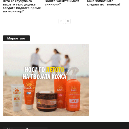
Што се случува со
Зошто хаските имаат
Како животните
вашето тело додека
сини очи?
гледаат во темница?
гледате подолго време
во монитор?
Маркетинг