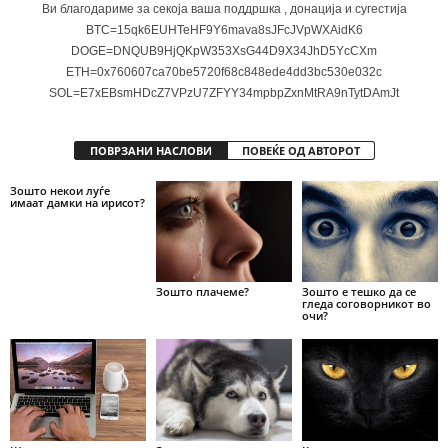
Ви благодариме за секоја ваша поддршка , донација и сугестија
BTC=15qk6EUHTeHF9Y6mava8sJFcJVpWXAidK6
DOGE=DNQUB9HjQKpW353XsG44D9X34JhD5YcCXm
ETH=0x760607ca70be5720f68c848ede4dd3bc530e032c
SOL=E7xEBsmHDcZ7VPzU7ZFYY34mpbpZxnMtRA9nTytDAmJt
ПОВРЗАНИ НАСЛОВИ
ПОВЕЌЕ ОД АВТОРОТ
Зошто некои луѓе
имаат дамки на ирисот?
Зошто плачеме?
Зошто е тешко да се
гледа соговорникот во
очи?