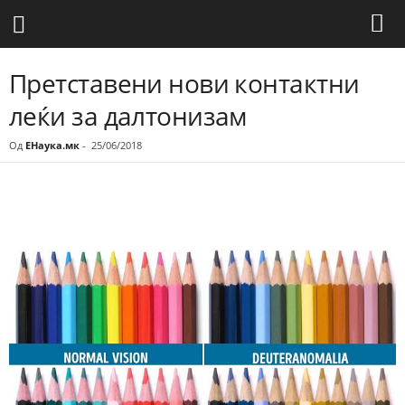
Претставени нови контактни
леќи за далтонизам
Од
ЕНаука.мк
-
25/06/2018
Share