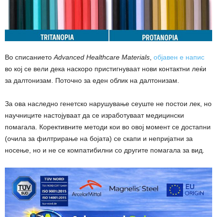
Во списанието
Advanced Healthcare Materials
,
објавен е напис
во кој се вели дека наскоро пристигнуваат нови контактни леќи
за далтонизам. Поточно за еден облик на далтонизам.
За ова наследно генетско нарушување сеуште не постои лек, но
научниците настојуваат да се изработуваат медицински
помагала. Корективните методи кои во овој момент се достапни
(очила за филтрирање на бојата) се скапи и непријатни за
носење, но и не се компатибилни со другите помагала за вид.