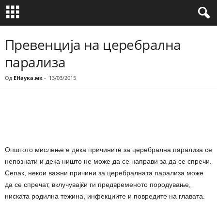
Превенција на церебрална
парализа
Од
ЕНаука.мк
-
13/03/2015
Share
Општото мислење е дека причините за церебрална парализа се
непознати и дека ништо не може да се направи за да се спречи.
Сепак, некои важни причини за церебралната парализа може
да се спречат, вклучувајќи ги предвременото породување,
ниската родилна тежина, инфекциите и повредите на главата.