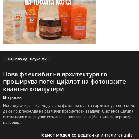
Најново од Енаука.мк
Нова флексибилна архитектура го
проширува потенцијалот на фотонските
квантни компјутери
ЕНаука.мк
Истражувачи развија модуларна фотонска квантна архитектура што може
да се приспособува на различни пресметковни задачи. Системот Clavina
овозможува и посигурно создавање квантни состојби важни за корекција
на грешки.
Новиот модел со вештачка интелигенција