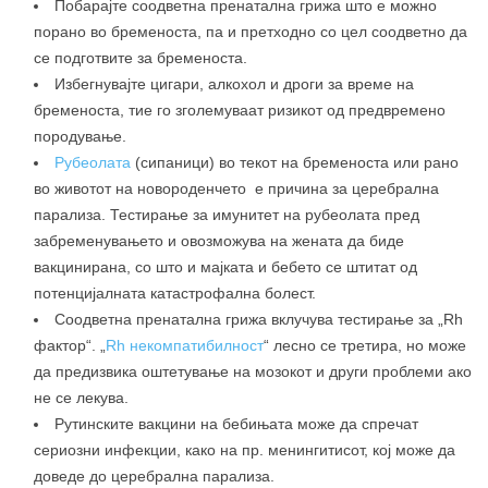
Побарајте соодветна пренатална грижа што е можно
порано во бременоста, па и претходно со цел соодветно да
се подготвите за бременоста.
Избегнувајте цигари, алкохол и дроги за време на
бременоста, тие го зголемуваат ризикот од предвремено
породување.
Рубеолата
(сипаници) во текот на бременоста или рано
во животот на новороденчето е причина за церебрална
парализа. Тестирање за имунитет на рубеолата пред
забременувањето и овозможува на жената да биде
вакцинирана, со што и мајката и бебето се штитат од
потенцијалната катастрофална болест.
Соодветна пренатална грижа вклучува тестирање за „Rh
фактор“. „
Rh некомпатибилност
“ лесно се третира, но може
да предизвика оштетување на мозокот и други проблеми ако
не се лекува.
Рутинските вакцини на бебињата може да спречат
сериозни инфекции, како на пр. менингитисот, кој може да
доведе до церебрална парализа.