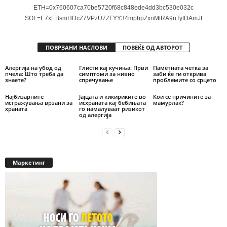
ETH=0x760607ca70be5720f68c848ede4dd3bc530e032c
SOL=E7xEBsmHDcZ7VPzU7ZFYY34mpbpZxnMtRA9nTytDAmJt
ПОВРЗАНИ НАСЛОВИ
ПОВЕЌЕ ОД АВТОРОТ
Алергија на убод од
Глисти кај кучиња: Први
Паметната четка за
пчела: Што треба да
симптоми за нивно
заби ќе ги открива
знаете?
спречување
проблемите со срцето
Најбизарните
Јајцата и кикириките во
Кои се причините за
истражувања врзани за
исхраната кај бебињата
мамурлак?
храната
го намалуваат ризикот
од алергија
Маркетинг