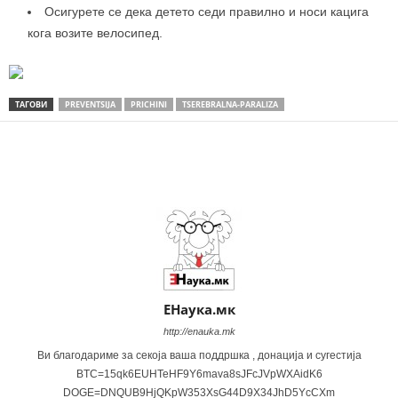
Осигурете се дека детето седи правилно и носи кацига
кога возите велосипед.
ТАГОВИ
PREVENTSIJA
PRICHINI
TSEREBRALNA-PARALIZA
Share
ЕНаука.мк
http://enauka.mk
Ви благодариме за секоја ваша поддршка , донација и сугестија
BTC=15qk6EUHTeHF9Y6mava8sJFcJVpWXAidK6
DOGE=DNQUB9HjQKpW353XsG44D9X34JhD5YcCXm