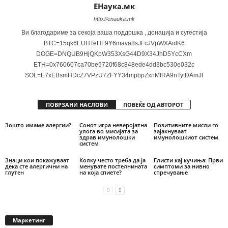
ЕНаука.мк
http://enauka.mk
Ви благодариме за секоја ваша поддршка , донација и сугестија
BTC=15qk6EUHTeHF9Y6mava8sJFcJVpWXAidK6
DOGE=DNQUB9HjQKpW353XsG44D9X34JhD5YcCXm
ETH=0x760607ca70be5720f68c848ede4dd3bc530e032c
SOL=E7xEBsmHDcZ7VPzU7ZFYY34mpbpZxnMtRA9nTytDAmJt
ПОВРЗАНИ НАСЛОВИ
ПОВЕЌЕ ОД АВТОРОТ
Зошто имаме алергии?
Сонот игра неверојатна
Позитивните мисли го
улога во мисијата за
зајакнуваат
здрав имунолошки
имунолошкиот систем
систем
Знаци кои покажуваат
Колку често треба да ја
Глисти кај кучиња: Први
дека сте алергични на
менувате постелнината
симптоми за нивно
глутен
на која спиете?
спречување
Маркетинг