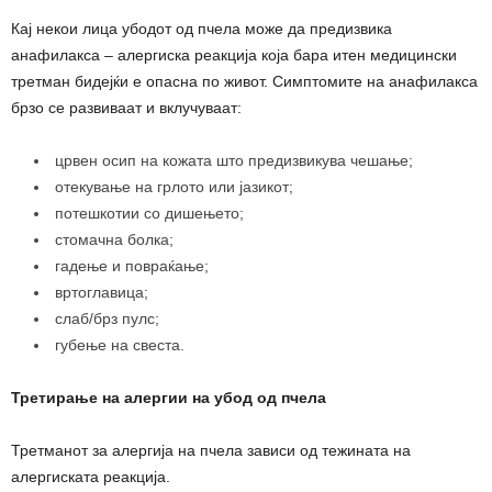
Кај некои лица убодот од пчела може да предизвика
анафилакса – алергиска реакција која бара итен медицински
третман бидејќи е опасна по живот. Симптомите на анафилакса
брзо се развиваат и вклучуваат:
црвен осип на кожата што предизвикува чешање;
отекување на грлото или јазикот;
потешкотии со дишењето;
стомачна болка;
гадење и повраќање;
вртоглавица;
слаб/брз пулс;
губење на свеста.
Третирање на алергии на убод од пчела
Третманот за алергија на пчела зависи од тежината на
алергиската реакција.