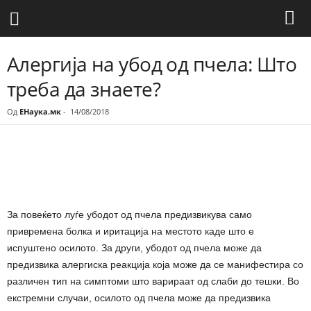
Алергија на убод од пчела: Што
треба да знаете?
Од
ЕНаука.мк
-
14/08/2018
Share
За повеќето луѓе убодот од пчела предизвикува само
привремена болка и иритација на местото каде што е
испуштено осилото. За други, убодот од пчела може да
предизвика алергиска реакција која може да се манифестира со
различен тип на симптоми што варираат од слаби до тешки. Во
екстремни случаи, осилото од пчела може да предизвика