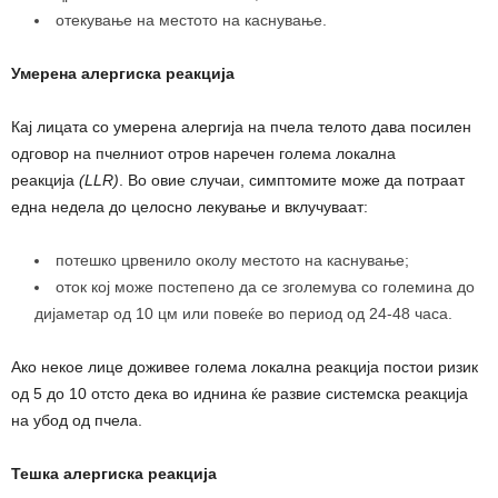
отекување на местото на каснување.
Умерена алергиска реакција
Кај лицата со умерена алергија на пчела телото дава посилен
одговор на пчелниот отров наречен голема локална
реакција
(LLR)
. Во овие случаи, симптомите може да потраат
една недела до целосно лекување и вклучуваат:
потешко црвенило околу местото на каснување;
оток кој може постепено да се зголемува со големина до
дијаметар од 10 цм или повеќе во период од 24-48 часа.
Ако некое лице доживее голема локална реакција постои ризик
од 5 до 10 отсто дека во иднина ќе развие системска реакција
на убод од пчела.
Тешка алергиска реакција