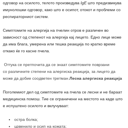
одговор на осилото, телото произведува
IgE
што предизвикува
имунолошки одговор, како што е осипот, отокот и проблеми со
респираторниот систем.
Симптомите на алергија на пчелин отров е различен во
зависност од степенот на алергија кај лицето. Едно лице може
да има блага, умерена или тешка реакција по кратко време
откако ќе го касне пчела.
Оттука се претпочита да се знаат симптомите поврзани
со различните степени на алергиска реакција, за лицето да
може да добие соодветен третман.
Лесна алергиска реакција
Поголемиот дел од симптомите на пчела се лесни и не бараат
медицинска помош. Тие се ограничени на местото на каде што
е испуштено осилото и вклучуваат:
остра болка;
црвенило и осип на кожата;