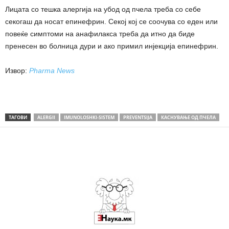
Лицата со тешка алергија на убод од пчела треба со себе
секогаш да носат епинефрин. Секој кој се соочува со еден или
повеќе симптоми на анафилакса треба да итно да биде
пренесен во болница дури и ако примил инјекција епинефрин.
Извор:
Pharma News
ТАГОВИ
ALERGII
IMUNOLOSHKI-SISTEM
PREVENTSIJA
КАСНУВАЊЕ ОД ПЧЕЛА
Share