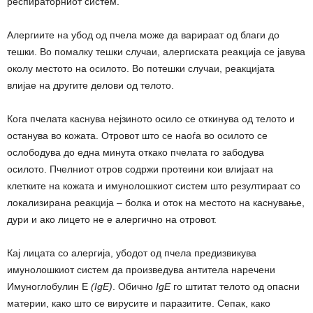
респираторниот систем.
Алергиите на убод од пчела може да варираат од благи до
тешки. Во помалку тешки случаи, алергиската реакција се јавува
околу местото на осилото. Во потешки случаи, реакцијата
влијае на другите делови од телото.
Кога пчелата каснува нејзиното осило се откинува од телото и
останува во кожата. Отровот што се наоѓа во осилото се
ослободува до една минута откако пчелата го забодува
осилото. Пчелниот отров содржи протеини кои влијаат на
клетките на кожата и имунолошкиот систем што резултираат со
локализирана реакција – болка и оток на местото на каснување,
дури и ако лицето не е алергично на отровот.
Кај лицата со алергија, убодот од пчела предизвикува
имунолошкиот систем да произведува
антитела
наречени
Имуноглобулин Е
(IgE)
. Обично
IgE
го штитат телото од опасни
материи, како што се вирусите и паразитите. Сепак, како