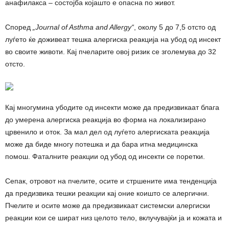
анафилакса – состојба којашто е опасна по живот.
Според
„Journal of Asthma and Allergy“
, околу 5 до 7,5 отсто од
луѓето ќе доживеат тешка алергиска реакција на убод од инсект
во своите животи. Кај пчеларите овој ризик се зголемува до 32
отсто.
Кај многумина убодите од инсекти може да предизвикаат блага
до умерена алергиска реакција во форма на локализирано
црвенило и оток. За мал дел од луѓето алергиската реакција
може да биде многу потешка и да бара итна медицинска
помош. Фаталните реакции од убод од инсекти се поретки.
Сепак, отровот на пчелите, осите и стршените има тенденција
да предизвика тешки реакции кај оние коишто се алергични.
Пчелите и осите може да предизвикаат системски алергиски
реакции кои се шират низ целото тело, вклучувајќи ја и кожата и