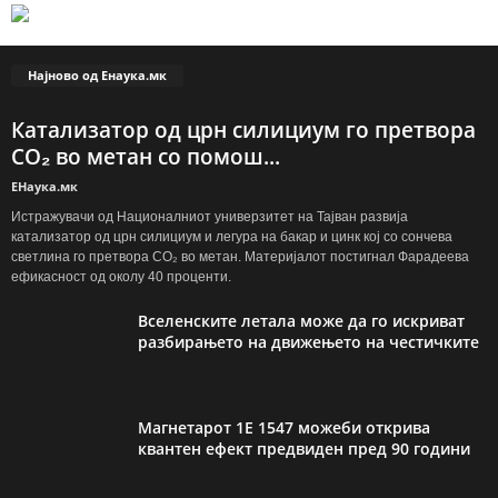
Најново од Енаука.мк
Катализатор од црн силициум го претвора
CO₂ во метан со помош...
ЕНаука.мк
Истражувачи од Националниот универзитет на Тајван развија
катализатор од црн силициум и легура на бакар и цинк кој со сончева
светлина го претвора CO₂ во метан. Материјалот постигнал Фарадеева
ефикасност од околу 40 проценти.
Вселенските летала може да го искриват
разбирањето на движењето на честичките
Магнетарот 1E 1547 можеби открива
квантен ефект предвиден пред 90 години