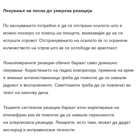
Лекување на лесна до умерена реакција
По каснувањето потребно е да се отстрани осилото што е
можно поскоро со помош на пинцета, внимавајќи да не се
испушти отровот. Отстранувањето на осилото ќе го ограничи
количеството на отров што ќе се ослободи во крвотокот.
Локализираните реакции обично бараат само домашно
лекување. Користењето на ладна компресија, примена на крем
и земање антихистаминици треба да помогне да се намали
јадежот и воспалението. Симптомите треба да се повлечат во
текот на неколку дена.
Тешките системски реакции бараат итно инјектирање на
епинефрин кое ќе помогне да се намали сериозноста
на алергиската реакција. Лекарите, исто така, можат да дадат
кислород и интравенозни течности.