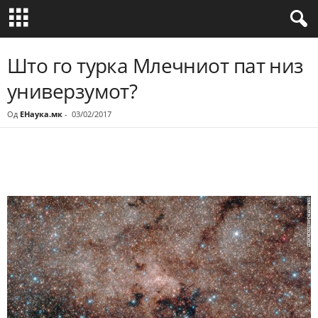
Што го турка Млечниот пат низ
универзумот?
Од
ЕНаука.мк
-
03/02/2017
Share