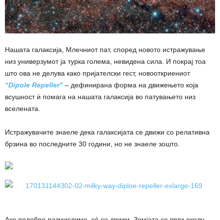
Нашата галаксија, Млечниот пат, според новото истражување
низ универзумот ја турка голема, невидена сила. И покрај тоа
што ова не делува како пријателски гест, новооткриениот
“Dipole Repeller”
– дефинирана форма на движењето која
всушност ѝ помага на нашата галаксија во патувањето низ
вселената.
Истражувачите знаеле дека галаксијата се движи со релативна
брзина во последните 30 години, но не знаеле зошто.
Ако подобро размислиме, сè се движи, Земјата се врти околу