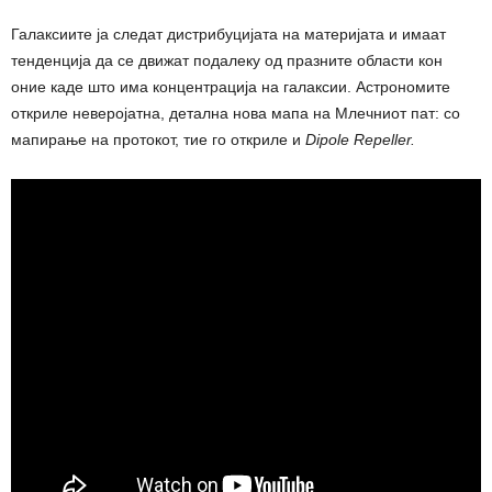
Галаксиите ја следат дистрибуцијата на материјата и имаат
тенденција да се движат подалеку од празните области кон
оние каде што има концентрација на галаксии. Астрономите
откриле неверојатна, детална нова мапа на Млечниот пат: со
мапирање на протокот, тие го откриле и
Dipole Repeller.