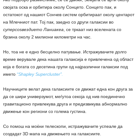
својата оска и орбитира околу Сонцето. Сонцето пак, и
остатокот од нашиот Сончев систем орбитираат околу центарот
на Млечниот пат. Тој пак, заедно со други галаксии во
суперсоѕвездието Ланиакеа
, се тркаат низ вселената со
брзина околу 2 милиони километри на час.
Но, тоа не е едно бесцелно патување. Истражувачите долго
време верувале дека нашата галаксија е привлечена од област
која е богата со десетина групи од најразлични галаксии под
името
“Shapley Supercluster”.
Научниците велат дека галаксиите се движат една кон друга за
да се шири универзумот, меѓутоа секоја од нив поединечно
гравитационо привлекува друга и предизвикува абнормално
движење кон региони со голема густина.
Со помош на моќни телескопи, истражувачите успеале да
создадат 3D мапа на движењето на галаксиите.