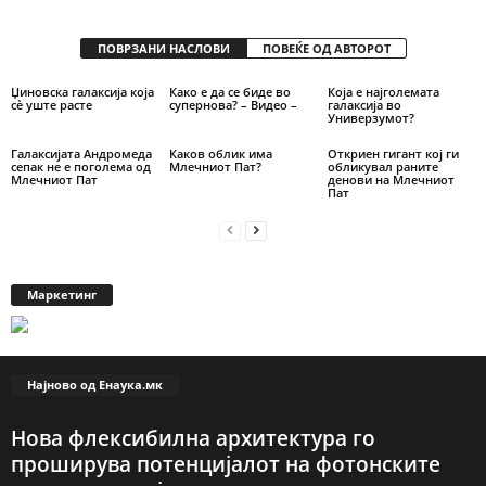
ПОВРЗАНИ НАСЛОВИ
ПОВЕЌЕ ОД АВТОРОТ
Џиновска галаксија која
Како е да се биде во
Која е најголемата
сè уште расте
супернова? – Видео –
галаксија во
Универзумот?
Галаксијата Андромеда
Каков облик има
Откриен гигант кој ги
сепак не е поголема од
Млечниот Пат?
обликувал раните
Млечниот Пат
денови на Млечниот
Пат
Маркетинг
Најново од Енаука.мк
Нова флексибилна архитектура го
проширува потенцијалот на фотонските