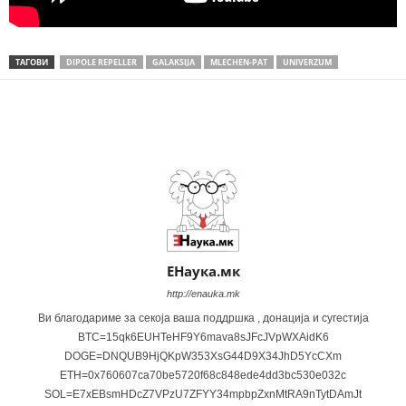
ТАГОВИ
DIPOLE REPELLER
GALAKSIJA
MLECHEN-PAT
UNIVERZUM
Share
ЕНаука.мк
http://enauka.mk
Ви благодариме за секоја ваша поддршка , донација и сугестија
BTC=15qk6EUHTeHF9Y6mava8sJFcJVpWXAidK6
DOGE=DNQUB9HjQKpW353XsG44D9X34JhD5YcCXm
ETH=0x760607ca70be5720f68c848ede4dd3bc530e032c
SOL=E7xEBsmHDcZ7VPzU7ZFYY34mpbpZxnMtRA9nTytDAmJt