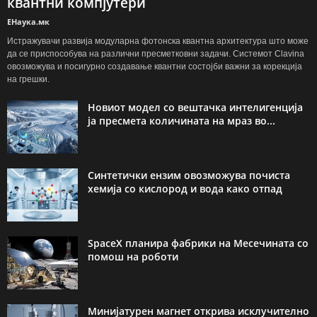
квантни компјутери
ЕНаука.мк
Истражувачи развија модуларна фотонска квантна архитектура што може
да се приспособува на различни пресметковни задачи. Системот Clavina
овозможува и посигурно создавање квантни состојби важни за корекција
на грешки.
Новиот модел со вештачка интелигенција
ја пресмета количината на мраз во...
Синтетички ензим овозможува почиста
хемија со кислород и вода како отпад
SpaceX планира фабрики на Месечината со
помош на роботи
Минијатурен магнет открива исклучително