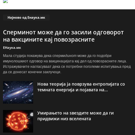
Најново од Енаука.мк
Сперминот може да го засили одговорот
на вакцините кај повозрасните
ЕНаука.мк
Мала студија покажува дека сперми
динот
може да го подобри
имунолошкиот одговор на вакцинацијата кај дел од повозрасните лица.
Истражувачите нагласуваат дека се потребни поголеми испитувања пред
да се донесат конечни заклучоци.
Нова теорија ја поврзува ентропијата со
темната енергија и појавата на...
Умирањето на ѕвездите може да ги
придвижи низ вселената