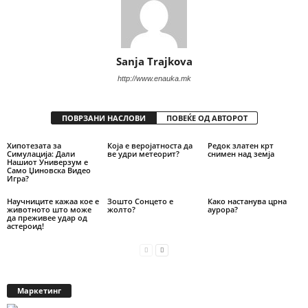
Sanja Trajkova
http://www.enauka.mk
ПОВРЗАНИ НАСЛОВИ
ПОВЕЌЕ ОД АВТОРОТ
Хипотезата за
Која е веројатноста да
Редок златен крт
Симулација: Дали
ве удри метеорит?
снимен над земја
Нашиот Универзум е
Само Џиновска Видео
Игра?
Научниците кажаа кое е
Зошто Сонцето е
Како настанува црна
животното што може
жолто?
аурора?
да преживее удар од
астероид!
Маркетинг