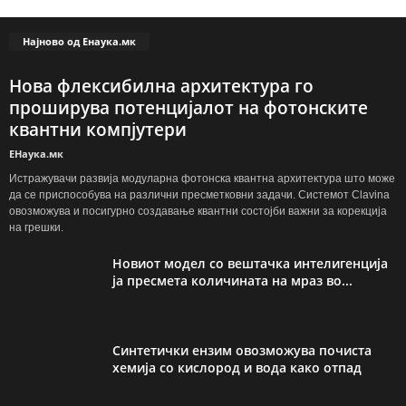
Најново од Енаука.мк
Нова флексибилна архитектура го
проширува потенцијалот на фотонските
квантни компјутери
ЕНаука.мк
Истражувачи развија модуларна фотонска квантна архитектура што може
да се приспособува на различни пресметковни задачи. Системот Clavina
овозможува и посигурно создавање квантни состојби важни за корекција
на грешки.
Новиот модел со вештачка интелигенција
ја пресмета количината на мраз во...
Синтетички ензим овозможува почиста
хемија со кислород и вода како отпад