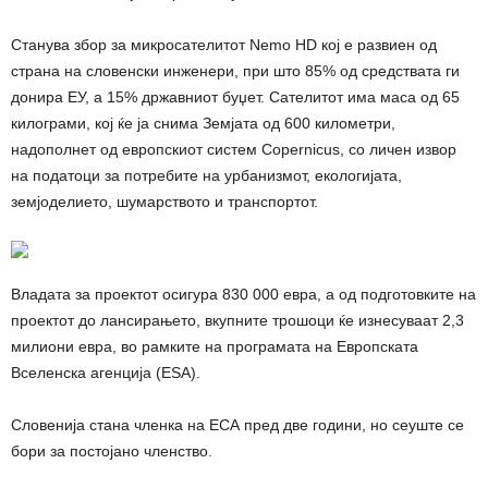
Станува збор за микросателитот Nemo HD кој е развиен од
страна на словенски инженери, при што 85% од средствата ги
донира ЕУ, а 15% државниот буџет. Сателитот има маса од 65
килограми, кој ќе ја снима Земјата од 600 километри,
надополнет од европскиот систем Copernicus, со личен извор
на податоци за потребите на урбанизмот, екологијата,
земјоделието, шумарството и транспортот.
Владата за проектот осигура 830 000 евра, а од подготовките на
проектот до лансирањето, вкупните трошоци ќе изнесуваат 2,3
милиони евра, во рамките на програмата на Европската
Вселенска агенција (ESA).
Словенија стана членка на ЕСА пред две години, но сеуште се
бори за постојано членство.