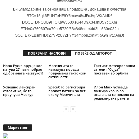
http://enauka.mk
Ви благодариме за секоја ваша поддршка , донација и сугестија
BTC=15qk6EUHTeHF9Y6mava8sJFcJVpWXAidK6
DOGE=DNQUB9HjQKpW353XsG44D9X34JhD5YcCXm
ETH=0x760607ca70be5720f68c848ede4dd3bc530e032c
SOL=E7xEBsmHDcZ7VPzU7ZFYY34mpbpZxnMtRA9nTytDAmJt
ПОВРЗАНИ НАСЛОВИ
ПОВЕЌЕ ОД АВТОРОТ
Ново Руско оружје кое
Месечината се
Третиот метеоролошки
патува 27 пати побрзо
намалува поради
сателит “Сојуз”
од брзината на звукот!
повремени тектонски
поставен во орбита
активности
Успешно лансиран
SpaceX го регистрира
Илон Маск успеа да
сателит кој ќе го
првиот патник за лет
лансира храна во
проучува Меркур
околу Месечината
вселената со помош на
рециклирана ракета
Маркетинг