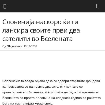
Словенија наскоро ќе ги
лансира своите први два
сателити во Вселената
Од
ЕНаука.мк
-
19/11/2018
Share
Словенечката влада објави дека ги одобри стартните фондови
за промовирање на првите два сателити кои што се
проектирани во Словенија, и кои треба да бидат испратени во
Вселената во првата половина на следната година со ракетата
Вега на компанијата Арианспејс.