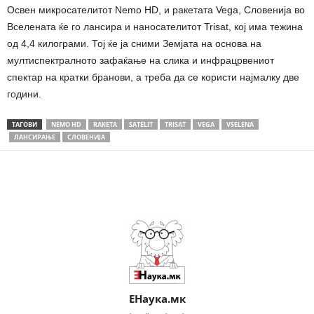
Освен микросателитот Nemo HD, и ракетата Vega, Словенија во
Вселената ќе го лансира и наносателитот Trisat, кој има тежина
од 4,4 килограми. Тој ќе ја сними Земјата на основа на
мултиспектралното зафаќање на слика и инфрацрвениот
спектар на кратки бранови, а треба да се користи најмалку две
години.
ТАГОВИ
NEMO HD
RAKETA
SATELIT
TRISAT
VEGA
VSELENA
ЛАНСИРАЊЕ
СЛОВЕНИЈА
Share
ЕНаука.мк