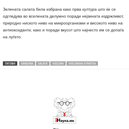
Зелената салата била избрана како прва култура што ќе се
одгледува во вселената делумно поради нејзината издржливот,
природно ниското ниво на микроорганизми и високото ниво на
антиоксиданти, како и поради вкусот што најчесто им се допаѓа
на луѓето.
ТАГОВИ
GRADINA
SALATA
VSELENA
VSELENSKA-STANITSA
Share