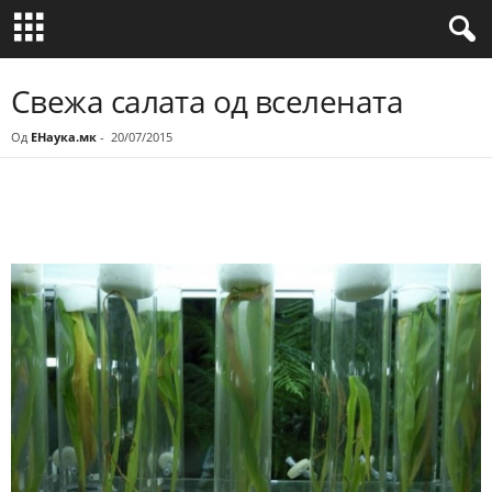
Свежа салата од вселената
Од
ЕНаука.мк
-
20/07/2015
Share