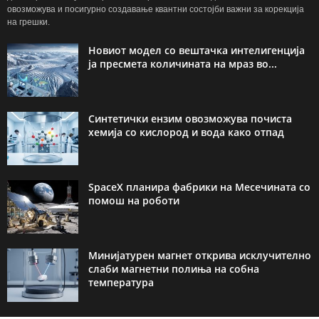
овозможува и посигурно создавање квантни состојби важни за корекција
на грешки.
Новиот модел со вештачка интелигенција
ја пресмета количината на мраз во...
Синтетички ензим овозможува почиста
хемија со кислород и вода како отпад
SpaceX планира фабрики на Месечината со
помош на роботи
Минијатурен магнет открива исклучително
слаби магнетни полиња на собна
температура