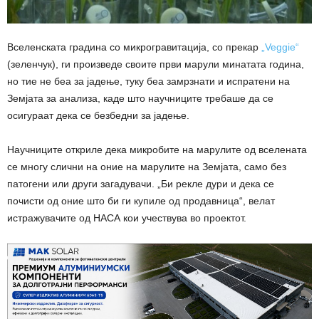
Вселенската градина со микрогравитација, со прекар
„Veggie“
(зеленчук), ги произведе своите први марули минатата година,
но тие не беа за јадење, туку беа замрзнати и испратени на
Земјата за анализа, каде што научниците требаше да се
осигураат дека се безбедни за јадење.
Научниците откриле дека микробите на марулите од вселената
се многу слични на оние на марулите на Земјата, само без
патогени или други загадувачи. „Би рекле дури и дека се
почисти од оние што би ги купиле од продавница“, велат
истражувачите од НАСА кои учествува во проектот.