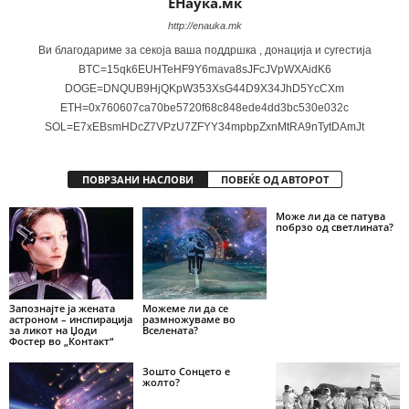
ЕНаука.мк
http://enauka.mk
Ви благодариме за секоја ваша поддршка , донација и сугестија
BTC=15qk6EUHTeHF9Y6mava8sJFcJVpWXAidK6
DOGE=DNQUB9HjQKpW353XsG44D9X34JhD5YcCXm
ETH=0x760607ca70be5720f68c848ede4dd3bc530e032c
SOL=E7xEBsmHDcZ7VPzU7ZFYY34mpbpZxnMtRA9nTytDAmJt
ПОВРЗАНИ НАСЛОВИ
ПОВЕЌЕ ОД АВТОРОТ
Може ли да се патува
побрзо од светлината?
Запознајте ја жената
Можеме ли да се
астроном – инспирација
размножуваме во
за ликот на Џоди
Вселената?
Фостер во „Контакт“
Зошто Сонцето е
жолто?