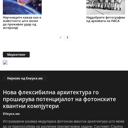
Научниците кажаа кое е
Најдобрите фотографии
животното што може
од архивата на НАСА
да преживее удар од
астероид!
Маркетинг
Најново од Енаука.мк
Нова флексибилна архитектура го
проширува потенцијалот на фотонските
квантни компјутери
ЕНаука.мк
Истражувачи развија модуларна фотонска квантна архитектура што може
да се приспособува на различни пресметковни задачи. Системот Clavina