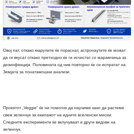
Овој пат, откако марулите ќе пораснат, астронаутите ќе можат
да ги вкусат откако претходно ќе ги исчистат со марамчиња за
дезинфекција. Половината од нив повторно ќе се испратат на
Земјата за понатамошни анализи.
Проектот „Veggie“ ќе ни помогне да научиме како да растеме
свеж зеленчук за екипажот на идните вселенски мисии.
Следните експерименти ќе вклучуваат и други видови на
зеленчук.