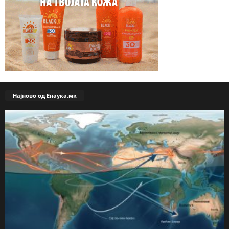
Најново од Енаука.мк