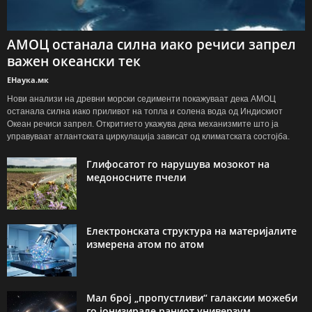
АМОЦ останала силна иако речиси запрел
важен океански тек
ЕНаука.мк
Нови анализи на древни морски седименти покажуваат дека АМОЦ
останала силна иако приливот на топла и солена вода од Индискиот
Океан речиси запрел. Откритието укажува дека механизмите што ја
управуваат атлантската циркулација зависат од климатската состојба.
Глифосатот го нарушува мозокот на
медоносните пчели
Електронската структура на материјалите
измерена атом по атом
Мал број „пропустливи“ галаксии можеби
го јонизирале раниот универзум