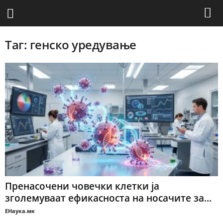
Таг: генско уредување
Пренасочени човечки клетки ја
зголемуваат ефикасноста на носачите за...
ЕНаука.мк