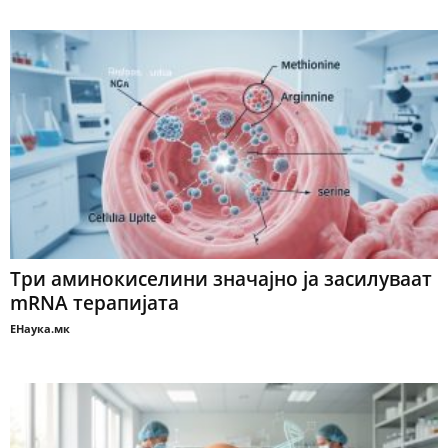
Три аминокиселини значајно ја засилуваат
mRNA терапијата
ЕНаука.мк