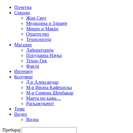
Почетна
Секции
Жив Свет
Медицина и Здравје
Микро и Макро
Општество
Технологија
Магазин
Лабораторија
Популарна Наука
Техно Гик
Факти
Интервју
Колумни
Д-р Александар
М-р Ивона Кафеџиска
М-р Симона Шенбакар
Марта ни кажа…
Раскажувачот
Теми
Видео
Видеа
Пребарај