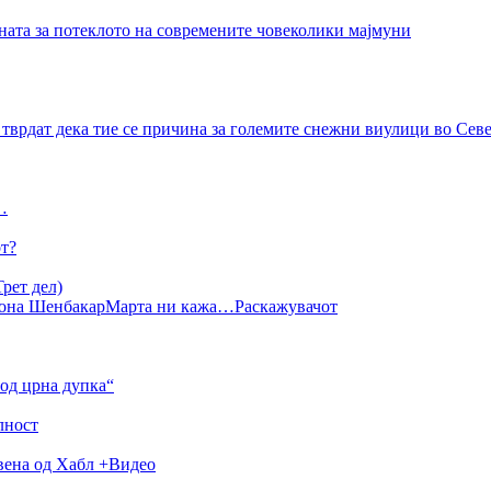
ната за потеклото на современите човеколики мајмуни
тврдат дека тие се причина за големите снежни виулици во Се
…
от?
рет дел)
она Шенбакар
Марта ни кажа…
Раскажувачот
од црна дупка“
лност
авена од Хабл +Видео