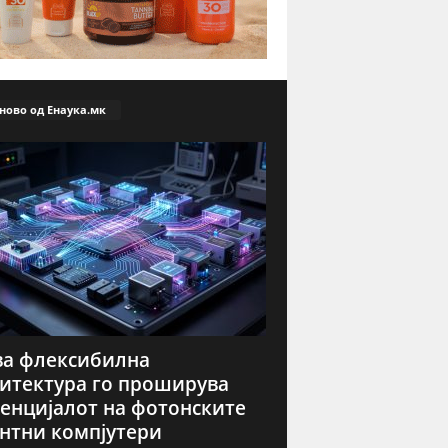
ново од Енаука.мк
а флексибилна
итектура го проширува
енцијалот на фотонските
нтни компјутери