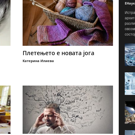
ЕНаук
Истра
архит
разли
овозм
состо
Плетењето е новата јога
Катерина Илиева