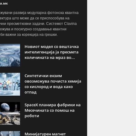
а.мк
жувачи развија модуларна фотонска квантна
ектура што може да се приспособува на
чни пресметковни задачи. Системот Clavina
ожува и посигурно создавање квантни
јби важни за корекција на грешки.
Новиот модел со вештачка
интелигенција ја пресмета
количината на мраз во...
Синтетички ензим
овозможува почиста хемија
со кислород и вода како
отпад
SpaceX планира фабрики на
Месечината со помош на
роботи
Минијатурен магнет