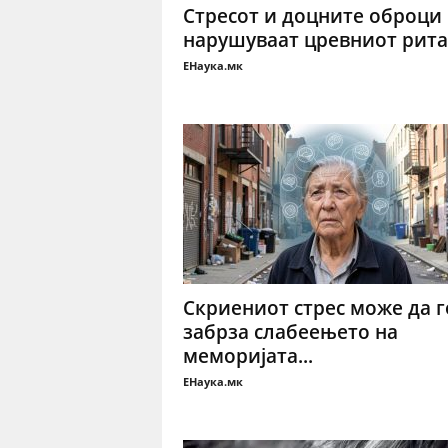
Стресот и доцните оброци 
нарушуваат цревниот рит
ЕНаука.мк
Скриениот стрес може да г
забрза слабеењето на
меморијата...
ЕНаука.мк