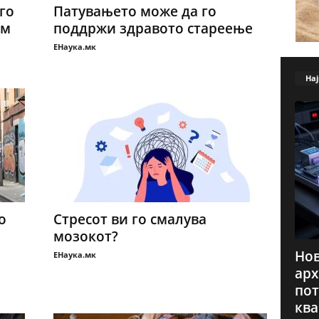
го
Патувањето може да го
ам
поддржи здравото стареење
ЕНаука.мк
Нај
о
Стресот ви го смалува
мозокот?
Нов
ЕНаука.мк
арх
пот
ква