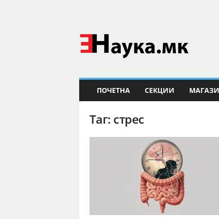
Е
Н
а
у
к
а
ПОЧЕТНА
СЕКЦИИ
МАГАЗ
Таг: стрес