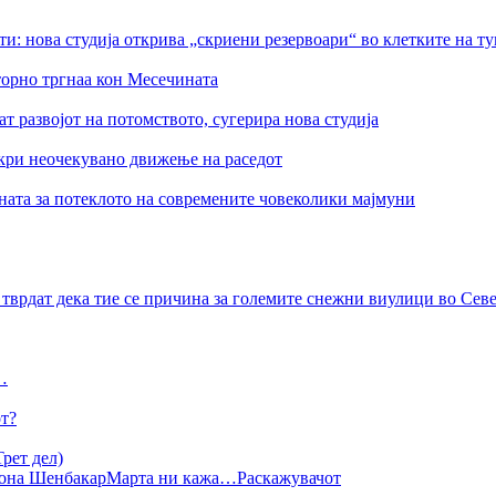
ти: нова студија открива „скриени резервоари“ во клетките на т
торно тргнаа кон Месечината
 развојот на потомството, сугерира нова студија
ткри неочекувано движење на раседот
ната за потеклото на современите човеколики мајмуни
тврдат дека тие се причина за големите снежни виулици во Се
…
от?
рет дел)
она Шенбакар
Марта ни кажа…
Раскажувачот