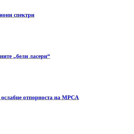
лиони спектри
лните „бели ласери“
 ослабне отпорноста на МРСА