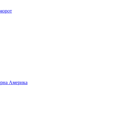
уморот
верна Америка