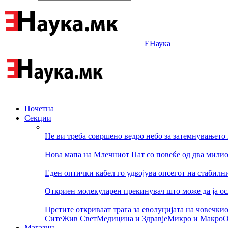
ЕНаука
Почетна
Секции
Не ви треба совршено ведро небо за затемнувањето 
Нова мапа на Млечниот Пат со повеќе од два мили
Еден оптички кабел го удвојува опсегот на стабилн
Откриен молекуларен прекинувач што може да ја о
Прстите откриваат трага за еволуцијата на човечки
Сите
Жив Свет
Медицина и Здравје
Микро и Макро
О
Магазин