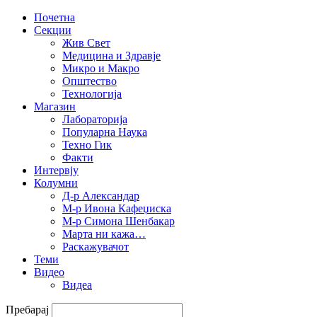
Почетна
Секции
Жив Свет
Медицина и Здравје
Микро и Макро
Општество
Технологија
Магазин
Лабораторија
Популарна Наука
Техно Гик
Факти
Интервју
Колумни
Д-р Александар
М-р Ивона Кафеџиска
М-р Симона Шенбакар
Марта ни кажа…
Раскажувачот
Теми
Видео
Видеа
Пребарај