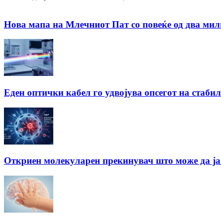
Нова мапа на Млечниот Пат со повеќе од два ми
Еден оптички кабел го удвојува опсегот на стаби
Откриен молекуларен прекинувач што може да ја