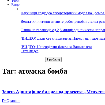
Теми
Видео
Научници создадоа лабораториски модел на „бомба 
Вештачки интелигентните робот девојки станаа реа
Слика на галаксија од 2,5 милијарди пиксели напр
(ВИДЕО) Дали сте слушнале за Паркот на чудовишт
(ВИДЕО) Неверојатни факти за Вашите очи
Сите
Видеа
Таг: атомска бомба
Зошто Ајнштајн не бил дел од проектот „Менхетен
Dr.Quantum