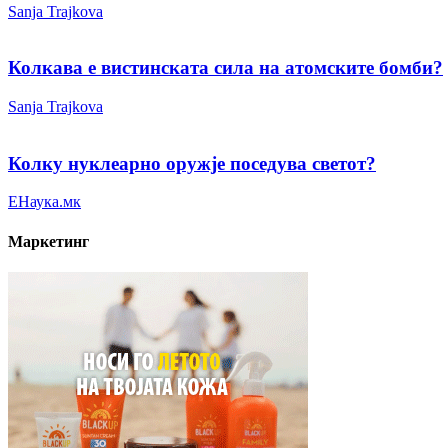
Sanja Trajkova
Колкава е вистинската сила на атомските бомби?
Sanja Trajkova
Колку нуклеарно оружје поседува светот?
ЕНаука.мк
Маркетинг