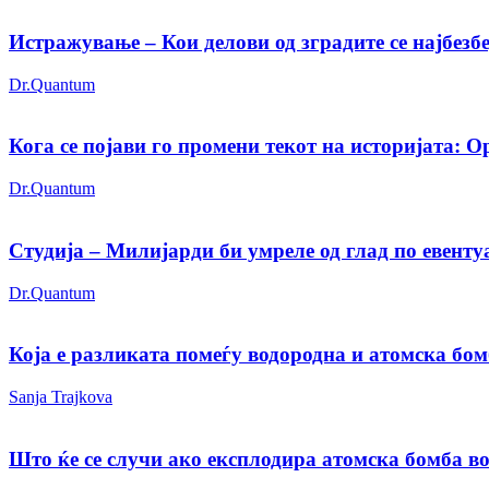
Истражување – Кои делови од зградите се најбезбе
Dr.Quantum
Кога се појави го промени текот на историјата: Ор
Dr.Quantum
Студија – Милијарди би умреле од глад по евентуа
Dr.Quantum
Која е разликата помеѓу водородна и атомска бо
Sanja Trajkova
Што ќе се случи ако експлодира атомска бомба во.