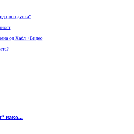
од црна дупка“
лност
авена од Хабл +Видео
ата?
“ иако...