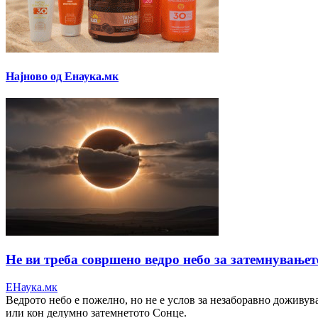
Најново од Енаука.мк
Не ви треба совршено ведро небо за затемнувањето
ЕНаука.мк
Ведрото небо е пожелно, но не е услов за незаборавно доживув
или кон делумно затемнетото Сонце.