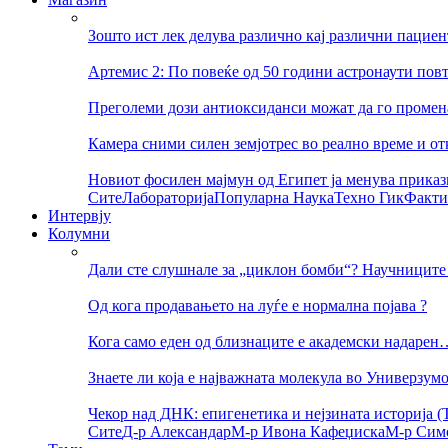
Зошто ист лек делува различно кај различни пациен
Артемис 2: По повеќе од 50 години астронаути пов
Преголеми дози антиоксиданси можат да го променат
Камера сними силен земјотрес во реално време и о
Новиот фосилен мајмун од Египет ја менува приказ
Сите
Лабораторија
Популарна Наука
Техно Гик
Факти
Интервју
Колумни
Дали сте слушнале за „циклон бомби“? Научниците 
Од кога продавањето на луѓе е нормална појава ?
Кога само еден од близнаците е академски надарен
Знаете ли која е најважната молекула во Универзум
Чекор над ДНК: епигенетика и нејзината историја (Т
Сите
Д-р Александар
М-р Ивона Кафеџиска
М-р Сим