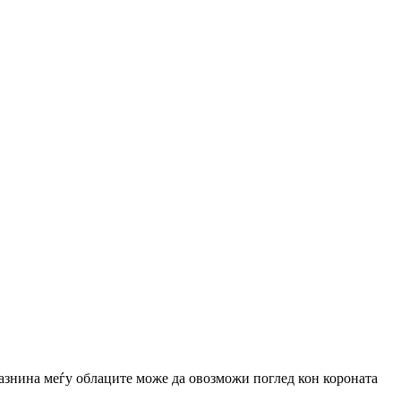
разнина меѓу облаците може да овозможи поглед кон короната