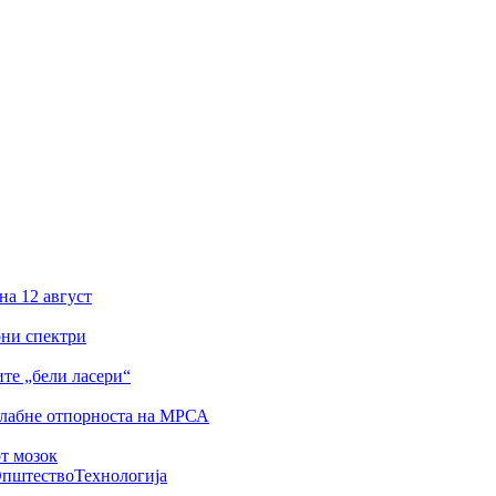
на 12 август
они спектри
ите „бели ласери“
слабне отпорноста на МРСА
от мозок
пштество
Технологија