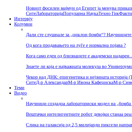
Новиот фосилен мајмун од Египет ја менува приказ
Сите
Лабораторија
Популарна Наука
Техно Гик
Факти
Интервју
Колумни
Дали сте слушнале за „циклон бомби“? Научниците 
Од кога продавањето на луѓе е нормална појава ?
Кога само еден од близнаците е академски надарен
Знаете ли која е најважната молекула во Универзум
Чекор над ДНК: епигенетика и нејзината историја (Т
Сите
Д-р Александар
М-р Ивона Кафеџиска
М-р Сим
Теми
Видео
Научници создадоа лабораториски модел на „бомба 
Вештачки интелигентните робот девојки станаа реа
Слика на галаксија од 2,5 милијарди пиксели напр