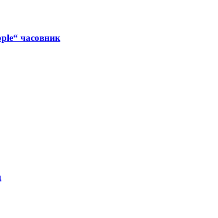
ple“ часовник
д