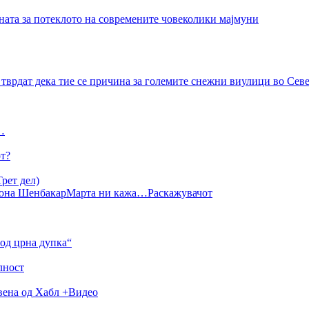
ната за потеклото на современите човеколики мајмуни
тврдат дека тие се причина за големите снежни виулици во Се
…
от?
рет дел)
она Шенбакар
Марта ни кажа…
Раскажувачот
од црна дупка“
лност
авена од Хабл +Видео