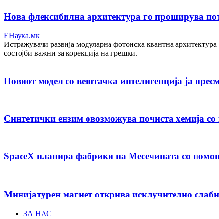
Нова флексибилна архитектура го проширува пот
ЕНаука.мк
Истражувачи развија модуларна фотонска квантна архитектура 
состојби важни за корекција на грешки.
Новиот модел со вештачка интелигенција ја пресм
Синтетички ензим овозможува почиста хемија со 
SpaceX планира фабрики на Месечината со помо
Минијатурен магнет открива исклучително слаби
ЗА НАС