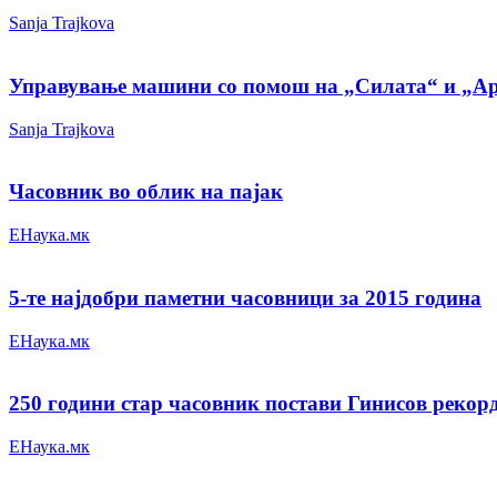
Sanja Trajkova
Управување машини со помош на „Силата“ и „Ap
Sanja Trajkova
Часовник во облик на пајак
ЕНаука.мк
5-те најдобри паметни часовници за 2015 година
ЕНаука.мк
250 години стар часовник постави Гинисов рекор
ЕНаука.мк