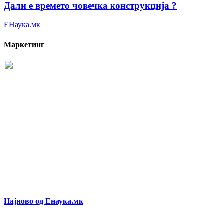
Дали e времето човечка конструкција ?
ЕНаука.мк
Маркетинг
Најново од Енаука.мк