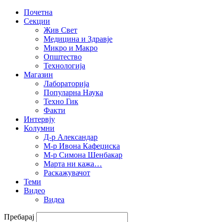
Почетна
Секции
Жив Свет
Медицина и Здравје
Микро и Макро
Општество
Технологија
Магазин
Лабораторија
Популарна Наука
Техно Гик
Факти
Интервју
Колумни
Д-р Александар
М-р Ивона Кафеџиска
М-р Симона Шенбакар
Марта ни кажа…
Раскажувачот
Теми
Видео
Видеа
Пребарај