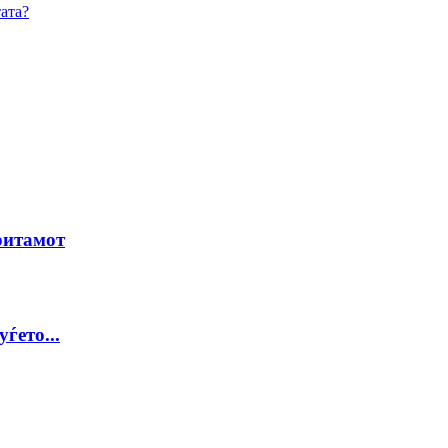
ата?
ритамот
ѓето...