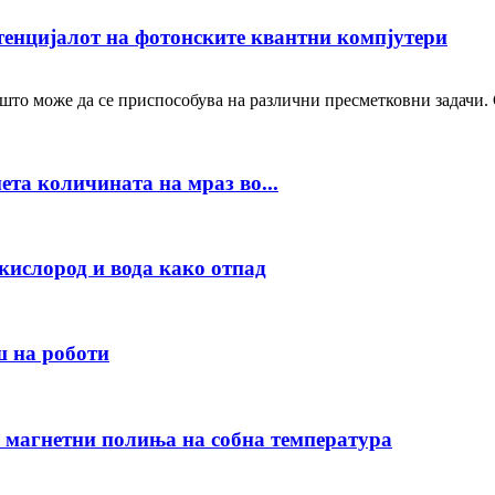
енцијалот на фотонските квантни компјутери
што може да се приспособува на различни пресметковни задачи.
ета количината на мраз во...
кислород и вода како отпад
ш на роботи
 магнетни полиња на собна температура