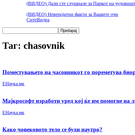
(ВИДЕО) Дали сте слушнале за Паркот на чудовишт
(ВИДЕО) Неверојатни факти за Вашите очи
Сите
Видеа
Таг: chasovnik
Поместувањето на часовникот го пореметува био
ЕНаука.мк
Мајкрософт изработи уред кој ќе им помогне на лу
ЕНаука.мк
Како човековото тело се буди наутро?