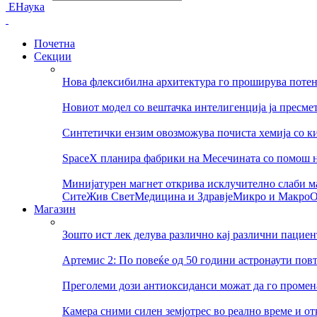
ЕНаука
Почетна
Секции
Нова флексибилна архитектура го проширува потен
Новиот модел со вештачка интелигенција ја пресмет
Синтетички ензим овозможува почиста хемија со ки
SpaceX планира фабрики на Месечината со помош 
Минијатурен магнет открива исклучително слаби м
Сите
Жив Свет
Медицина и Здравје
Микро и Макро
О
Магазин
Зошто ист лек делува различно кај различни пациен
Артемис 2: По повеќе од 50 години астронаути пов
Преголеми дози антиоксиданси можат да го променат
Камера сними силен земјотрес во реално време и о