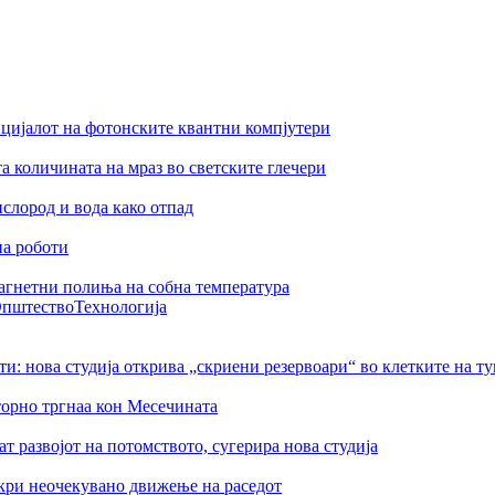
цијалот на фотонските квантни компјутери
а количината на мраз во светските глечери
слород и вода како отпад
на роботи
агнетни полиња на собна температура
пштество
Технологија
ти: нова студија открива „скриени резервоари“ во клетките на т
торно тргнаа кон Месечината
 развојот на потомството, сугерира нова студија
ткри неочекувано движење на раседот