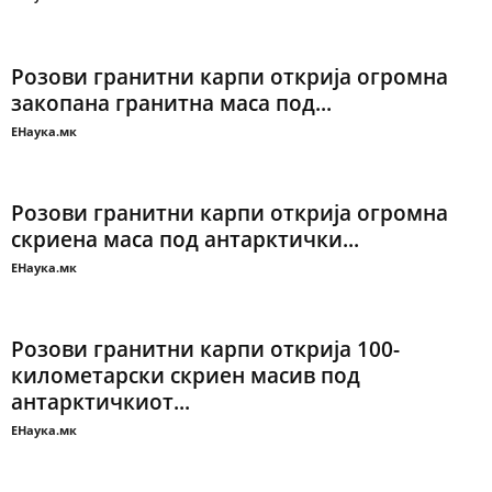
Розови гранитни карпи открија огромна
закопана гранитна маса под...
ЕНаука.мк
Розови гранитни карпи открија огромна
скриена маса под антарктички...
ЕНаука.мк
Розови гранитни карпи открија 100-
километарски скриен масив под
антарктичкиот...
ЕНаука.мк