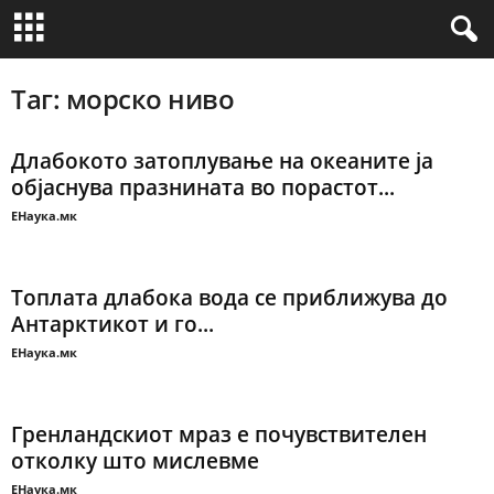
Таг: морско ниво
Длабокото затоплување на океаните ја
објаснува празнината во порастот...
ЕНаука.мк
Топлата длабока вода се приближува до
Антарктикот и го...
ЕНаука.мк
Гренландскиот мраз е почувствителен
отколку што мислевме
ЕНаука.мк