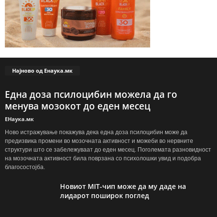
Најново од Енаука.мк
Една доза псилоцибин можела да го
менува мозокот до еден месец
ЕНаука.мк
Ново истражување покажува дека една доза псилоцибин може да
предизвика промени во мозочната активност и можеби во нервните
структури што се забележуваат до еден месец. Поголемата разновидност
на мозочната активност била поврзана со психолошки увид и подобра
благосостојба.
Новиот MIT-чип може да му даде на
лидарот поширок поглед