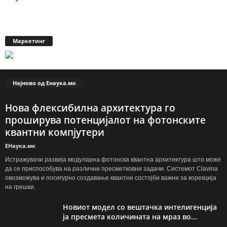
Маркетинг
Најново од Енаука.мк
Нова флексибилна архитектура го
проширува потенцијалот на фотонските
квантни компјутери
ЕНаука.мк
Истражувачи развија модуларна фотонска квантна архитектура што може
да се приспособува на различни пресметковни задачи. Системот Clavina
овозможува и посигурно создавање квантни состојби важни за корекција
на грешки.
Новиот модел со вештачка интелигенција
ја пресмета количината на мраз во...