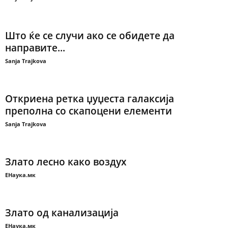
Што ќе се случи ако се обидете да
направите...
Sanja Trajkova
Откриена ретка џуџеста галаксија
преполна со скапоцени елементи
Sanja Trajkova
Злато лесно како воздух
ЕНаука.мк
Злато од канализација
ЕНаука.мк