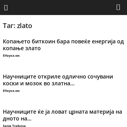
Таг: zlato
Копањето биткоин бара повеќе енергија од
копање злато
ЕНаука.мк
Научниците откриле одлично сочувани
коски и мозок во златна...
ЕНаука.мк
Научниците ќе ја ловат црната материја на
дното на...
Sanja Trajkova