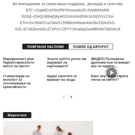
Ви благодариме за секоја ваша поддршка , донација и сугестија
BTC=15qk6EUHTeHF9Y6mava8sJFcJVpWXAidK6
DOGE=DNQUB9HjQKpW353XsG44D9X34JhD5YcCXm
ETH=0x760607ca70be5720f68c848ede4dd3bc530e032c
SOL=E7xEBsmHDcZ7VPzU7ZFYY34mpbpZxnMtRA9nTytDAmJt
ПОВРЗАНИ НАСЛОВИ
ПОВЕЌЕ ОД АВТОРОТ
Маријанскиот ров:
Зошто луѓето ретко им
(ВИДЕО) Полициски
Најмистериозното
веруваат на
дронови кои ти викаат
место на светот
научниците?
ако си надвор…
Стимулација на
Аудио касетите се
Како звучи најстарата
мозокот за
враќаат во мода
песна на светот?
зголемување на
креативноста
Маркетинг