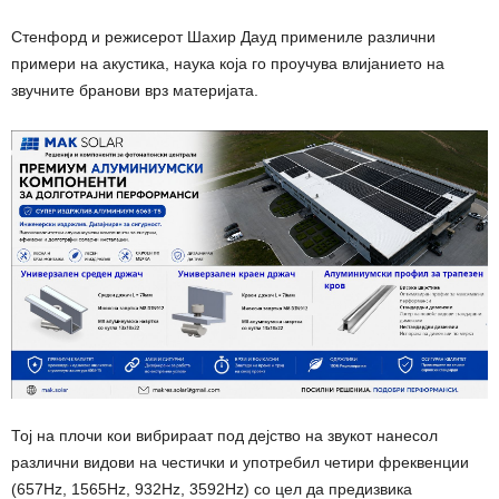
Стенфорд и режисерот Шахир Дауд примениле различни
примери на акустика, наука која го проучува влијанието на
звучните бранови врз материјата.
Тој на плочи кои вибрираат под дејство на звукот нанесол
различни видови на честички и употребил четири фреквенции
(657Hz, 1565Hz, 932Hz, 3592Hz) со цел да предизвика