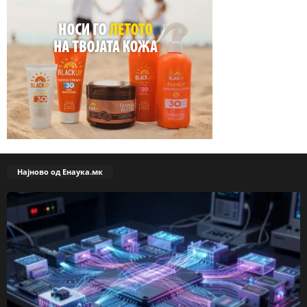
Најново од Енаука.мк