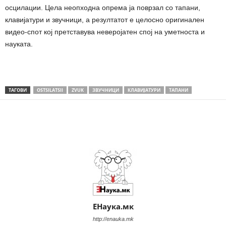
осцилации. Цела неопходна опрема ја поврзал со тапани,
клавијатури и звучници, а резултатот е целосно оригинален
видео-спот кој претставува неверојатен спој на уметноста и
науката.
ТАГОВИ
OSTSILATSII
ZVUK
ЗВУЧНИЦИ
КЛАВИЈАТУРИ
ТАПАНИ
Share
ЕНаука.мк
http://enauka.mk