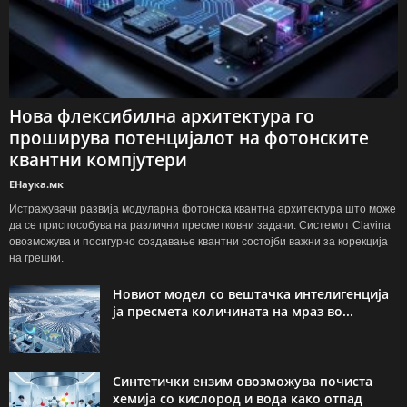
Нова флексибилна архитектура го
проширува потенцијалот на фотонските
квантни компјутери
ЕНаука.мк
Истражувачи развија модуларна фотонска квантна архитектура што може
да се приспособува на различни пресметковни задачи. Системот Clavina
овозможува и посигурно создавање квантни состојби важни за корекција
на грешки.
Новиот модел со вештачка интелигенција
ја пресмета количината на мраз во...
Синтетички ензим овозможува почиста
хемија со кислород и вода како отпад