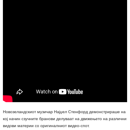
Новозеландскиот музичар Најџел Стенфорд демонстрираше на
кој начин сзучните бранови делуваат на движењето на различни
видови материи со оригиналниот видео-спот.