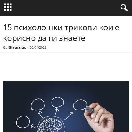
15 психолошки трикови кои е
корисно да ги знаете
Од
ЕНаука.мк
-
30/01/2022
Share