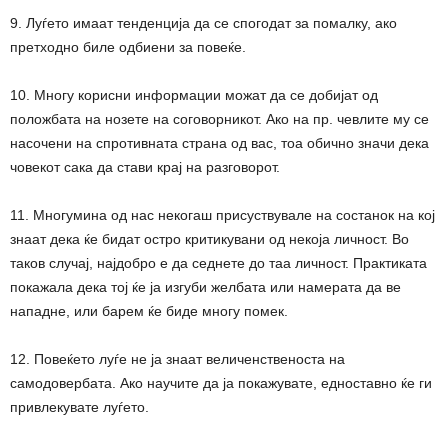
9. Луѓето имаат тенденција да се спогодат за помалку, ако
претходно биле одбиени за повеќе.
10. Многу корисни информации можат да се добијат од
положбата на нозете на соговорникот. Ако на пр. чевлите му се
насочени на спротивната страна од вас, тоа обично значи дека
човекот сака да стави крај на разговорот.
11. Многумина од нас некогаш присуствувале на состанок на кој
знаат дека ќе бидат остро критикувани од некоја личност. Во
таков случај, најдобро е да седнете до таа личност. Практиката
покажала дека тој ќе ја изгуби желбата или намерата да ве
нападне, или барем ќе биде многу помек.
12. Повеќето луѓе не ја знаат величенственоста на
самодовербата. Ако научите да ја покажувате, едноставно ќе ги
привлекувате луѓето.