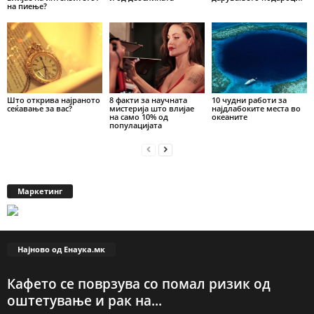
на пиење?
Што открива најраното
8 факти за научната
10 чудни работи за
сеќавање за вас?
мистерија што влијае
најдлабоките места во
на само 10% од
океаните
популацијата
Маркетинг
Најново од Енаука.мк
Кафето се поврзува со помал ризик од
оштетување и рак на...