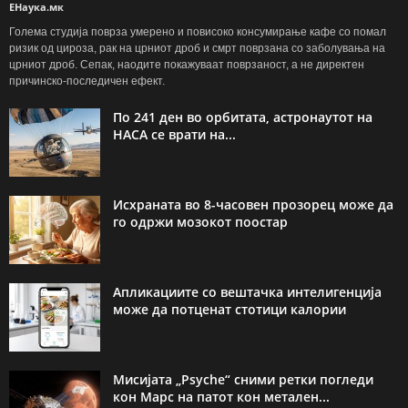
ЕНаука.мк
Голема студија поврза умерено и повисоко консумирање кафе со помал
ризик од цироза, рак на црниот дроб и смрт поврзана со заболувања на
црниот дроб. Сепак, наодите покажуваат поврзаност, а не директен
причинско-последичен ефект.
По 241 ден во орбитата, астронаутот на
НАСА се врати на...
Исхраната во 8-часовен прозорец може да
го одржи мозокот поостар
Апликациите со вештачка интелигенција
може да потценат стотици калории
Мисијата „Psyche“ сними ретки погледи
кон Марс на патот кон метален...