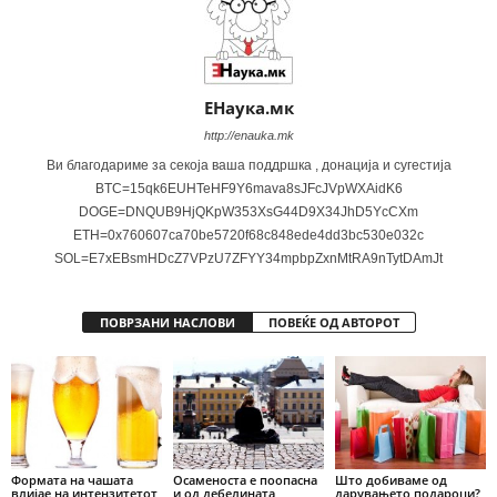
ЕНаука.мк
http://enauka.mk
Ви благодариме за секоја ваша поддршка , донација и сугестија
BTC=15qk6EUHTeHF9Y6mava8sJFcJVpWXAidK6
DOGE=DNQUB9HjQKpW353XsG44D9X34JhD5YcCXm
ETH=0x760607ca70be5720f68c848ede4dd3bc530e032c
SOL=E7xEBsmHDcZ7VPzU7ZFYY34mpbpZxnMtRA9nTytDAmJt
ПОВРЗАНИ НАСЛОВИ
ПОВЕЌЕ ОД АВТОРОТ
Формата на чашата
Осаменоста е поопасна
Што добиваме од
влијае на интензитетот
и од дебелината
дарувањето подароци?