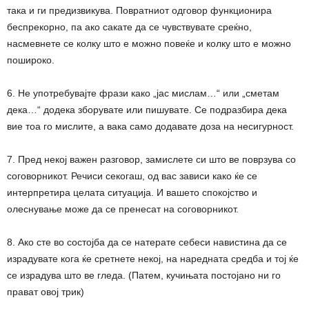
така и ги предизвикува. Повратниот одговор функционира
беспрекорно, па ако сакате да се чувствувате среќно,
насмевнете се колку што е можно повеќе и колку што е можно
пошироко.
6. Не употребувајте фрази како „јас мислам…“ или „сметам
дека…“ додека зборувате или пишувате. Се подразбира дека
вие тоа го мислите, а вака само додавате доза на несигурност.
7. Пред некој важен разговор, замислете си што ве поврзува со
соговорникот. Речиси секогаш, од вас зависи како ќе се
интерпретира целата ситуација. И вашето спокојство и
олеснување може да се пренесат на соговорникот.
8. Ако сте во состојба да се натерате себеси навистина да се
израдувате кога ќе сретнете некој, на наредната средба и тој ќе
се израдува што ве гледа. (Патем, кучињата постојано ни го
прават овој трик)