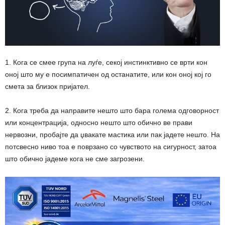
1. Кога се смее група на луѓе, секој инстинктивно се врти кон
оној што му е посимпатичен од останатите, или кон оној кој го
смета за близок пријател.
2. Кога треба да направите нешто што бара голема одговорност
или концентрација, односно нешто што обично ве прави
нервозни, пробајте да џвакате мастика или пак јадете нешто. На
потсвесно ниво тоа е поврзано со чувството на сигурност, затоа
што обично јадеме кога не сме загрозени.