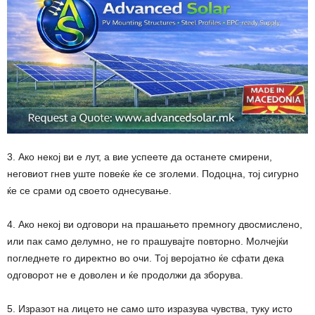
3. Ако некој ви е лут, а вие успеете да останете смирени,
неговиот гнев уште повеќе ќе се зголеми. Подоцна, тој сигурно
ќе се срами од своето однесување.
4. Ако некој ви одговори на прашањето премногу двосмислено,
или пак само делумно, не го прашувајте повторно. Молчејќи
погледнете го директно во очи. Тој веројатно ќе сфати дека
одговорот не е доволен и ќе продолжи да зборува.
5. Изразот на лицето не само што изразува чувства, туку исто