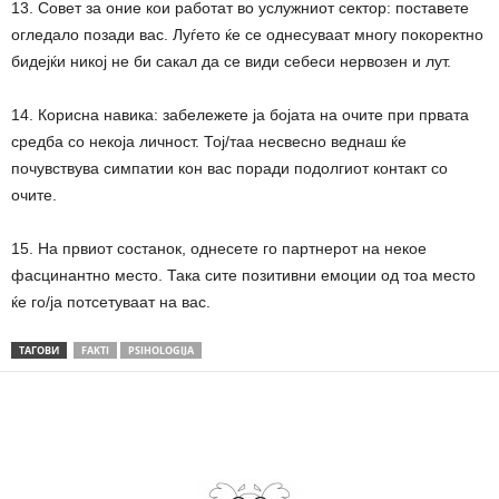
13. Совет за оние кои работат во услужниот сектор: поставете
огледало позади вас. Луѓето ќе се однесуваат многу покоректно
бидејќи никој не би сакал да се види себеси нервозен и лут.
14. Корисна навика: забележете ја бојата на очите при првата
средба со некоја личност. Тој/таа несвесно веднаш ќе
почувствува симпатии кон вас поради подолгиот контакт со
очите.
15. На првиот состанок, однесете го партнерот на некое
фасцинантно место. Така сите позитивни емоции од тоа место
ќе го/ја потсетуваат на вас.
ТАГОВИ
FAKTI
PSIHOLOGIJA
Share