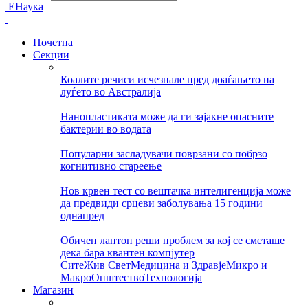
ЕНаука
Почетна
Секции
Коалите речиси исчезнале пред доаѓањето на
луѓето во Австралија
Нанопластиката може да ги зајакне опасните
бактерии во водата
Популарни засладувачи поврзани со побрзо
когнитивно стареење
Нов крвен тест со вештачка интелигенција може
да предвиди срцеви заболувања 15 години
однапред
Обичен лаптоп реши проблем за кој се сметаше
дека бара квантен компјутер
Сите
Жив Свет
Медицина и Здравје
Микро и
Макро
Општество
Технологија
Магазин