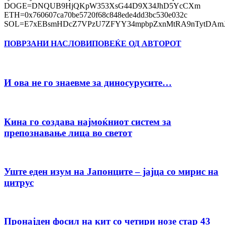
DOGE=DNQUB9HjQKpW353XsG44D9X34JhD5YcCXm
ETH=0x760607ca70be5720f68c848ede4dd3bc530e032c
SOL=E7xEBsmHDcZ7VPzU7ZFYY34mpbpZxnMtRA9nTytDAmJ
ПОВРЗАНИ НАСЛОВИ
ПОВЕЌЕ ОД АВТОРОТ
И ова не го знаевме за диносурусите…
Кина го создава најмоќниот систем за
препознавање лица во светот
Уште еден изум на Јапонците – јајца со мирис на
цитрус
Пронајден фосил на кит со четири нозе стар 43