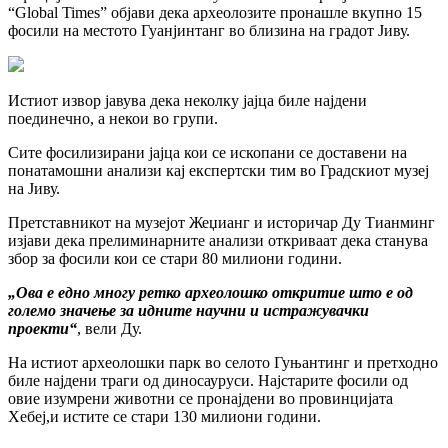
“Global Times” објави дека археолозите пронашле вкупно 15
фосили на местото Гуанјинтанг во близина на градот Јиву.
Истиот извор јавува дека неколку јајца биле најдени
поединечно, а некои во групи.
Сите фосилизирани јајца кои се ископани се доставени на
понатамошни анализи кај експертски тим во Градскиот музеј
на Јиву.
Претставникот на музејот Жеџианг и историчар Ду Тианминг
изјави дека прелиминарните анализи откриваат дека станува
збор за фосили кои се стари 80 милиони години.
„Ова е едно многу ретко археолошко откритие што е од
големо значење за идните научни и истражувачки
проекти“
, вели Ду.
На истиот археолошки парк во селото Гуњантинг и претходно
биле најдени траги од диносауруси. Најстарите фосили од
овие изумрени животни се пронајдени во провинцијата
Хебеј,и истите се стари 130 милиони години.