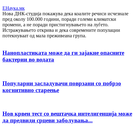
ЕНаука.мк
Нова ДНК-студија покажува дека коалите речиси исчезнале
пред околу 100.000 години, поради големи климатски
промени, а не поради пристигнувањето на луѓето.
Истражувањето открива и дека современите популации
потекнуваат од мала преживеана група.
Нанопластиката може да ги зајакне опасните
бактерии во водата
Популарни засладувачи поврзани со побрзо
когнитивно стареење
Нов крвен тест со вештачка интелигенција може
да предвиди срцеви заболувања...