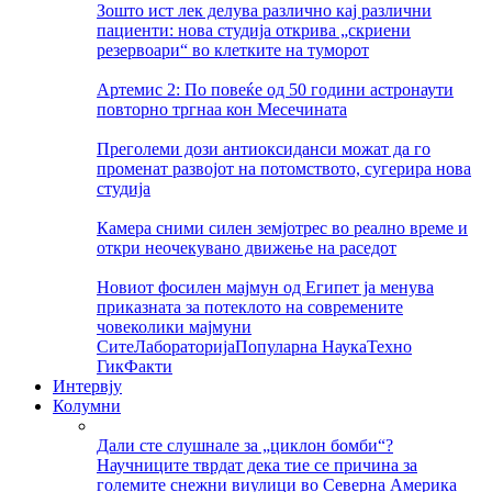
Зошто ист лек делува различно кај различни
пациенти: нова студија открива „скриени
резервоари“ во клетките на туморот
Артемис 2: По повеќе од 50 години астронаути
повторно тргнаа кон Месечината
Преголеми дози антиоксиданси можат да го
променат развојот на потомството, сугерира нова
студија
Камера сними силен земјотрес во реално време и
откри неочекувано движење на раседот
Новиот фосилен мајмун од Египет ја менува
приказната за потеклото на современите
човеколики мајмуни
Сите
Лабораторија
Популарна Наука
Техно
Гик
Факти
Интервју
Колумни
Дали сте слушнале за „циклон бомби“?
Научниците тврдат дека тие се причина за
големите снежни виулици во Северна Америка