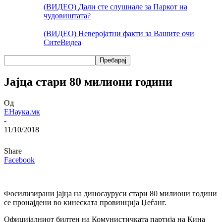
(ВИДЕО) Дали сте слушнале за Паркот на
чудовиштата?
(ВИДЕО) Неверојатни факти за Вашите очи
Сите
Видеа
Јајца стари 80 милиони години
Од
ЕНаука.мк
-
11/10/2018
Share
Facebook
Фосилизирани јајца на диносауруси стари 80 милиони години
се пронајдени во кинеската провинција Џеѓанг.
Официјалниот билтен на Комунистичката партија на Кина