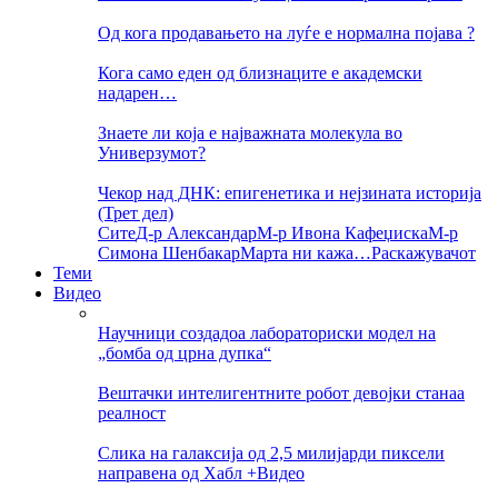
Од кога продавањето на луѓе е нормална појава ?
Кога само еден од близнаците е академски
надарен…
Знаете ли која е најважната молекула во
Универзумот?
Чекор над ДНК: епигенетика и нејзината историја
(Трет дел)
Сите
Д-р Александар
М-р Ивона Кафеџиска
М-р
Симона Шенбакар
Марта ни кажа…
Раскажувачот
Теми
Видео
Научници создадоа лабораториски модел на
„бомба од црна дупка“
Вештачки интелигентните робот девојки станаа
реалност
Слика на галаксија од 2,5 милијарди пиксели
направена од Хабл +Видео