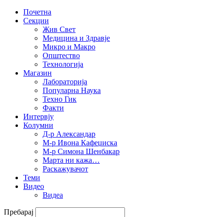
Почетна
Секции
Жив Свет
Медицина и Здравје
Микро и Макро
Општество
Технологија
Магазин
Лабораторија
Популарна Наука
Техно Гик
Факти
Интервју
Колумни
Д-р Александар
М-р Ивона Кафеџиска
М-р Симона Шенбакар
Марта ни кажа…
Раскажувачот
Теми
Видео
Видеа
Пребарај