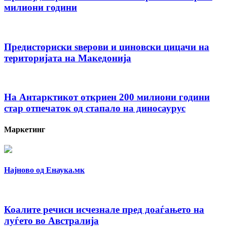
милиони години
Предисториски ѕверови и џиновски цицачи на
територијата на Македонија
На Антарктикот откриен 200 милиони години
стар отпечаток од стапало на диносаурус
Маркетинг
Најново од Енаука.мк
Коалите речиси исчезнале пред доаѓањето на
луѓето во Австралија