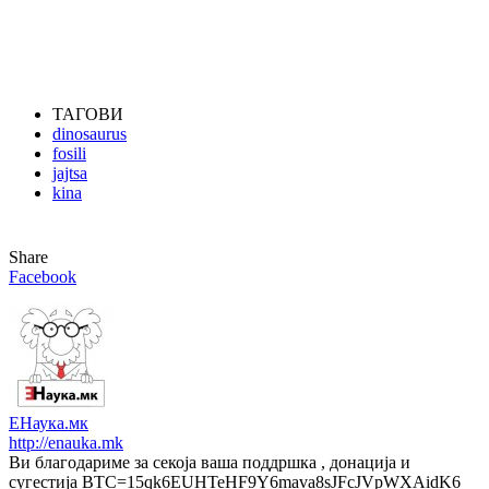
ТАГОВИ
dinosaurus
fosili
jajtsa
kina
Share
Facebook
ЕНаука.мк
http://enauka.mk
Ви благодариме за секоја ваша поддршка , донација и
сугестија BTC=15qk6EUHTeHF9Y6mava8sJFcJVpWXAidK6