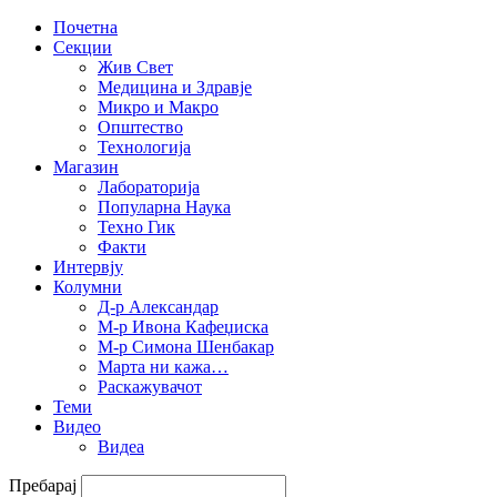
Почетна
Секции
Жив Свет
Медицина и Здравје
Микро и Макро
Општество
Технологија
Магазин
Лабораторија
Популарна Наука
Техно Гик
Факти
Интервју
Колумни
Д-р Александар
М-р Ивона Кафеџиска
М-р Симона Шенбакар
Марта ни кажа…
Раскажувачот
Теми
Видео
Видеа
Пребарај