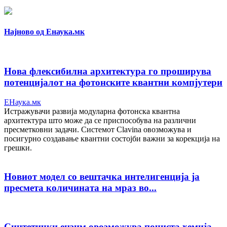
Најново од Енаука.мк
Нова флексибилна архитектура го проширува
потенцијалот на фотонските квантни компјутери
ЕНаука.мк
Истражувачи развија модуларна фотонска квантна
архитектура што може да се приспособува на различни
пресметковни задачи. Системот Clavina овозможува и
посигурно создавање квантни состојби важни за корекција на
грешки.
Новиот модел со вештачка интелигенција ја
пресмета количината на мраз во...
Синтетички ензим овозможува почиста хемија