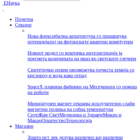
ЕНаука
Почетна
Секции
Нова флексибилна архитектура го проширува
потенцијалот на фотонските квантни компјутери
Новиот модел со вештачка интелигенција ја
пресмета количината на мраз во светските глечери
Синтетички ензим овозможува почиста хемија со
кислород и вода како отпад
SpaceX планира фабрики на Месечината со помош
на роботи
Минијатурен магнет открива исклучително слаби
магнетни полиња на собна температура
Сите
Жив Свет
Медицина и Здравје
Микро и
Макро
Општество
Технологија
Магазин
Зошто ист лек делува различно кај различни