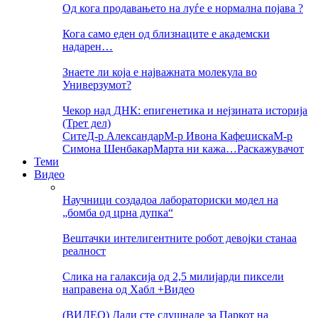
Од кога продавањето на луѓе е нормална појава ?
Кога само еден од близнаците е академски
надарен…
Знаете ли која е најважната молекула во
Универзумот?
Чекор над ДНК: епигенетика и нејзината историја
(Трет дел)
Сите
Д-р Александар
М-р Ивона Кафеџиска
М-р
Симона Шенбакар
Марта ни кажа…
Раскажувачот
Теми
Видео
Научници создадоа лабораториски модел на
„бомба од црна дупка“
Вештачки интелигентните робот девојки станаа
реалност
Слика на галаксија од 2,5 милијарди пиксели
направена од Хабл +Видео
(ВИДЕО) Дали сте слушнале за Паркот на