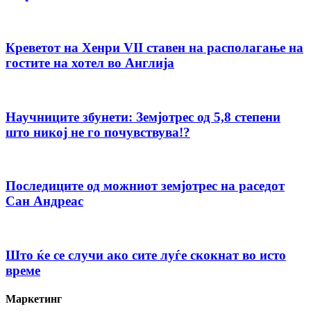
Креветот на Хенри VII ставен на располагање на
гостите на хотел во Англија
Научниците збунети: Земјотрес од 5,8 степени
што никој не го почувствува!?
Последиците од можниот земјотрес на раседот
Сан Андреас
Што ќе се случи ако сите луѓе скокнат во исто
време
Маркетинг