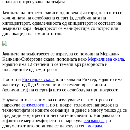
води до потресување на земјата.
Јачината на потресот зависи од повеќе фактори, како што се
количината на ослободена енергија, длабочината на
хипоцентарот, оддалеченоста од епицентарот и составот на
земјината кора. Земјотресот се манифестира со потрес или
дислокација на земјиното тло.
Јачината на земјотресот се изразува со помош на Меркали-
Канкани-Сибергова скала, попозната како
Меркалиева скала
,
којашто има 12 степени и се темели врз разорноста и
последиците од земјотресот.
Постои и
Рихтерова скала
или скала на Рихтер, којашто има
магнитут од 0 до 9 степени и се темели врз јачината
(количината) на енергија што се ослободува при потресот.
Науката што се занимава со изучување на земјотреси се
нарекува
сеизмологија
, но и покрај големиот напредок на
технологијата и новите сознанија, и денес е многу тешко да се
предвиди земјотресот и неговите последици. Направата со
којашто се мери земјотресот се нарекува
сеизмограф
, а
документот што останува се нарекува
сеизмограм
.