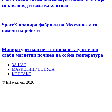
со кислород и вода како отпад
SpaceX планира фабрики на Месечината со
помош на роботи
Минијатурен магнет открива исклучително
слаби магнетни полиња на собна температура
ЗА НАС
МАРКЕТИНГ ПОНУДА
КОНТАКТ
© ЕНаука.мк, 2026