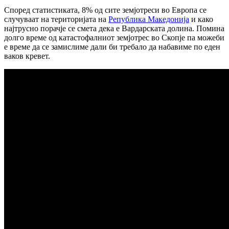
Според статистиката, 8% од сите земјотреси во Европа се
случуваат на територијата на
Република Македонија
и како
најтрусно порачје се смета дека е Вардарската долина. Помина
долго време од катастофалниот земјотрес во Скопје па можеби
е време да се замислиме дали би требало да набавиме по еден
ваков кревет.