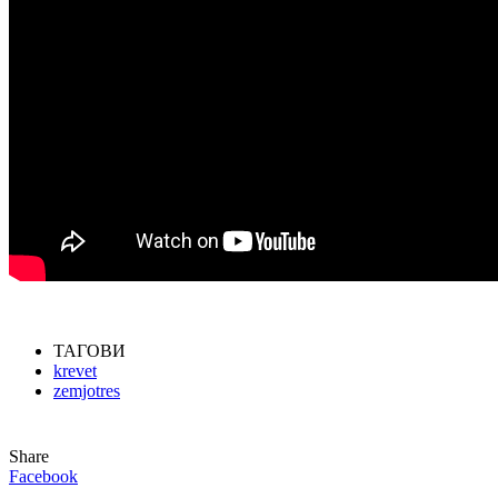
ТАГОВИ
krevet
zemjotres
Share
Facebook