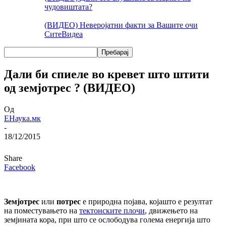
чудовиштата?
(ВИДЕО) Неверојатни факти за Вашите очи
Сите
Видеа
Дали би спиеле во кревет што штити
од земјотрес ? (ВИДЕО)
Од
ЕНаука.мк
-
18/12/2015
Share
Facebook
Земјотрес
или
потрес
е природна појава, којашто е резултат
на поместувањето на
тектонските плочи
, движењето на
земјината кора, при што се ослободува голема енергија што