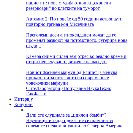
пациенти: нова студија открива „скриени
резервоари“ во клетките на туморот
Артемис 2: По повеќе од 50 години астронаути
повторно тргнаа кон Месечината
Преголеми дози антиоксиданси можат да го
променат развојот на потомството, сугерира нова
студија
Камера сними силен земјотрес во реално време и
откри неочекувано движење на раседот
Новиот фосилен мајмун од Египет ја менува
приказната за потеклото на современите
човеколики мајмуни
Сите
Лабораторија
Популарна Наука
Техно
Гик
Факти
Интервју
Колумни
Дали сте слушнале за „циклон бомби“?
Научниците тврдат дека тие се причина за
големите снежни виулици во Северна Америка