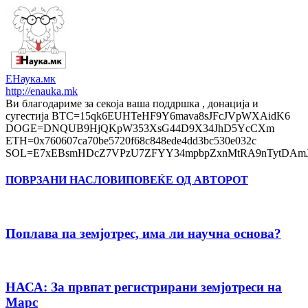
ЕНаука.мк
http://enauka.mk
Ви благодариме за секоја ваша поддршка , донација и
сугестија BTC=15qk6EUHTeHF9Y6mava8sJFcJVpWXAidK6
DOGE=DNQUB9HjQKpW353XsG44D9X34JhD5YcCXm
ETH=0x760607ca70be5720f68c848ede4dd3bc530e032c
SOL=E7xEBsmHDcZ7VPzU7ZFYY34mpbpZxnMtRA9nTytDAmJ
ПОВРЗАНИ НАСЛОВИ
ПОВЕЌЕ ОД АВТОРОТ
Поплава па земјотрес, има ли научна основа?
НАСА: За првпат регистрирани земјотреси на
Марс