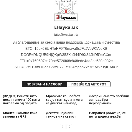
ЕНаука.мк
http://enauka.mk
Ви благодариме за секоја ваша поддршка , донација и сугестија
BTC=15qk6EUHTeHF9Y6mava8sJFcJVpWXAidK6
DOGE=DNQUB9HjQKpW353XsG44D9X34JhD5YcCXm
ETH=0x760607ca70be5720f68c848ede4dd3bc530e032c
SOL=E7xEBsmHDcZ7VPzU7ZFYY34mpbpZxnMtRA9nTytDAmJt
ПОВРЗАНИ НАСЛОВИ
ПОВЕЌЕ ОД АВТОРОТ
(ВИДЕО) Роботи што
Мравките го наоѓаат
Ласери наместо свеќици
носат тежина 100 пати
својот пат дури и кога
за подобри
поголема од својата
се движат наназад
перформанси
Квантен компас како
Десетте најскапи
Направен робот кој се
замена за GPS
тенкови на светот
поти додека вежба