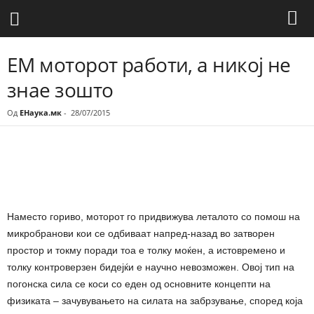
ЕМ моторот работи, а никој не
знае зошто
Од
ЕНаука.мк
-
28/07/2015
Share
Наместо гориво, моторот го придвижува леталото со помош на
микробранови кои се одбиваат напред-назад во затворен
простор и токму поради тоа е толку моќен, а истовремено и
толку контроверзен бидејќи е научно невозможен. Овој тип на
погонска сила се коси со еден од основните концепти на
физиката – зачувувањето на силата на забрзување, според која