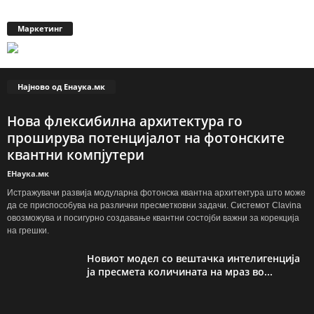
Маркетинг
Најново од Енаука.мк
Нова флексибилна архитектура го
проширува потенцијалот на фотонските
квантни компјутери
ЕНаука.мк
Истражувачи развија модуларна фотонска квантна архитектура што може
да се приспособува на различни пресметковни задачи. Системот Clavina
овозможува и посигурно создавање квантни состојби важни за корекција
на грешки.
Новиот модел со вештачка интелигенција
ја пресмета количината на мраз во...