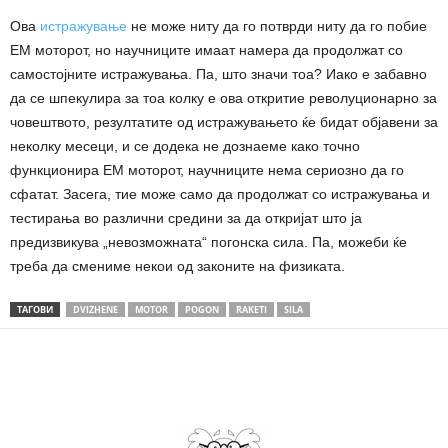
Ова
истражување
не може ниту да го потврди ниту да го побие
ЕМ моторот, но научниците имаат намера да продолжат со
самостојните истражувања. Па, што значи тоа? Иако е забавно
да се шпекулира за тоа колку е ова откритие револуционарно за
човештвото, резултатите од истражувањето ќе бидат објавени за
неколку месеци, и се додека не дознаеме како точно
функционира ЕМ моторот, научниците нема сериозно да го
сфатат. Засега, тие може само да продолжат со истражувања и
тестирања во различни средини за да откријат што ја
предизвикува „невозможната“ погонска сила. Па, можеби ќе
треба да смениме некои од законите на физиката.
ТАГОВИ
DVIZHENE
MOTOR
POGON
RAKETI
SILA
Share