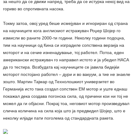
за нешто да се движи напред, треба да се истурка некој вид на
гориво во спротивната насока.
Токму затоа, овој уред беше исмејуван и игнориран од страна
на научниците кога англискиот истражувач Роџер Шојер го
измисли во раните 2000-ти години. Неколку години подоцна,
тим на научници од Кина си изградиле сопствена верзија на
моторот и на сечие изненадување, тој работел. Потоа, еден
американски истражувач го направил истото и ја убедил НАСА
да го тестира. Возбудата кај научниците се јавила бидејќи
моторот постојано работел – дури и во вакуум, а тие не знаеле
зошто. Мартин Тајмар од Технолошкиот универзитет во
Германија исто така создал сопствен ЕМ мотор и уште еднаш
покажал дека создава погонска сила, од причини кои ни тој не
можел да ги објасни. Покрај тоа, неговиот мотор произведувал
слична количина на сила која што ја предвидил Шојер, што е
неколку илјади пати поголема од стандардната ракета.