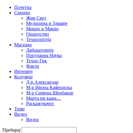
Почетна
Секции
Жив Свет
Медицина и Здравје
Микро и Макро
Општество
Технологија
Магазин
Лабораторија
Популарна Наука
Техно Гик
Факти
Интервју
Колумни
Д-р Александар
М-р Ивона Кафеџиска
М-р Симона Шенбакар
Марта ни кажа…
Раскажувачот
Теми
Видео
Видеа
Пребарај