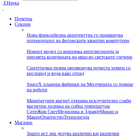
ЕНаука
Почетна
Секции
Нова флексибилна архитектура го проширува
потенцијалот на фотонските квантни компјутери
Новиот модел со вештачка интелигенција ја
пресмета количината на мраз во светските глечери
Синтетички ензим овозможува почиста хемија со
кислород и вода како отпад
SpaceX планира фабрики на Месечината со помош
на роботи
Минијатурен магнет открива исклучително слаби
магнетни полиња на собна температура
Сите
Жив Свет
Медицина и Здравје
Микро и
Макро
Општество
Технологија
Магазин
Зошто ист лек делува различно кај различни