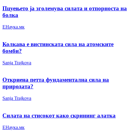
Пцуењето ја зголемува силата и отпорноста на
болка
ЕНаука.мк
Колкава е вистинската сила на атомските
бомби?
Sanja Trajkova
Откриена петта фундаментална сила на
природата?
Sanja Trajkova
Силата на стисокот како скрининг алатка
ЕНаука.мк