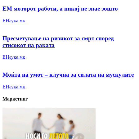
ЕМ моторот работи, а никој не знае зошто
ЕНаука.мк
Пресметување на ризикот за смрт според
стисокот на раката
ЕНаука.мк
Моќта на умот – клучна за силата на мускулите
ЕНаука.мк
Маркетинг