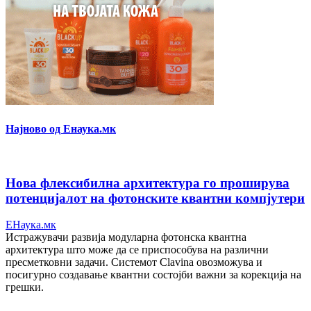
Најново од Енаука.мк
Нова флексибилна архитектура го проширува
потенцијалот на фотонските квантни компјутери
ЕНаука.мк
Истражувачи развија модуларна фотонска квантна
архитектура што може да се приспособува на различни
пресметковни задачи. Системот Clavina овозможува и
посигурно создавање квантни состојби важни за корекција на
грешки.