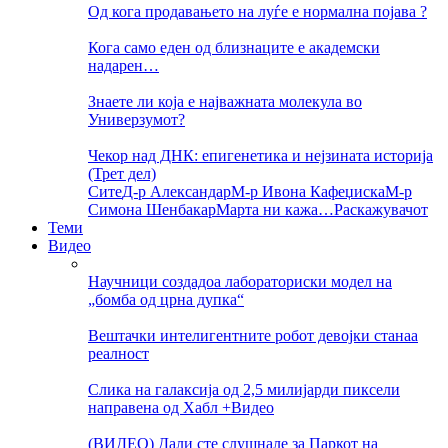
Од кога продавањето на луѓе е нормална појава ?
Кога само еден од близнаците е академски
надарен…
Знаете ли која е најважната молекула во
Универзумот?
Чекор над ДНК: епигенетика и нејзината историја
(Трет дел)
Сите
Д-р Александар
М-р Ивона Кафеџиска
М-р
Симона Шенбакар
Марта ни кажа…
Раскажувачот
Теми
Видео
Научници создадоа лабораториски модел на
„бомба од црна дупка“
Вештачки интелигентните робот девојки станаа
реалност
Слика на галаксија од 2,5 милијарди пиксели
направена од Хабл +Видео
(ВИДЕО) Дали сте слушнале за Паркот на