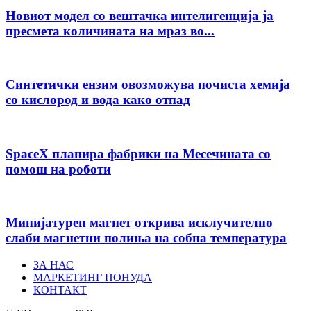
Новиот модел со вештачка интелигенција ја
пресмета количината на мраз во...
Синтетички ензим овозможува почиста хемија
со кислород и вода како отпад
SpaceX планира фабрики на Месечината со
помош на роботи
Минијатурен магнет открива исклучително
слаби магнетни полиња на собна температура
ЗА НАС
МАРКЕТИНГ ПОНУДА
КОНТАКТ