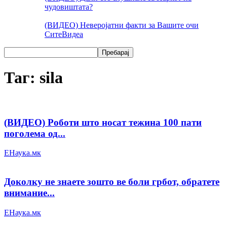
чудовиштата?
(ВИДЕО) Неверојатни факти за Вашите очи
Сите
Видеа
Таг: sila
(ВИДЕО) Роботи што носат тежина 100 пати
поголема од...
ЕНаука.мк
Доколку не знаете зошто ве боли грбот, обратете
внимание...
ЕНаука.мк