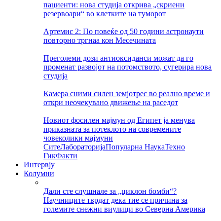
пациенти: нова студија открива „скриени
резервоари“ во клетките на туморот
Артемис 2: По повеќе од 50 години астронаути
повторно тргнаа кон Месечината
Преголеми дози антиоксиданси можат да го
променат развојот на потомството, сугерира нова
студија
Камера сними силен земјотрес во реално време и
откри неочекувано движење на раседот
Новиот фосилен мајмун од Египет ја менува
приказната за потеклото на современите
човеколики мајмуни
Сите
Лабораторија
Популарна Наука
Техно
Гик
Факти
Интервју
Колумни
Дали сте слушнале за „циклон бомби“?
Научниците тврдат дека тие се причина за
големите снежни виулици во Северна Америка