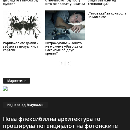
да бидете зависни од
отпечатокот од прст)
бидат зависни од
љубов?
што ве прават уникатни
технологија?
„Тетоважа“ за контрола
на мислите
Роршаховите дамки –
Истражување – Зошто
забуна за визуелниот
не можеме убаво да се
кортекс
наспиеме во друг
кревет?
Маркетинг
Најново од Енаука.мк
Нова флексибилна архитектура го
проширува потенцијалот на фотонските