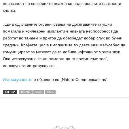
поврзаност на сензорните влакна со надворешните влакнести
клетки.
„Една од главните ограничувања на досегашните слушни
помагала и кохлеарни импланти е нивната неспособност да
работат во тандем и притоа да обезбедат добар слух во бучни
средини. Крајната цел е имплантите во двете уши меѓусебно да
комуницираат за мозокот да го добива најточниот можен звук.
Ова истражување ќе ни помогне да го постигнеме тоа“,
истакнуваат истражувачите.
Истражувањето
е објавено во „Nature Communications“.
ТАГОВИ
MOZOK
SLUH
USHI
Share