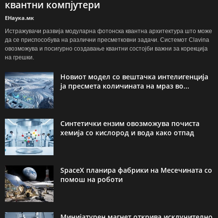
квантни компјутери
ЕНаука.мк
Истражувачи развија модуларна фотонска квантна архитектура што може
да се приспособува на различни пресметковни задачи. Системот Clavina
овозможува и посигурно создавање квантни состојби важни за корекција
на грешки.
Новиот модел со вештачка интелигенција
ја пресмета количината на мраз во...
Синтетички ензим овозможува почиста
хемија со кислород и вода како отпад
SpaceX планира фабрики на Месечината со
помош на роботи
Минијатурен магнет открива исклучително