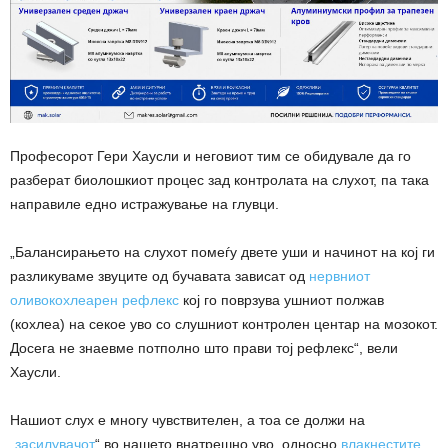
Професорот Гери Хаусли и неговиот тим се обидувале да го
разберат биолошкиот процес зад контролата на слухот, па така
направиле едно истражување на глувци.
„Балансирањето на слухот помеѓу двете уши и начинот на кој ги
разликуваме звуците од бучавата зависат од
нервниот
оливокохлеарен рефлекс
кој го поврзува ушниот полжав
(кохлеа) на секое уво со слушниот контролен центар на мозокот.
Досега не знаевме потполно што прави тој рефлекс“, вели
Хаусли.
Нашиот слух е многу чувствителен, а тоа се должи на
„засилувачот
“ во нашето внатрешно уво, односно
влакнестите