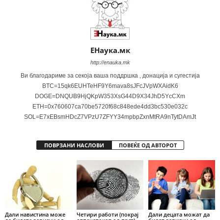
ЕНаука.мк
http://enauka.mk
Ви благодариме за секоја ваша поддршка , донација и сугестија
BTC=15qk6EUHTeHF9Y6mava8sJFcJVpWXAidK6
DOGE=DNQUB9HjQKpW353XsG44D9X34JhD5YcCXm
ETH=0x760607ca70be5720f68c848ede4dd3bc530e032c
SOL=E7xEBsmHDcZ7VPzU7ZFYY34mpbpZxnMtRA9nTytDAmJt
ПОВРЗАНИ НАСЛОВИ
ПОВЕЌЕ ОД АВТОРОТ
Дали навистина може
Четири работи (покрај
Дали децата можат да