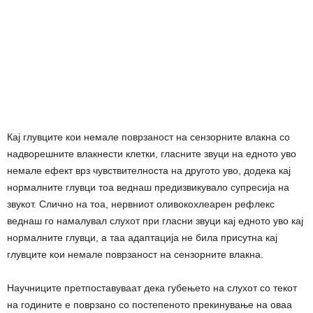
Кај глувците кои немале поврзаност на сензорните влакна со
надворешните влакнести клетки, гласните звуци на едното уво
немале ефект врз чувствителноста на другото уво, додека кај
нормалните глувци тоа веднаш предизвикувало супресија на
звукот. Слично на тоа, нервниот оливокохлеарен рефлекс
веднаш го намалувал слухот при гласни звуци кај едното уво кај
нормалните глувци, а таа адаптација не била присутна кај
глувците кои немале поврзаност на сензорните влакна.
Научниците претпоставуваат дека губењето на слухот со текот
на годините е поврзано со постепеното прекинување на оваа