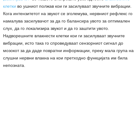
клетки
во ушниот полжав кои ги засилуваат звучните вибрации.
Кога интензитетот на звукот се зголемува, нервниот рефлекс го
намалува засилувачот за да го балансира увото за оптимален
слух, да го локализира звукот и да го заштити увото.
Надворешните влакнести клетки кои ги засилуваат звучните
вибрации, исто така го спроведуваат сензорниот сигнал до
мозокот за да даде повратни информации, преку мала група на
слушни нервни влакна на кои претходно функцијата им била
непозната.