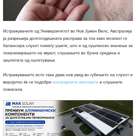
Истражувачите од Универзитетот во Нов Јужен Велс, Австралија
ја разрешија долгогодишната расправа за тоа како мозокот го
балансира слухот помеѓу ушите, што е од суштинско значење за
локализирањето на звукот, слушањето во бучна средина и
заштитата од оштетување.
Истражувањето исто така дава нов увид во губењето на слухот и
веројатно ќе ги подобри
кохлеарните импланти
и слушните
помагала.