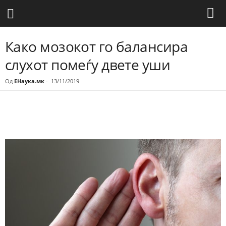
Како мозокот го балансира
слухот помеѓу двете уши
Од
ЕНаука.мк
-
13/11/2019
Share