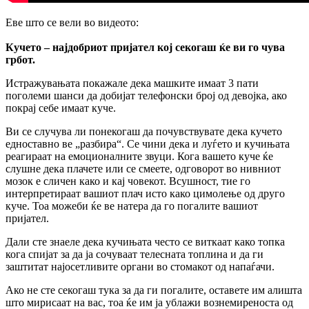
Еве што се вели во видеото:
Кучето – најдобриот пријател кој секогаш ќе ви го чува
грбот.
Истражувањата покажале дека машките имаат 3 пати
поголеми шанси да добијат телефонски број од девојка, ако
покрај себе имаат куче.
Ви се случува ли понекогаш да почувствувате дека кучето
едноставно ве „разбира“. Се чини дека и луѓето и кучињата
реагираат на емоционалните звуци. Кога вашето куче ќе
слушне дека плачете или се смеете, одговорот во нивниот
мозок е сличен како и кај човекот. Всушност, тие го
интерпретираат вашиот плач исто како цимолење од друго
куче. Тоа можеби ќе ве натера да го погалите вашиот
пријател.
Дали сте знаеле дека кучињата често се виткаат како топка
кога спијат за да ја сочуваат телесната топлина и да ги
заштитат најосетливите органи во стомакот од напаѓачи.
Ако не сте секогаш тука за да ги погалите, оставете им алишта
што мирисаат на вас, тоа ќе им ја ублажи вознемиреноста од