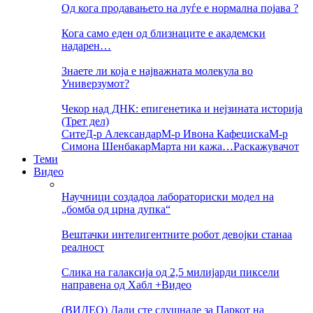
Од кога продавањето на луѓе е нормална појава ?
Кога само еден од близнаците е академски
надарен…
Знаете ли која е најважната молекула во
Универзумот?
Чекор над ДНК: епигенетика и нејзината историја
(Трет дел)
Сите
Д-р Александар
М-р Ивона Кафеџиска
М-р
Симона Шенбакар
Марта ни кажа…
Раскажувачот
Теми
Видео
Научници создадоа лабораториски модел на
„бомба од црна дупка“
Вештачки интелигентните робот девојки станаа
реалност
Слика на галаксија од 2,5 милијарди пиксели
направена од Хабл +Видео
(ВИДЕО) Дали сте слушнале за Паркот на