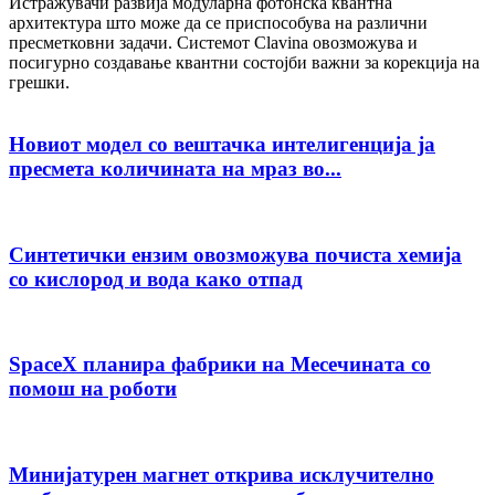
Истражувачи развија модуларна фотонска квантна
архитектура што може да се приспособува на различни
пресметковни задачи. Системот Clavina овозможува и
посигурно создавање квантни состојби важни за корекција на
грешки.
Новиот модел со вештачка интелигенција ја
пресмета количината на мраз во...
Синтетички ензим овозможува почиста хемија
со кислород и вода како отпад
SpaceX планира фабрики на Месечината со
помош на роботи
Минијатурен магнет открива исклучително