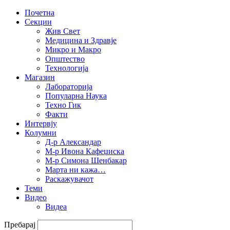
Почетна
Секции
Жив Свет
Медицина и Здравје
Микро и Макро
Општество
Технологија
Магазин
Лабораторија
Популарна Наука
Техно Гик
Факти
Интервју
Колумни
Д-р Александар
М-р Ивона Кафеџиска
М-р Симона Шенбакар
Марта ни кажа…
Раскажувачот
Теми
Видео
Видеа
Пребарај