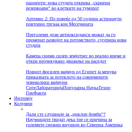
пациенти: нова студија открива „скриени
резервоари“ во клетките на туморот
Артемис 2: По повеќе од 50 години астронаути
повторно тргнаа кон Месечината
Преголеми дози антиоксиданси можат да го
променат развојот на потомството, сугерира нова
студија
Камера сними силен земјотрес во реално време и
откри неочекувано движење на раседот
Новиот фосилен мајмун од Египет ја менува
приказната за потеклото на современите
човеколики мајмуни
Сите
Лабораторија
Популарна Наука
Техно
Гик
Факти
Интервју
Колумни
Дали сте слушнале за „циклон бомби“?
Научниците тврдат дека тие се причина за
големите снежни виулици во Северна Америка