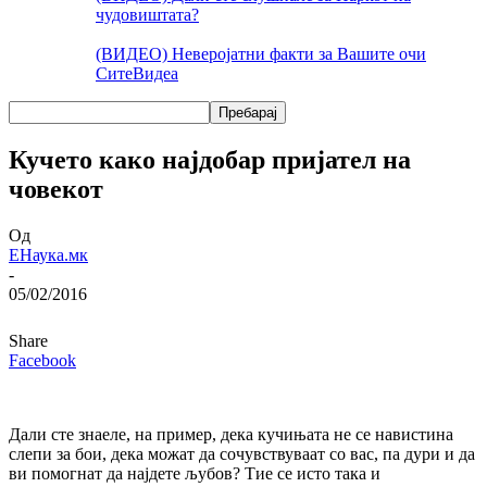
чудовиштата?
(ВИДЕО) Неверојатни факти за Вашите очи
Сите
Видеа
Кучето како најдобар пријател на
човекот
Од
ЕНаука.мк
-
05/02/2016
Share
Facebook
Дали сте знаеле, на пример, дека кучињата не се навистина
слепи за бои, дека можат да сочувствуваат со вас, па дури и да
ви помогнат да најдете љубов? Тие се исто така и