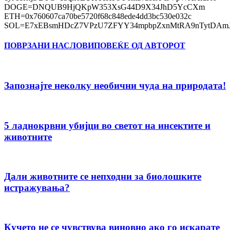
DOGE=DNQUB9HjQKpW353XsG44D9X34JhD5YcCXm
ETH=0x760607ca70be5720f68c848ede4dd3bc530e032c
SOL=E7xEBsmHDcZ7VPzU7ZFYY34mpbpZxnMtRA9nTytDAmJ
ПОВРЗАНИ НАСЛОВИ
ПОВЕЌЕ ОД АВТОРОТ
Запознајте неколку необични чуда на природата!
5 ладнокрвни убијци во светот на инсектите и
животните
Дали животните се непходни за биолошките
истражувања?
Кучето не се чувствува виновно ако го искарате