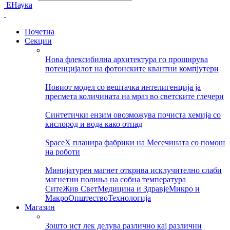
ЕНаука
Почетна
Секции
Нова флексибилна архитектура го проширува
потенцијалот на фотонските квантни компјутери
Новиот модел со вештачка интелигенција ја
пресмета количината на мраз во светските глечери
Синтетички ензим овозможува почиста хемија со
кислород и вода како отпад
SpaceX планира фабрики на Месечината со помош
на роботи
Минијатурен магнет открива исклучително слаби
магнетни полиња на собна температура
Сите
Жив Свет
Медицина и Здравје
Микро и
Макро
Општество
Технологија
Магазин
Зошто ист лек делува различно кај различни