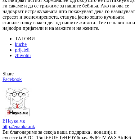
активираат истиот хормонален одговор што не поттикнува да
ги сакаме и да се грижиме за нашите бебиња. Ако на ова се
надоврзат истражувањата што покажуваат дека го намалуваат
стресот и вознемиреноста, станува јасно зошто кучињата
станале толку важен дел од нашите животи. Тие се навистина
најдобри пријатели и на мажите и на жените.
ТАГОВИ
kuche
prijateli
zhivotni
Share
Facebook
ЕНаука.мк
http://enauka.mk
Ви благодариме за секоја ваша поддршка , донација и
сугестија BTC=15qk6EUHTeHF9Y6mava8sJFcJVpWXAidK6