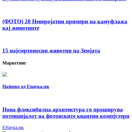
(ФОТО) 20 Неверојатни примери на камуфлажа
кај животните
15 најсмртоносни животни на Земјата
Маркетинг
Најново од Енаука.мк
Нова флексибилна архитектура го проширува
потенцијалот на фотонските квантни компјутери
ЕНаука.мк