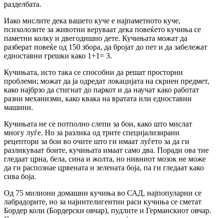
разделбата.
Иако мислите дека вашето куче е најпаметното куче,
психолозите за животни веруваат дека повеќето кучиња се
паметни колку и двегодишно дете. Кучињата можат да
разберат повеќе од 150 збора, да бројат до пет и да забележат
едноставни грешки како 1+1= 3.
Кучињата, исто така се способни да решат просторни
проблеми; можат да ја одредат локацијата на скриен предмет,
како нaјбрзо да стигнат до паркот и да научат како работат
разни механизми, како квака на вратата или едноставни
машини.
Кучињата не се потполно слепи за бои, како што мислат
многу луѓе. Но за разлика од трите специјализирани
рецептори за бои во очите што ги имаат луѓето за да ги
разликуваат боите, кучињата имаат само два. Поради ова тие
гледаат црна, бела, сина и жолта, но нивниот мозок не може
да ги распознае црвената и зелената боја, па ги гледаат како
сива боја.
Од 75 милиони домашни кучиња во САД, најпопуларни се
лабрадорите, но за најинтелигентни раси кучиња се сметат
Бордер коли (Бордерски овчар), пудлите и Германскиот овчар.