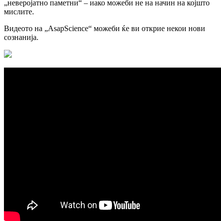
„неверојатно паметни“ – иако можеби не на начин на којшто
мислите.
Видеото на „AsapScience“ можеби ќе ви открие некои нови
сознанија.