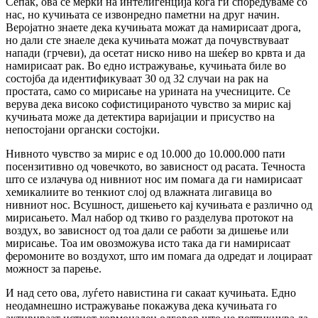
Сепак, ова се мерки на интелигенција кога ги споредуваме со
нас, но кучињата се извонредно паметни на друг начин.
Веројатно знаете дека кучињата можат да намирисаат дрога,
но дали сте знаеле дека кучињата можат да почувствуваат
напади (грчеви), да осетат ниско ниво на шеќер во крвта и да
намирисаат рак. Во едно истражување, кучињата биле во
состојба да идентификуваат 30 од 32 случаи на рак на
простата, само со мирисање на урината на учесниците. Се
верува дека високо софистицираното чувство за мирис кај
кучињата може да детектира варијации и присуство на
непостојани органски состојки.
Нивното чувство за мирис е од 10.000 до 10.000.000 пати
посензитивно од човечкото, во зависност од расата. Течноста
што се излачува од нивниот нос им помага да ги намирисаат
хемикалиите во тенкиот слој од влажната лигавица во
нивниот нос. Всушност, дишењето кај кучињата е различно од
мирисањето. Мал набор од ткиво го разделува протокот на
воздух, во зависност од тоа дали се работи за дишење или
мирисање. Тоа им овозможува исто така да ги намирисаат
феромоните во воздухот, што им помага да одредат и лоцираат
можност за парење.
И над сето ова, луѓето навистина ги сакаат кучињата. Едно
неодамнешно истражување покажува дека кучињата го