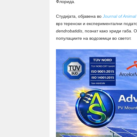
Флорида.
Студијата, објавена во
Journal of Animal
врз теренски и експериментални подато
dendrobatidis
, познат како хриди габа. 
популациите на водоземци во светот.