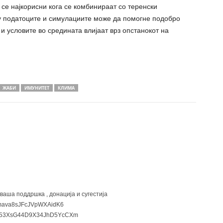
се најкорисни кога се комбинираат со теренски
у податоците и симулациите може да помогне подобро
 и условите во средината влијаат врз опстанокот на
ЖАБИ
ИМУНИТЕТ
КЛИМА
 ваша поддршка , донација и сугестија
ava8sJFcJVpWXAidK6
3XsG44D9X34JhD5YcCXm