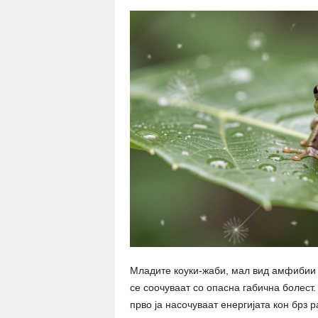
Младите коуки-жаби, мал вид амфибии о
се соочуваат со опасна габична болест
прво ја насочуваат енергијата кон брз 