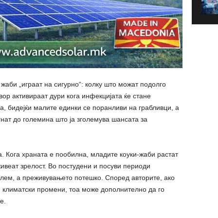
жаби „играат на сигурно“: колку што можат подолго
вор активираат дури кога инфекцијата ќе стане
а, бидејќи малите единки се поранливи на грабливци, а
гнат до големина што ја зголемува шансата за
. Кога храната е пообилна, младите коуки-жаби растат
ивеат зрелост. Во постудени и посуви периоди
голем, а преживувањето потешко. Според авторите, ако
и климатски промени, тоа може дополнително да го
е.