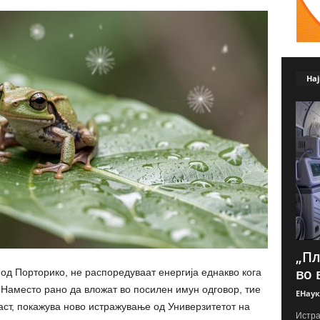
Нај
„Пл
во 
д Порторико, не распоредуваат енергија еднакво кога
. Наместо рано да вложат во посилен имун одговор, тие
ЕНаук
раст, покажува ново истражување од Универзитетот на
Истра