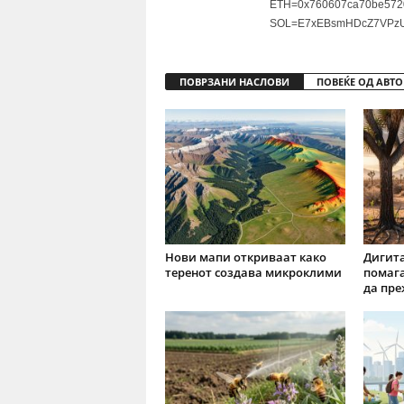
ETH=0x760607ca70be572
SOL=E7xEBsmHDcZ7VPzU
ПОВРЗАНИ НАСЛОВИ
ПОВЕЌЕ ОД АВТО
Нови мапи откриваат како
Дигит
теренот создава микроклими
помага
да пр