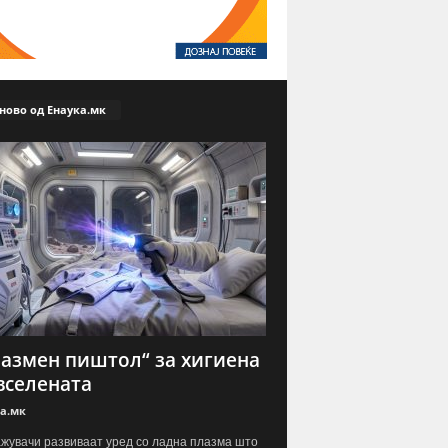
ново од Енаука.мк
азмен пиштол“ за хигиена
вселената
а.мк
жувачи развиваат уред со ладна плазма што