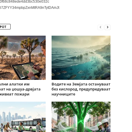
0f68c848ede4dd3bc530e032c
7ZFYY34mpbpZxnMtRA9nTytDAmJt
РОТ
ални алатки им
Водите на Земјата остануваат
ат на џошуа-дрвјата
без кислород, предупредуваат
еживеат пожари
научниците