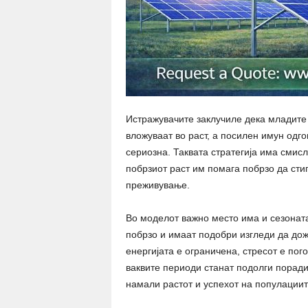
Истражувачите заклучиле дека младите 
вложуваат во раст, а посилен имун одго
сериозна. Таквата стратегија има смисл
побрзиот раст им помага побрзо да сти
преживување.
Во моделот важно место има и сезоната
побрзо и имаат подобри изгледи да дож
енергијата е ограничена, стресот е по
ваквите периоди станат подолги порад
намали растот и успехот на популациит