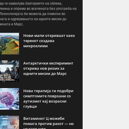
да ги намалува бактериите на облека,
лнина и опрема во вселената без употреба на
 Технологијата би можела да помогне во
ната и одржувањето на идните мисии до
ината и Марс.
Нови мапи откриваат како
теренот создава
микроклими
Антарктички експеримент
открива нов ризик за
идните мисии до Марс
Нова терапија ги подобри
симптомите поврзани со
аутизмот кај возрасни
глувци
Витаминот Ц можеби
помага против ракот — но
не како што...