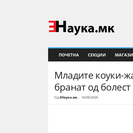
Е
Н
а
у
к
а
ПОЧЕТНА
СЕКЦИИ
МАГАЗ
Младите коуки-жа
бранат од болест
Од
ЕНаука.мк
-
16/06/2026
Share