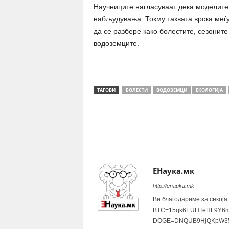
Научниците нагласуваат дека моделите 
набљудувања. Токму таквата врска меѓ
да се разбере како болестите, сезоните
водоземците.
ТАГОВИ
БОЛЕСТИ
ВОДОЗЕМЦИ
ЕКОЛОГИЈА
Share
ЕНаука.мк
http://enauka.mk
Ви благодариме за секоја
BTC=15qk6EUHTeHF9Y6m
DOGE=DNQUB9HjQKpW35