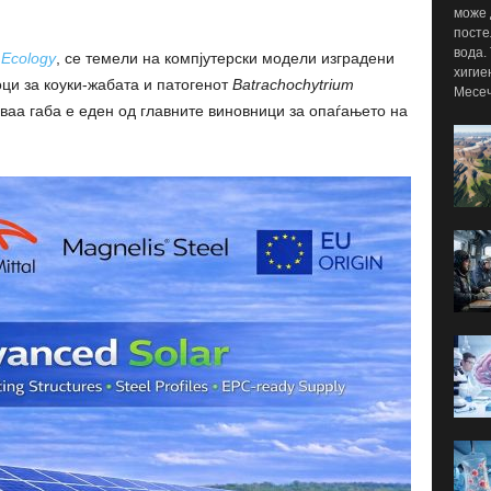
може 
посте
вода.
 Ecology
, се темели на компјутерски модели изградени
хигие
ци за коуки-жабата и патогенот
Batrachochytrium
Месеч
Оваа габа е еден од главните виновници за опаѓањето на