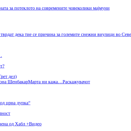
ната за потеклото на современите човеколики мајмуни
тврдат дека тие се причина за големите снежни виулици во Се
…
от?
рет дел)
она Шенбакар
Марта ни кажа…
Раскажувачот
од црна дупка“
лност
авена од Хабл +Видео