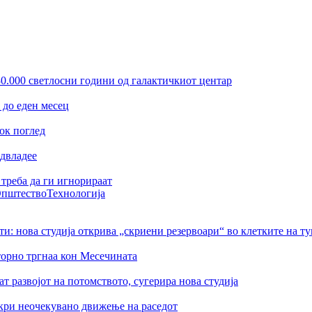
30.000 светлосни години од галактичкиот центар
 до еден месец
ок поглед
адвладее
треба да ги игнорираат
пштество
Технологија
ти: нова студија открива „скриени резервоари“ во клетките на т
торно тргнаа кон Месечината
 развојот на потомството, сугерира нова студија
ткри неочекувано движење на раседот