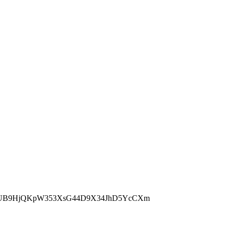
=DNQUB9HjQKpW353XsG44D9X34JhD5YcCXm