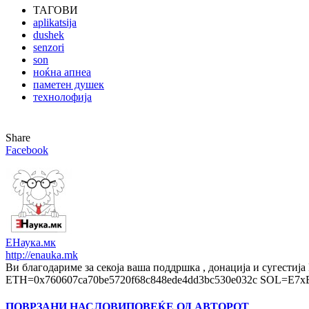
ТАГОВИ
aplikatsija
dushek
senzori
son
ноќна апнеа
паметен душек
технолофија
Share
Facebook
ЕНаука.мк
http://enauka.mk
Ви благодариме за секоја ваша поддршка , донација и 
ETH=0x760607ca70be5720f68c848ede4dd3bc530e032c SOL=
ПОВРЗАНИ НАСЛОВИ
ПОВЕЌЕ ОД АВТОРОТ