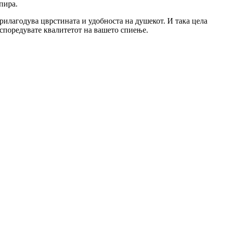
пира.
рилагодува цврстината и удобноста на душекот. И така цела
 споредувате квалитетот на вашето спиење.