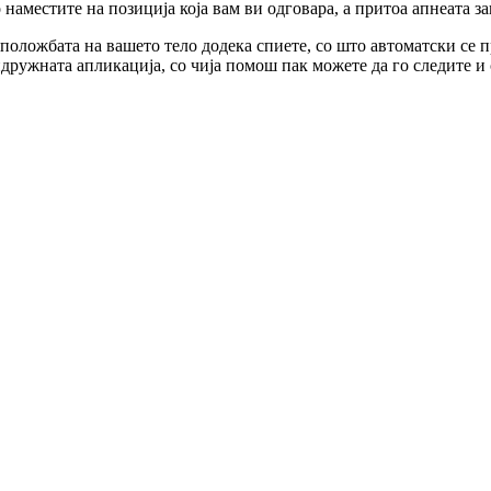
 наместите на позиција која вам ви одговара, а притоа апнеата за
положбата на вашето тело додека спиете, со што автоматски се п
дружната апликација, со чија помош пак можете да го следите и