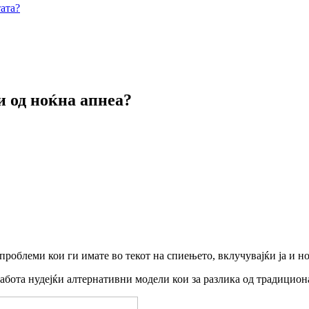
ата?
и од ноќна апнеа?
 проблеми кои ги имате во текот на спиењето, вклучувајќи ја и н
абота нудејќи алтернативни модели кои за разлика од традицион