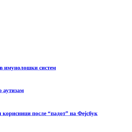
рав имунолошки систем
о аутизам
 корисници после “падот” на Фејсбук