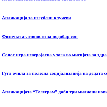
Апликација за изгубени клучеви
Физички активности за подобар сон
Сонот игра неверојатна улога во мисијата за зд
Гугл очила за полесна социјализација на децата с
Апликацијата “Телеграм” доби три милиони нови