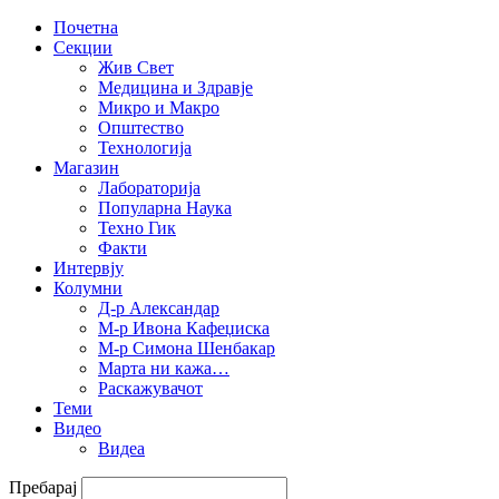
Почетна
Секции
Жив Свет
Медицина и Здравје
Микро и Макро
Општество
Технологија
Магазин
Лабораторија
Популарна Наука
Техно Гик
Факти
Интервју
Колумни
Д-р Александар
М-р Ивона Кафеџиска
М-р Симона Шенбакар
Марта ни кажа…
Раскажувачот
Теми
Видео
Видеа
Пребарај