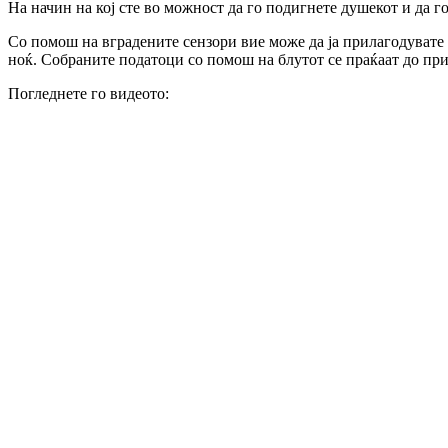
На начин на кој сте во можност да го подигнете душекот и да го
Со помош на вградените сензори вие може да ја прилагодувате 
ноќ. Собраните податоци со помош на блутот се праќаат до при
Погледнете го видеото: