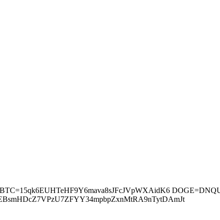
сугестија BTC=15qk6EUHTeHF9Y6mava8sJFcJVpWXAidK6 DOGE
E7xEBsmHDcZ7VPzU7ZFYY34mpbpZxnMtRA9nTytDAmJt