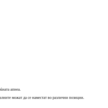
оќната апнеа.
алните можат да се наместат во различни позиции.