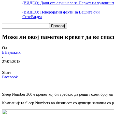
(ВИДЕО) Дали сте слушнале за Паркот на чудовишт
(ВИДЕО) Неверојатни факти за Вашите очи
Сите
Видеа
Може ли овој паметен кревет да ве спас
Од
ЕНаука.мк
-
27/01/2018
Share
Facebook
Sleep Number 360 е кревет кој би требало да реши голем број на
Компанијата Sleep Numbers во бизнисот со душеци започна со р