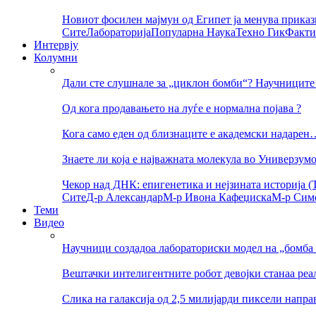
Новиот фосилен мајмун од Египет ја менува приказ
Сите
Лабораторија
Популарна Наука
Техно Гик
Факти
Интервју
Колумни
Дали сте слушнале за „циклон бомби“? Научниците 
Од кога продавањето на луѓе е нормална појава ?
Кога само еден од близнаците е академски надарен
Знаете ли која е најважната молекула во Универзум
Чекор над ДНК: епигенетика и нејзината историја (Т
Сите
Д-р Александар
М-р Ивона Кафеџиска
М-р Сим
Теми
Видео
Научници создадоа лабораториски модел на „бомба 
Вештачки интелигентните робот девојки станаа реа
Слика на галаксија од 2,5 милијарди пиксели напр