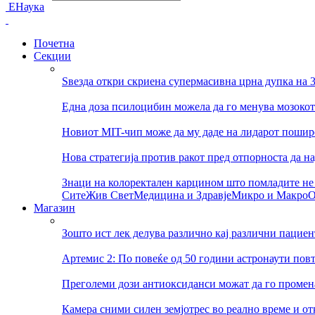
ЕНаука
Почетна
Секции
Ѕвезда откри скриена супермасивна црна дупка на 
Една доза псилоцибин можела да го менува мозокот
Новиот MIT-чип може да му даде на лидарот пошир
Нова стратегија против ракот пред отпорноста да н
Знаци на колоректален карцином што помладите не 
Сите
Жив Свет
Медицина и Здравје
Микро и Макро
О
Магазин
Зошто ист лек делува различно кај различни пациен
Артемис 2: По повеќе од 50 години астронаути пов
Преголеми дози антиоксиданси можат да го променат
Камера сними силен земјотрес во реално време и о