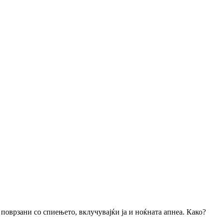
 поврзани со спиењето, вклучувајќи ја и ноќната апнеа. Како?