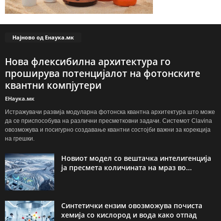
Најново од Енаука.мк
Нова флексибилна архитектура го
проширува потенцијалот на фотонските
квантни компјутери
ЕНаука.мк
Истражувачи развија модуларна фотонска квантна архитектура што може
да се приспособува на различни пресметковни задачи. Системот Clavina
овозможува и посигурно создавање квантни состојби важни за корекција
на грешки.
Новиот модел со вештачка интелигенција
ја пресмета количината на мраз во...
Синтетички ензим овозможува почиста
хемија со кислород и вода како отпад