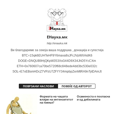
ЕНаука.мк
http://enauka.mk
Ви благодариме за секоја ваша поддршка , донација и сугестија
BTC=15qk6EUHTeHF9Y6mava8sJFcJVpWXAidK6
DOGE=DNQUB9HjQKpW353XsG44D9X34JhD5YcCXm
ETH=0x760607ca70be5720f68c848ede4dd3bc530e032c
SOL=E7xEBsmHDcZ7VPzU7ZFYY34mpbpZxnMtRA9nTytDAmJt
ПОВРЗАНИ НАСЛОВИ
ПОВЕЌЕ ОД АВТОРОТ
Формата на чашата
Осаменоста е поопасна
влијае на интензитетот
и од дебелината
на пиење?