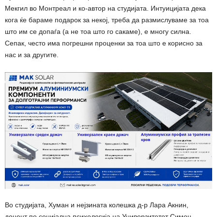
Мекгил во Монтреал и ко-автор на студијата. Интуицијата дека
кога ќе бараме подарок за некој, треба да размислуваме за тоа
што им се допаѓа (а не тоа што го сакаме), е многу силна.
Сепак, често има погрешни проценки за тоа што е корисно за
нас и за другите.
Во студијата, Хуман и нејзината колешка д-р Лара Aкнин,
доцент по социјална психологија на Универзитетот Симон