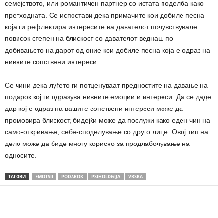
семејството, или романтичен партнер со истата поделба како
претходната. Се испостави дека примачите кои добиле песна
која ги рефлектира интересите на давателот почувствувале
повисок степен на блискост со давателот веднаш по
добивањето на дарот од оние кои добиле песна која е одраз на
нивните сопствени интереси.
Се чини дека луѓето ги потценуваат предностите на давање на
подарок кој ги одразува нивните емоции и интереси. Да се ​​даде
дар кој е одраз на вашите сопствени интереси може да
промовира блискост, бидејќи може да послужи како еден чин на
само-откривање, себе-споделување со друго лице. Овој тип на
дело може да биде многу корисно за продлабочување на
односите.
ТАГОВИ
EMOTSII
PODAROK
PSIHOLOGIJA
VRSKA
Share