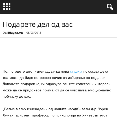
Подарете дел од вас
Од
ЕНаука.мк
-
05/08/2015
Share
Но, погодете што: изненадувачка нова
студија
покажува дека
тоа може да биде погрешен начин за избирање на подарок.
Давањето подарок кој ги одразува вашите сопствени интереси
може да се придонесе примачот да се чувствува емоционално
поблиску до вас.
„Бевме малку изненадени од нашите наоди”- вели д-р Лорен
Хуман, асистент професор по психологија на Универзитетот