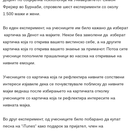
Фрејзер во Бурнаби, спровеле шест експерименти со околу
1.500 мажи и жени.
Во еден експеримент, на учесниците им било кажано да изберат
картичка за Денот на мајките. Некои беа замолени да изберат
картичка која го открива вашето вистинско себе, а на другите
картичка која го открива вашето знаење за примачот. Потоа сите
учесници пополниле прашалници во насока на откривање на
нивните емоции.
Учесниците со картичка која ги рефлектира нивните сопствени
интереси изјавиле дека се почувствувале поблиску до нивните
мајки веднаш после избирањето на картичката отколку
учесниците со картичка која ги рефлектира интересите на
нивната мајка.
Во друг експеримент, од учесниците било побарано да купат
песна на “iTunes“ како подарок за пријател, член на