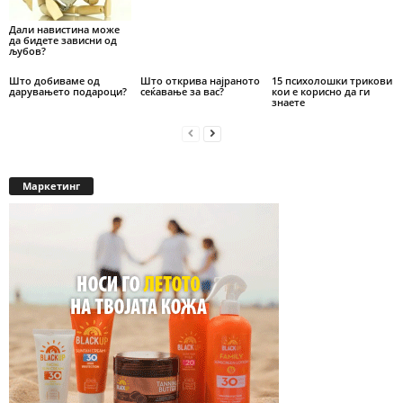
Дали навистина може
да бидете зависни од
љубов?
Што добиваме од
Што открива најраното
15 психолошки трикови
дарувањето подароци?
сеќавање за вас?
кои е корисно да ги
знаете
Маркетинг