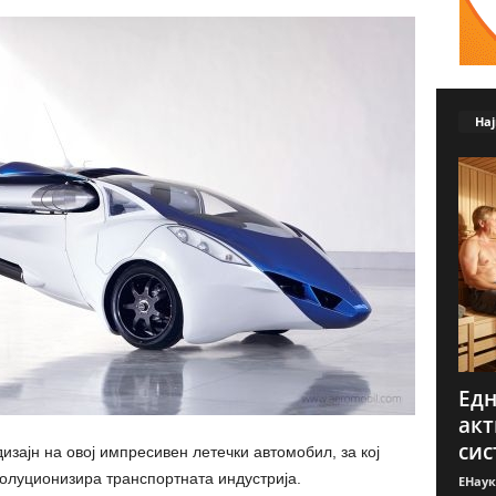
Нај
Едн
ак
сис
изајн на овој импресивен летечки автомобил, за кој
волуционизира транспортната индустрија.
ЕНаук