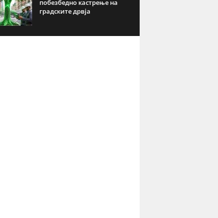
побезбедно кастрење на
градските дрвја