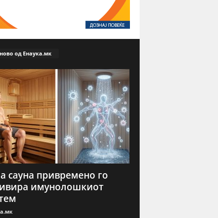
ново од Енаука.мк
а сауна привремено го
тивира имунолошкиот
тем
а.мк