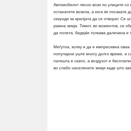
Автомобилот лесно вози по улиците со 
останатите возила, а кога ќе посакате 
секунди за крилјата да се отворат. Се 
рамна земја. Тимот, во моментов, се об
да полета, бидејќи толкава далечина е
Меѓутоа, колку и да е импресивна оваа
популарни уште многу долго време, и са
патишта е скапо, а воздухот е бесплатен
во слабо населените земји каде што за