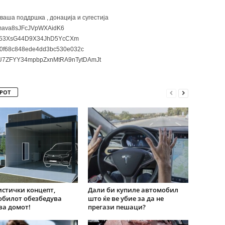
 ваша поддршка , донација и сугестија
ava8sJFcJVpWXAidK6
3XsG44D9X34JhD5YcCXm
0f68c848ede4dd3bc530e032c
7ZFYY34mpbpZxnMtRA9nTytDAmJt
РОТ
стички концепт,
Дали би купиле автомобил
обилот обезбедува
што ќе ве убие за да не
 за домот!
прегази пешаци?