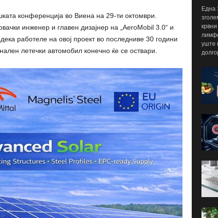
Една 
ката конференција во Виена на 29-ти октомври.
зголе
крвни
вачки инженер и главен дизајнер на „AeroMobil 3.0“ и
лимфо
 дека работеле на овој проект во последниве 30 години
уште 
нален летечки автомобил конечно ќе се оствари.
долго