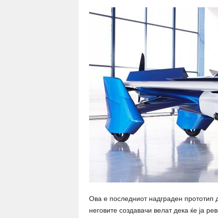
Ова е последниот надграден прототип д
неговите создавачи велат дека ќе ја ре