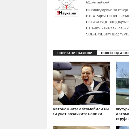
http://enauka.mk
Ви благодариме за секоја
BTC=15qk6EUHTeHF9Y6m
DOGE=DNQUB9HjQKpW35
ETH=0x760607ca70be572
SOL=E7xEBsmHDcZ7VPzU
ПОВРЗАНИ НАСЛОВИ
ПОВЕЌЕ ОД АВТО
Aвтономните автомобили ни
Футури
ги учат возачките навики
автом
струја