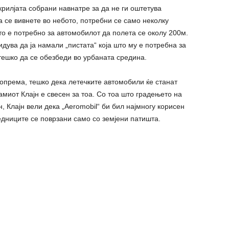
крилјата собрани навнатре за да не ги оштетува
да се вивнете во небото, потребни се само неколку
што е потребно за автомобилот да полета се околу 200м.
идува да ја намали „пистата“ која што му е потребна за
 тешко да се обезбеди во урбаната средина.
 опрема, тешко дека летечките автомобили ќе станат
миот Клајн е свесен за тоа. Со тоа што градењето на
, Клајн вели дека „Aeromobil“ би бил најмногу корисен
едниците се поврзани само со земјени патишта.