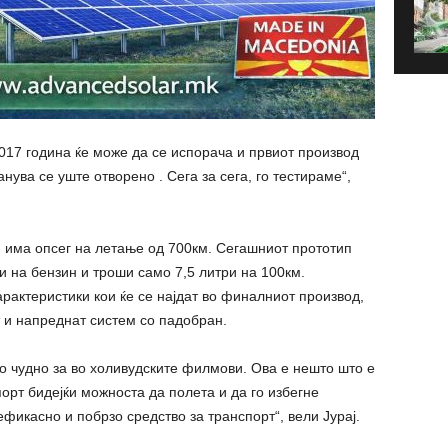
17 година ќе може да се испорача и првиот производ
ува се уште отворено . Сега за сега, го тестираме“,
и има опсег на летање од 700км. Сегашниот прототип
и на бензин и троши само 7,5 литри на 100км.
рактеристики кои ќе се најдат во финалниот производ,
т и напреднат систем со падобран.
то чудно за во холивудските филмови. Ова е нешто што е
орт бидејќи можноста да полета и да го избегне
фикасно и побрзо средство за транспорт“, вели Јурај.