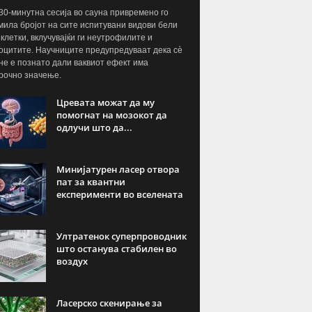
30-минутна сесија во сауна привремено го
мила бројот на сите испитувани видови бели
 клетки, вклучувајќи ги неутрофилите и
цитите. Научниците предупредуваат дека сè
не е познато дали ваквиот ефект има
рочно значење.
Цревата можат да му
помогнат на мозокот да
одлучи што да...
Минијатурен ласер отвора
пат за квантни
експерименти во вселената
Ултратенок суперпроводник
што останува стабилен во
воздух
Ласерско скенирање за