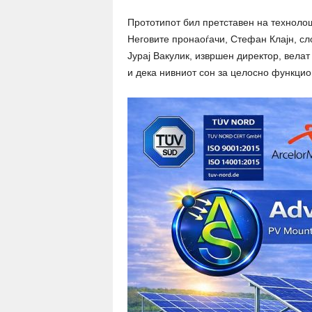
Прототипот бил претставен на технолош
Неговите пронаоѓачи, Стефан Клајн, сло
Јурај Вакулик, извршен директор, велат
и дека нивниот сон за целосно функцио