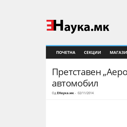
Е
Н
а
у
к
а
ПОЧЕТНА
СЕКЦИИ
МАГАЗ
Претставен „Аеро
автомобил
Од
ЕНаука.мк
-
02/11/2014
Share