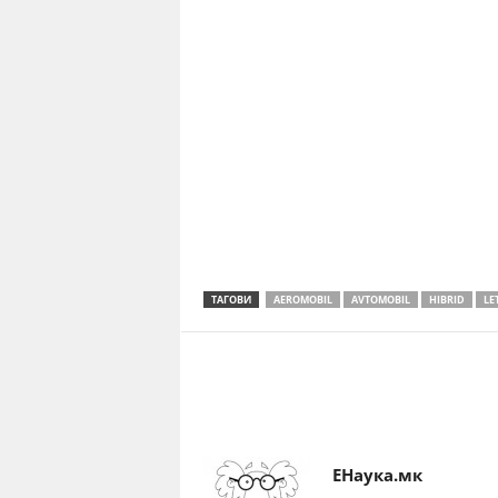
ТАГОВИ
AEROMOBIL
AVTOMOBIL
HIBRID
LE
Share
ЕНаука.мк