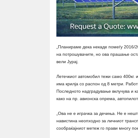
„Планираме дека некаде помеѓу 2016/20
на потрошувачите, но ова прашање остан
вели Јурај.
Летечкиот автомобил тежи само 400кг. 
има крилја со распон од 8 метри. Работ
Последното надградување вклучува и ка
како на пр. авионска опрема, автопило
„Ова не е играчка за дечиња. Не е неш
навистина неопходно за личниот трансп
сообраќајниот метеж го прави многу пое