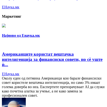
ЕНаука.мк
Маркетинг
Најново од Енаука.мк
Американците користат вештачка
интелигенција за финансиски совети, но сè уште
ѝ...
ЕНаука.мк
Околу еден од петмина Американци кои барале финансиски
совет користеле вештачка интелигенција, но само 3% имаат
голема доверба во неа. Експертите препорачуваат AI да служи
како почетна алатка за учење, а не како замена за
професионален совет.