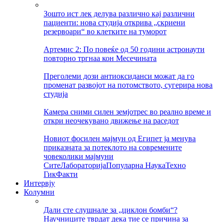
Зошто ист лек делува различно кај различни
пациенти: нова студија открива „скриени
резервоари“ во клетките на туморот
Артемис 2: По повеќе од 50 години астронаути
повторно тргнаа кон Месечината
Преголеми дози антиоксиданси можат да го
променат развојот на потомството, сугерира нова
студија
Камера сними силен земјотрес во реално време и
откри неочекувано движење на раседот
Новиот фосилен мајмун од Египет ја менува
приказната за потеклото на современите
човеколики мајмуни
Сите
Лабораторија
Популарна Наука
Техно
Гик
Факти
Интервју
Колумни
Дали сте слушнале за „циклон бомби“?
Научниците тврдат дека тие се причина за