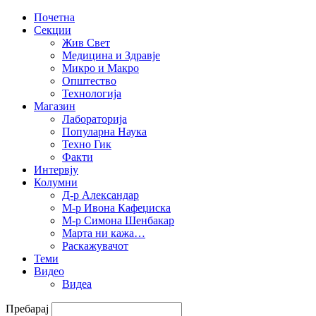
Почетна
Секции
Жив Свет
Медицина и Здравје
Микро и Макро
Општество
Технологија
Магазин
Лабораторија
Популарна Наука
Техно Гик
Факти
Интервју
Колумни
Д-р Александар
М-р Ивона Кафеџиска
М-р Симона Шенбакар
Марта ни кажа…
Раскажувачот
Теми
Видео
Видеа
Пребарај