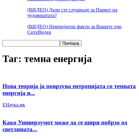
(ВИДЕО) Дали сте слушнале за Паркот на
чудовиштата?
(ВИДЕО) Неверојатни факти за Вашите очи
Сите
Видеа
Таг: темна енергија
Нова теорија ја поврзува ентропијата со темната
енергија и...
ЕНаука.мк
Како Универзумот може да се шири побрзо од
светлината...