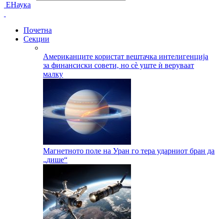
ЕНаука
Почетна
Секции
Американците користат вештачка интелигенција
за финансиски совети, но сè уште ѝ веруваат
малку
Магнетното поле на Уран го тера ударниот бран да
„дише“