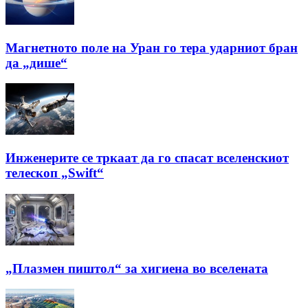
Магнетното поле на Уран го тера ударниот бран
да „дише“
Инженерите се тркаат да го спасат вселенскиот
телескоп „Swift“
„Плазмен пиштол“ за хигиена во вселената