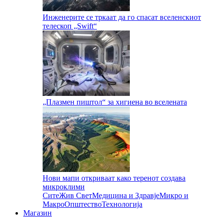
Инженерите се тркаат да го спасат вселенскиот
телескоп „Swift“
„Плазмен пиштол“ за хигиена во вселената
Нови мапи откриваат како теренот создава
микроклими
Сите
Жив Свет
Медицина и Здравје
Микро и
Макро
Општество
Технологија
Магазин