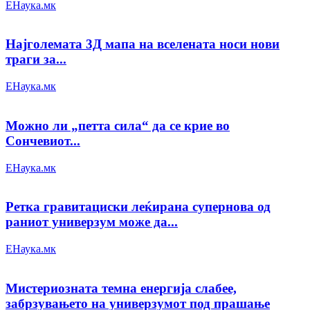
ЕНаука.мк
Најголемата 3Д мапа на вселената носи нови
траги за...
ЕНаука.мк
Можно ли „петта сила“ да се крие во
Сончевиот...
ЕНаука.мк
Ретка гравитациски леќирана супернова од
раниот универзум може да...
ЕНаука.мк
Мистериозната темна енергија слабее,
забрзувањето на универзумот под прашање