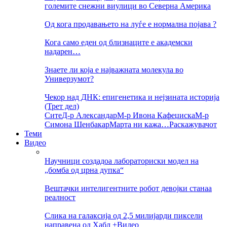
големите снежни виулици во Северна Америка
Од кога продавањето на луѓе е нормална појава ?
Кога само еден од близнаците е академски
надарен…
Знаете ли која е најважната молекула во
Универзумот?
Чекор над ДНК: епигенетика и нејзината историја
(Трет дел)
Сите
Д-р Александар
М-р Ивона Кафеџиска
М-р
Симона Шенбакар
Марта ни кажа…
Раскажувачот
Теми
Видео
Научници создадоа лабораториски модел на
„бомба од црна дупка“
Вештачки интелигентните робот девојки станаа
реалност
Слика на галаксија од 2,5 милијарди пиксели
направена од Хабл +Видео