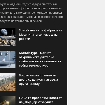
жувачи од Пен Стејт создадоа синтетички
тор на ензим кој користи кислород за хемиски
ии, при што како единствен отпаден производ
ва вода. Пристапот може да овозможи почисто
водство на хемикалии и лекови.
SpaceX планира фабрики на
Месечината со помош на
роботи
Минијатурен магнет
открива исклучително
слаби магнетни полиња на
собна температура
Зошто некои планински
дрвја се движат нагоре, а
други надолу
НАСА го продолжи животот
на „Војаџер 2“ за уште