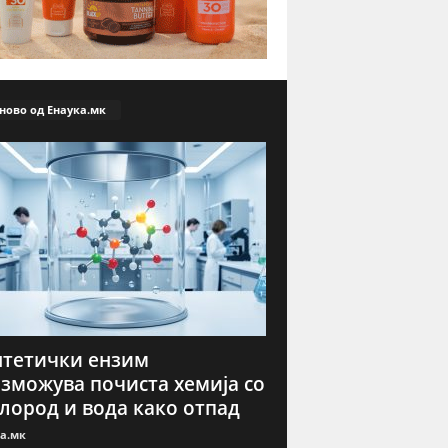
ново од Енаука.мк
тетички ензим
зможува почиста хемија со
лород и вода како отпад
а.мк