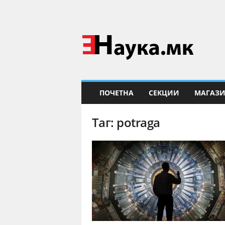
Е
Н
а
у
к
а
ПОЧЕТНА
СЕКЦИИ
МАГАЗ
Таг: potraga