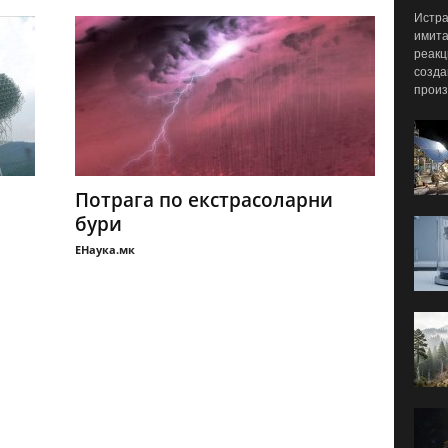
Истра
имита
реакц
созда
произ
Потрага по екстрасоларни
бури
ЕНаука.мк