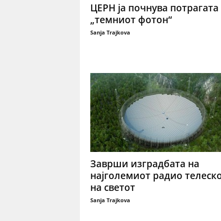
ЦЕРН ја почнува потрагата
„темниот фотон“
Sanja Trajkova
Заврши изградбата на
најголемиот радио телеск
на светот
Sanja Trajkova