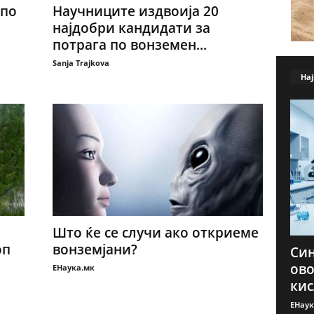
 по
Научниците издвоија 20
најдобри кандидати за
потрага по вонземен...
Sanja Trajkova
Нај
Што ќе се случи ако откриеме
оп
вонземјани?
Син
ово
ЕНаука.мк
кис
ЕНаук