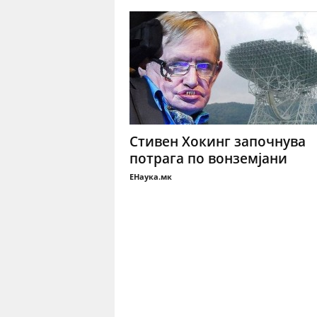
Стивен Хокинг започнува
потрага по вонземјани
ЕНаука.мк