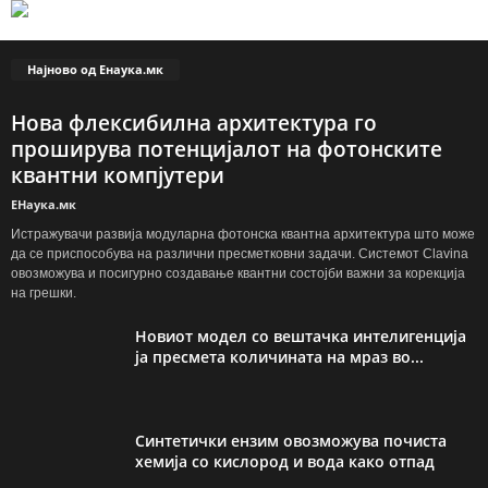
Најново од Енаука.мк
Нова флексибилна архитектура го
проширува потенцијалот на фотонските
квантни компјутери
ЕНаука.мк
Истражувачи развија модуларна фотонска квантна архитектура што може
да се приспособува на различни пресметковни задачи. Системот Clavina
овозможува и посигурно создавање квантни состојби важни за корекција
на грешки.
Новиот модел со вештачка интелигенција
ја пресмета количината на мраз во...
Синтетички ензим овозможува почиста
хемија со кислород и вода како отпад