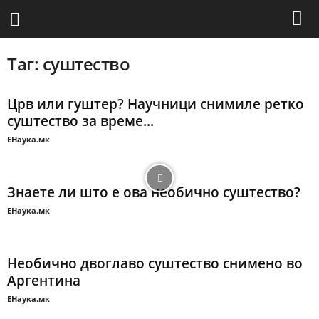
Таг: суштество
Црв или гуштер? Научници снимиле ретко
суштество за време...
ЕНаука.мк
Знаете ли што е ова необично суштество?
ЕНаука.мк
Необично двоглаво суштество снимено во
Аргентина
ЕНаука.мк