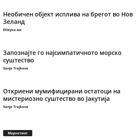
Необичен објект исплива на брегот во Нов
Зеланд
ЕНаука.мк
Запознајте го најсимпатичното морско
суштество
Sanja Trajkova
Откриени мумифицирани остатоци на
мистериозно суштество во Јакутија
Sanja Trajkova
Маркетинг