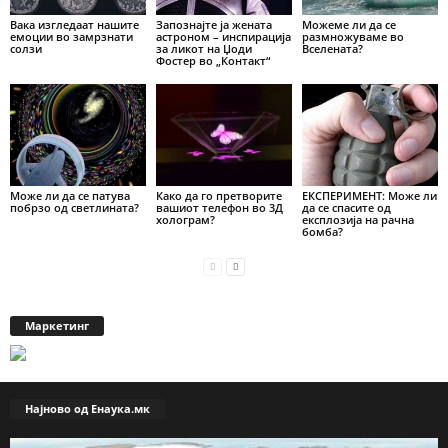
Вака изгледаат нашите
Запознајте ја жената
Можеме ли да се
емоции во замрзнати
астроном – инспирација
размножуваме во
солзи
за ликот на Џоди
Вселената?
Фостер во „Контакт“
Може ли да се патува
Како да го претворите
ЕКСПЕРИМЕНТ: Може ли
побрзо од светлината?
вашиот телефон во 3Д
да се спасите од
холограм?
експлозија на рачна
бомба?
Маркетинг
Најново од Енаука.мк