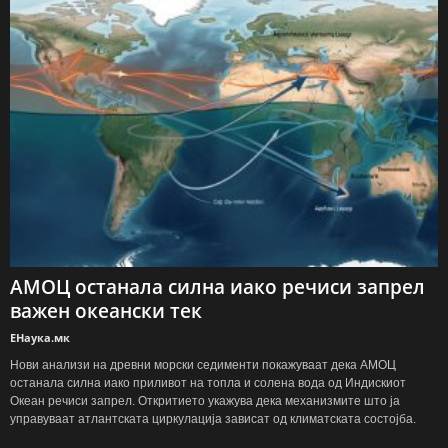
АМОЦ останала силна иако речиси запрел
важен океански тек
ЕНаука.мк
Нови анализи на древни морски седименти покажуваат дека АМОЦ
останала силна иако приливот на топла и солена вода од Индискиот
Океан речиси запрел. Откритието укажува дека механизмите што ја
управуваат атлантската циркулација зависат од климатската состојба.