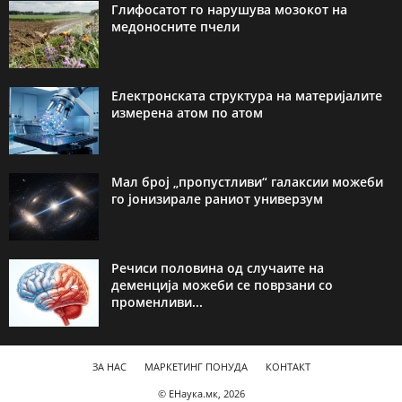
Глифосатот го нарушува мозокот на
медоносните пчели
Електронската структура на материјалите
измерена атом по атом
Мал број „пропустливи“ галаксии можеби
го јонизирале раниот универзум
Речиси половина од случаите на
деменција можеби се поврзани со
променливи...
ЗА НАС
МАРКЕТИНГ ПОНУДА
КОНТАКТ
© ЕНаука.мк, 2026