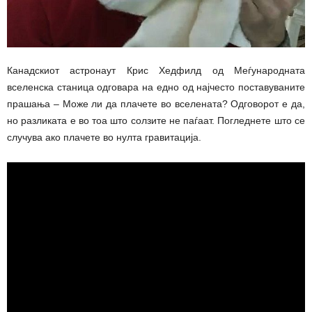
Канадскиот астронаут Крис Хедфилд од Меѓународната
вселенска станица одговара на едно од најчесто поставуваните
прашања – Може ли да плачете во вселената? Одговорот е да,
но разликата е во тоа што солзите не паѓаат. Погледнете што се
случува ако плачете во нулта гравитација.