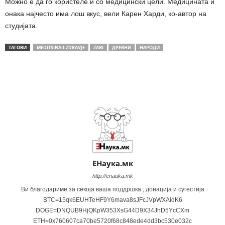
Можно е да го користеле и со медицински цели. Медицината и
онака најчесто има лош вкус, вели Карен Харди, ко-автор на
студијата.
ТАГОВИ
MEDITSINA-I-ZDRAVJE
ZABI
ДРЕВНИ
НАРОДИ
Share
ЕНаука.мк
http://enauka.mk
Ви благодариме за секоја ваша поддршка , донација и сугестија
BTC=15qk6EUHTeHF9Y6mava8sJFcJVpWXAidK6
DOGE=DNQUB9HjQKpW353XsG44D9X34JhD5YcCXm
ETH=0x760607ca70be5720f68c848ede4dd3bc530e032c