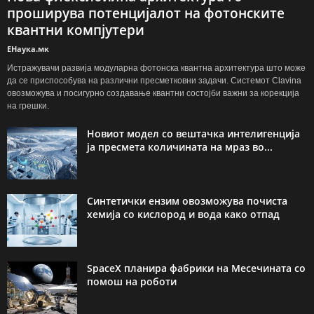
проширува потенцијалот на фотонските
квантни компјутери
ЕНаука.мк
Истражувачи развија модуларна фотонска квантна архитектура што може
да се приспособува на различни пресметковни задачи. Системот Clavina
овозможува и посигурно создавање квантни состојби важни за корекција
на грешки.
Новиот модел со вештачка интелигенција
ја пресмета количината на мраз во...
Синтетички ензим овозможува почиста
хемија со кислород и вода како отпад
SpaceX планира фабрики на Месечината со
помош на роботи