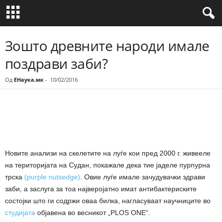
Зошто древните народи имале
поздрави заби?
Од
ЕНаука.мк
-
10/02/2016
Share
Новите анализи на скелетите на луѓе кои пред 2000 г. живееле
на територијата на Судан, покажале дека тие јаделе пурпурна
трска
(purple nutsedge)
. Овие луѓе имале зачудувачки здрави
заби, а заслуга за тоа најверојатно имат антибактериските
состојки што ги содржи оваа билка, нагласуваат научниците во
студијата
објавена во весникот „PLOS ONE“.