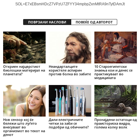
SOL=E7xEBsmHDcZ7VPzU7ZFYY34mpbpZxnMtRA9nTytDAmJt
ПОВРЗАНИ НАСЛОВИ
ПОВЕЌЕ ОД АВТОРОТ
Откриен најцврстиот
Неандарталците
10 Староегипетски
биолошки материјал на
користеле аспирин
знаења кои и денес се
планетата?
против болка во забите
практикуваат во
медицината
Нов сензор кој ќе
Дали електричните
Пронајдени остатоци од
бележи што луѓето
четки за заби се
праисториска видра,
внесуваат во
подобри од обичните?
голема колку волк
организмот во текот на
денот