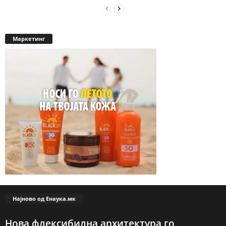
Маркетинг
Најново од Енаука.мк
Нова флексибилна архитектура го