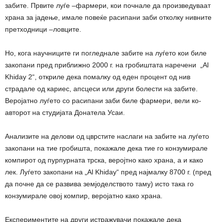
забите. Првите луѓе –фармери, кои почнале да произведуваат
храна за јадење, имале повеќе расипани заби отколку нивните
претходници –ловците.
Но, кога научниците ги погледнале забите на луѓето кои биле
закопани пред приближно 2000 г. на гробиштата наречени „Al
Khiday 2“, откриле дека помалку од еден процент од нив
страдале од кариес, апсцеси или други болести на забите.
Веројатно луѓето со расипани заби биле фармери, вели ко-
авторот на студијата Донатела Усаи.
Анализите на делови од цврстите наслаги на забите на луѓето
закопани на тие гробишта, покажале дека тие го конзумирале
компирот од пурпурната трска, веројтно како храна, а и како
лек. Луѓето закопани на „Al Khiday“ пред најмалку 8700 г. (пред
да почне да се развива земјоделството таму) исто така го
конзумирале овој компир, веројатно како храна.
Експериментите на други истражувачи покажале дека