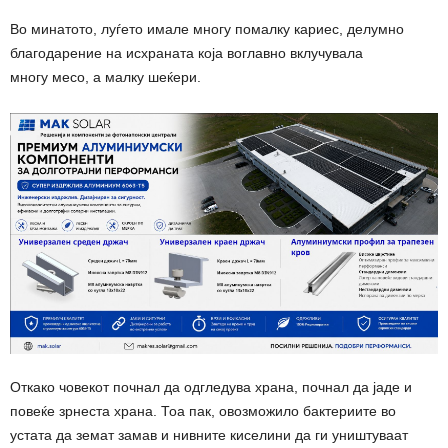
Во минатото, луѓето имале многу помалку кариес, делумно
благодарение на исхраната која воглавно вклучувала
многу месо, а малку шеќери.
Откако човекот почнал да одгледува храна, почнал да јаде и
повеќе зрнеста храна. Тоа пак, овозможило бактериите во
устата да земат замав и нивните киселини да ги уништуваат