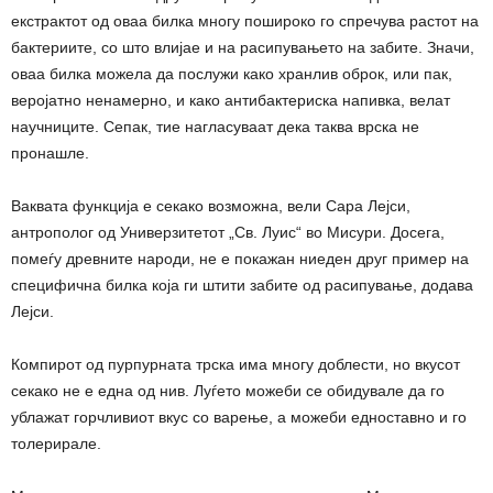
екстрактот од оваа билка многу пошироко го спречува растот на
бактериите, со што влијае и на расипувањето на забите. Значи,
оваа билка можела да послужи како хранлив оброк, или пак,
веројатно ненамерно, и како антибактериска напивка, велат
научниците. Сепак, тие нагласуваат дека таква врска не
пронашле.
Ваквата функција е секако возможна, вели Сара Лејси,
антрополог од Универзитетот „Св. Луис“ во Мисури. Досега,
помеѓу древните народи, не е покажан ниеден друг пример на
специфична билка која ги штити забите од расипување, додава
Лејси.
Компирот од пурпурната трска има многу доблести, но вкусот
секако не е една од нив. Луѓето можеби се обидувале да го
ублажат горчливиот вкус со варење, а можеби едноставно и го
толерирале.