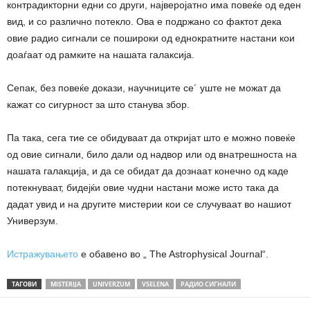
контрадикторни едни со други, најверојатно има повеќе од еден
вид, и со различно потекло. Ова е подржано со фактот дека
овие радио сигнали се пошироки од еднократните настани кои
доаѓаат од рамките на нашата галаксија.
Сепак, без повеќе докази, научниците се´ уште не можат да
кажат со сигурност за што станува збор.
Па така, сега тие се обидуваат да откријат што е можно повеќе
од овие сигнали, било дали од надвор или од внатрешноста на
нашата галакција, и да се обидат да дознаат конечно од каде
потекнуваат, бидејќи овие чудни настани може исто така да
дадат увид и на другите мистерии кои се случуваат во нашиот
Универзум.
Истражувањето
е обавено во „ The Astrophysical Journal“.
ТАГОВИ
MISTERIJA
UNIVERZUM
VSELENA
РАДИО СИГНАЛИ