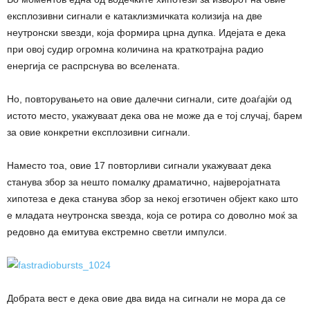
експлозивни сигнали е катаклизмичката колизија на две
неутронски ѕвезди, која формира црна дупка. Идејата е дека
при овој судир огромна количина на краткотрајна радио
енергија се распрснува во вселената.
Но, повторувањето на овие далечни сигнали, сите доаѓајќи од
истото место, укажуваат дека ова не може да е тој случај, барем
за овие конкретни експлозивни сигнали.
Наместо тоа, овие 17 повторливи сигнали укажуваат дека
станува збор за нешто помалку драматично, најверојатната
хипотеза е дека станува збор за некој егзотичен објект како што
е младата неутронска ѕвезда, која се ротира со доволно моќ за
редовно да емитува екстремно светли импулси.
Добрата вест е дека овие два вида на сигнали не мора да се