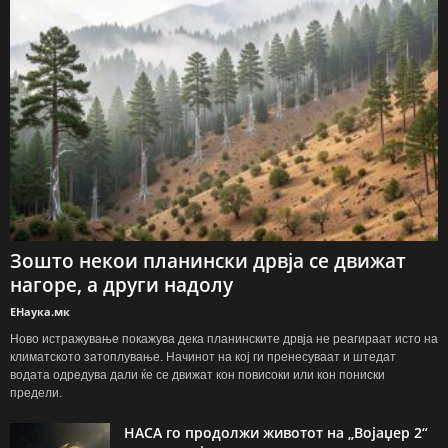
Зошто некои планински дрвја се движат
нагоре, а други надолу
ЕНаука.мк
Ново истражување покажува дека планинските дрвја не реагираат исто на
климатското затоплување. Начинот на кој ги пренесуваат и штедат
водата одредува дали ќе се движат кон повисоки или кон пониски
предели.
НАСА го продолжи животот на „Војаџер 2“