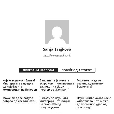
Share
Sanja Trajkova
http://www.enauka.mk
ПОВРЗАНИ НАСЛОВИ
ПОВЕЌЕ ОД АВТОРОТ
Која е всушност Елиза?
Запознајте ја жената
Можеме ли да се
Мистеријата зад една
астроном – инспирација
размножуваме во
од најубавите
за ликот на Џоди
Вселената?
композиции на Бетовен
Фостер во „Контакт“
Може ли да се патува
8 факти за научната
Научниците кажаа кое е
побрзо од светлината?
мистерија што влијае
животното што може
на само 10% од
да преживее удар од
популацијата
астероид!