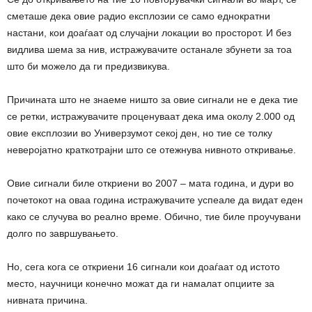
сметаше дека овие радио експлозии се само еднократни
настани, кои доаѓаат од случајни локации во просторот. И без
видлива шема за нив, истражувачите останале збунети за тоа
што би можело да ги предизвикува.
Причината што не знаеме ништо за овие сигнали не е дека тие
се ретки, истражувачите проценуваат дека има околу 2.000 од
овие експлозии во Универзумот секој ден, но тие се толку
неверојатно краткотрајни што се отежнува нивното откривање.
Овие сигнали биле откриени во 2007 – мата година, и дури во
почетокот на оваа година истражувачите успеале да видат еден
како се случува во реално време. Обично, тие биле проучувани
долго по завршувањето.
Но, сега кога се откриени 16 сигнали кои доаѓаат од истото
место, научници конечно можат да ги намалат опциите за
нивната причина.