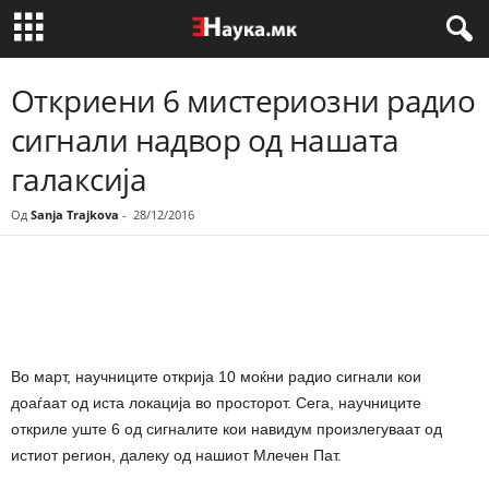
Откриени 6 мистериозни радио
сигнали надвор од нашата
галаксија
Од
Sanja Trajkova
-
28/12/2016
Share
Во март, научниците открија 10 моќни радио сигнали кои
доаѓаат од иста локација во просторот. Сега, научниците
откриле уште 6 од сигналите кои навидум произлегуваат од
истиот регион, далеку од нашиот Млечен Пат.