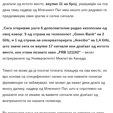
доаѓале од истото место,
вкупно 11 на број
, укажувајќи на тоа
дека таму надвор од Млечниот Пат има нешто што редовно ги
предизвикува овие кратки и силни сигнали.
„
Сега откривме уште 6 дополнителни радио експлозии од
овој извор: 5 од страна на телескопот „Green Bank“ на 2
GHz, и 1 од страна на опсерваторијата „Arecibo“ на 1,4 GHz,
што значи сега се вкупно 17 сигнали кои доаѓаат од истото
место, кое стана познато како „FRB 121102“
– велат
истржувачите од Универзитетот Мекгил во Канада.
Тимот не може да ја посочи точната локација на ова место, но
врз основа на специфичниот начин на кои нивните пониски
фреквенции се забавуваат, тие можат да кажат дека доаѓа од
многу далеку, надвор од Млечниот Пат, што е спротивно на
доказите кои ги имаме за ваквите сигнали кои доаѓаат од
внатрешноста на нашата галаксија.
Во моментов една од водечките хипотези за изворот на овие