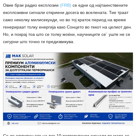
Овие брзи радио експлозии
(FRB)
се едни од најтаинствените
експлозивни сигнали откриени досега во вселената. Тие траат
само неколку милисекунди, но во тој краток период на време
генерираат толку енергија како Сонцето во текот на целиот ден.
Но, и покрај тоа што се толку моќни, научниците се´ уште не се
сигурни што точно ги предизвикува.
Се до откривањето на тие 10 повторувачки сигнали во март, се