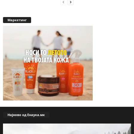
Маркетинг
Најново од Енаука.мк