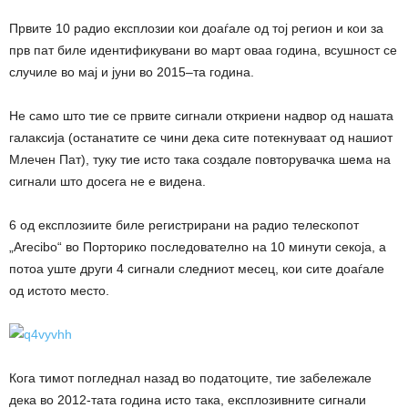
Првите 10 радио експлозии кои доаѓале од тој регион и кои за
прв пат биле идентификувани во март оваа година, всушност се
случиле во мај и јуни во 2015–та година.
Не само што тие се првите сигнали откриени надвор од нашата
галаксија (останатите се чини дека сите потекнуваат од нашиот
Млечен Пат), туку тие исто така создале повторувачка шема на
сигнали што досега не е видена.
6 од експлозиите биле регистрирани на радио телескопот
„Arecibo“ во Порторико последователно на 10 минути секоја, а
потоа уште други 4 сигнали следниот месец, кои сите доаѓале
од истото место.
Кога тимот погледнал назад во податоците, тие забележале
дека во 2012-тата година исто така, експлозивните сигнали