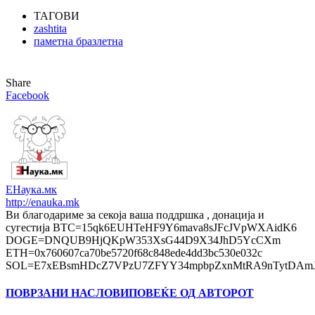
ТАГОВИ
zashtita
паметна бразлетна
Share
Facebook
ЕНаука.мк
http://enauka.mk
Ви благодариме за секоја ваша поддршка , донација и
сугестија BTC=15qk6EUHTeHF9Y6mava8sJFcJVpWXAidK6
DOGE=DNQUB9HjQKpW353XsG44D9X34JhD5YcCXm
ETH=0x760607ca70be5720f68c848ede4dd3bc530e032c
SOL=E7xEBsmHDcZ7VPzU7ZFYY34mpbpZxnMtRA9nTytDAmJ
ПОВРЗАНИ НАСЛОВИ
ПОВЕЌЕ ОД АВТОРОТ