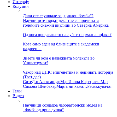
Интервју
Колумни
Дали сте слушнале за „циклон бомби“?
Научниците тврдат дека тие се причина за
големите снежни виулици во Северна Америка
Од кога продавањето на луѓе е нормална појава ?
Кога само еден од близнаците е академски
надарен…
Знаете ли која е најважната молекула во
Универзумот?
Чекор над ДНК: епигенетика и нејзината историја
(Трет дел)
Сите
Д-р Александар
М-р Ивона Кафеџиска
М-р
Симона Шенбакар
Марта ни кажа…
Раскажувачот
Теми
Видео
Научници создадоа лабораториски модел на
„бомба од црна дупка“