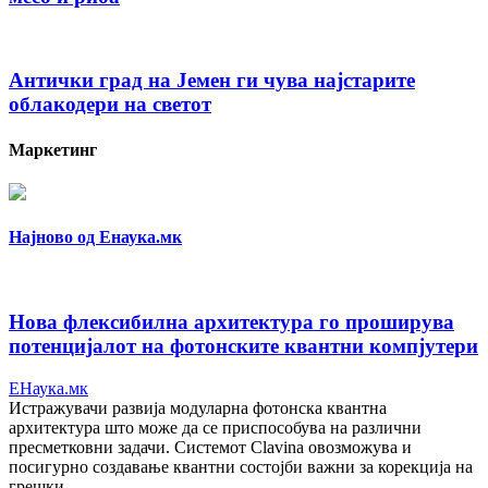
Антички град на Јемен ги чува најстарите
облакодери на светот
Маркетинг
Најново од Енаука.мк
Нова флексибилна архитектура го проширува
потенцијалот на фотонските квантни компјутери
ЕНаука.мк
Истражувачи развија модуларна фотонска квантна
архитектура што може да се приспособува на различни
пресметковни задачи. Системот Clavina овозможува и
посигурно создавање квантни состојби важни за корекција на
грешки.