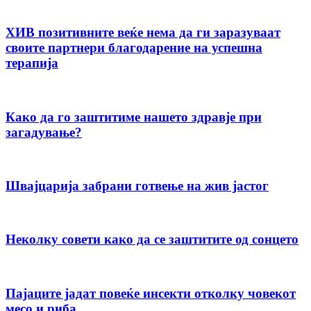
ХИВ позитивните веќе нема да ги заразуваат
своите партнери благодарение на успешна
терапија
Како да го заштитиме нашето здравје при
загадување?
Швајцарија забрани готвење на жив јастог
Неколку совети како да се заштитите од сонцето
Пајаците јадат повеќе инсекти отколку човекот
месо и риба