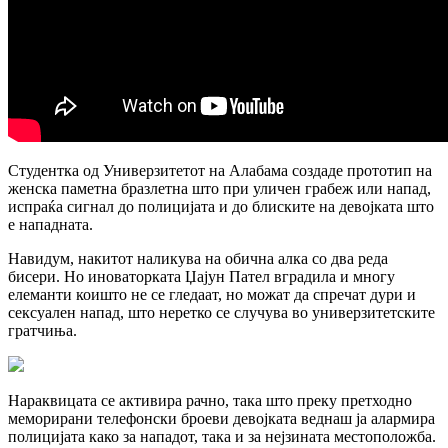
Студентка од Универзитетот на Алабама создаде прототип на
женска паметна бразлетна што при уличен грабеж или напад,
испраќа сигнал до полицијата и до блиските на девојката што
е нападната.
Навидум, накитот наликува на обична алка со два реда
бисери. Но иноваторката Џајун Пател вградила и многу
елеманти коишто не се гледаат, но можат да спречат дури и
сексуален напад, што неретко се случува во универзитетските
гратчиња.
Нараквицата се активира рачно, така што преку претходно
меморирани телефонски броеви девојката веднаш ја алармира
полицијата како за нападот, така и за нејзината местоположба.