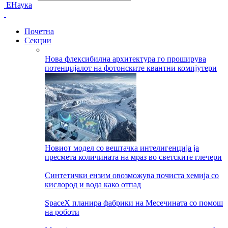
ЕНаука
Почетна
Секции
Нова флексибилна архитектура го проширува
потенцијалот на фотонските квантни компјутери
Новиот модел со вештачка интелигенција ја
пресмета количината на мраз во светските глечери
Синтетички ензим овозможува почиста хемија со
кислород и вода како отпад
SpaceX планира фабрики на Месечината со помош
на роботи