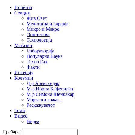
Почетна
Секции
Жив Свет
Медицина и Здравје
Микро и Макро
Општество
Технологија
Магазин
Лабораторија
Популарна Наука
Техно Гик
Факти
Интервју
Колумни
Д-р Александар
М-р Ивона Кафеџиска
М-р Симона Шенбакар
Марта ни кажа…
Раскажувачот
Теми
Видео
Видеа
Пребарај