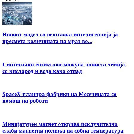
Новиот модел со вештачка интелигенција ја
пресмета количината на мраз во...
Синтетички ензим овозможува почиста хемија
со кислород и вода како отпад
SpaceX планира фабрики на Месечината со
помош на роботи
Минијатурен магнет открива исклучително
слаби магнетни полиња на собна температура