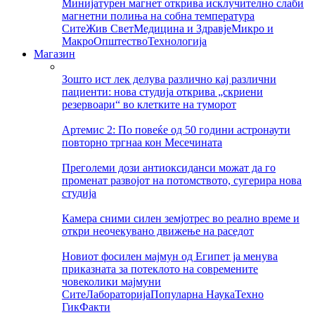
Минијатурен магнет открива исклучително слаби
магнетни полиња на собна температура
Сите
Жив Свет
Медицина и Здравје
Микро и
Макро
Општество
Технологија
Магазин
Зошто ист лек делува различно кај различни
пациенти: нова студија открива „скриени
резервоари“ во клетките на туморот
Артемис 2: По повеќе од 50 години астронаути
повторно тргнаа кон Месечината
Преголеми дози антиоксиданси можат да го
променат развојот на потомството, сугерира нова
студија
Камера сними силен земјотрес во реално време и
откри неочекувано движење на раседот
Новиот фосилен мајмун од Египет ја менува
приказната за потеклото на современите
човеколики мајмуни
Сите
Лабораторија
Популарна Наука
Техно
Гик
Факти