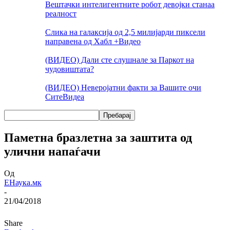
Вештачки интелигентните робот девојки станаа
реалност
Слика на галаксија од 2,5 милијарди пиксели
направена од Хабл +Видео
(ВИДЕО) Дали сте слушнале за Паркот на
чудовиштата?
(ВИДЕО) Неверојатни факти за Вашите очи
Сите
Видеа
Паметна бразлетна за заштита од
улични напаѓачи
Од
ЕНаука.мк
-
21/04/2018
Share