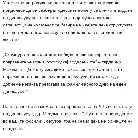
Уште едно истражување на колагенските влакна може да
придонесе да се разберат односите помеѓу различните видови
на диносауруси. Техниката која ја нарекуваат земање
отпечатоци на колагенот се базира на идејата дека структурата
на една колагенска молекула е единствена за поединечни
животни.
„Структурата на колагенот ќе биде послична кај најтесно
поврзаните животни, отколку кај подалечните“ – тврди д-р
Меидмент. „Доколку извадиме примерок од колагенот, и го
најдеме истиот кај различни диносауруси, би можеле да
добиеме некаква претстава за фамилијарното дрво на еден
диносаурус“.
На прашањето за можноста за пронаоѓање на ДНК во остатоци
од диносаурус, д-р Меидмент изјави: „Се’ уште не пронајдовме
во нашите фосили…меѓутоа, тоа не значи дека не би нашле ни
во иднина“.