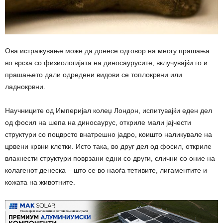
Ова истражување може да донесе одговор на многу прашања
во врска со физиологијата на диносаурусите, вклучувајќи го и
прашањето дали одредени видови се топлокрвни или
ладнокрвни.
Научниците од Империјал колеџ Лондон,
испитувајќи еден дел
од фосил на шепа на диносаурус, откриле мали јајчести
структури со поцврсто внатрешно јадро, коишто наликувале на
црвени крвни клетки.
Исто така, во друг дел од фосил, откриле
влакнести структури поврзани едни со други, слични со оние на
колагенот денеска – што се во наоѓа тетивите, лигаментите и
кожата на животните.