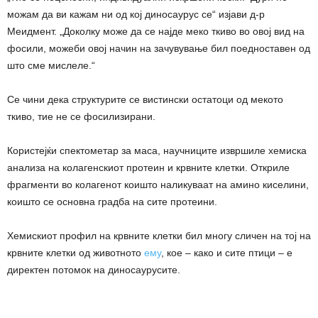
можам да ви кажам ни од кој диносаурус се“ изјави д-р
Меидмент
. „Доколку може да се најде меко ткиво во овој вид на
фосили, можеби овој начин на зачувување бил поедноставен од
што сме мислеле.“
Се чини дека структурите се вистински остатоци од мекото
ткиво, тие не се фосилизирани.
Користејќи спектометар за маса, научниците извршиле хемиска
анализа на колагенскиот протеин и крвните клетки. Откриле
фрагменти во колагенот коишто наликуваат на амино киселини,
коишто се основна градба на сите протеини.
Хемискиот профил на крвните клетки бил многу сличен на тој на
крвните клетки од животното
ему
, кое – како и сите птици – е
директен потомок на диносаурусите.