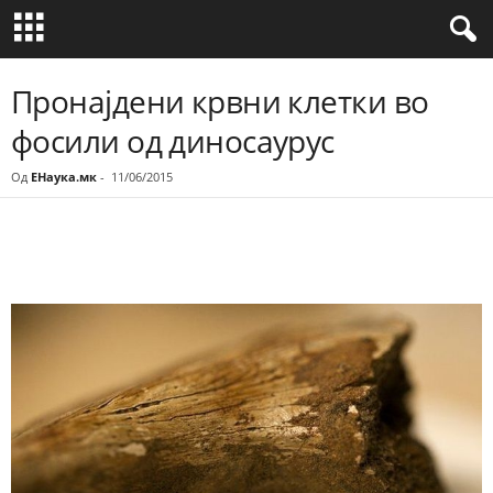
Пронајдени крвни клетки во
фосили од диносаурус
Од
ЕНаука.мк
-
11/06/2015
Share