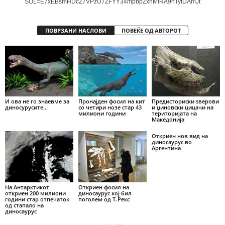
SOL=E7xEBsmHDcZ7VPzU7ZFYY34mpbpZxnMtRA9nTytDAmJt
ПОВРЗАНИ НАСЛОВИ
ПОВЕЌЕ ОД АВТОРОТ
И ова не го знаевме за
Пронајден фосил на кит
Предисториски ѕверови
диносурусите…
со четири нозе стар 43
и џиновски цицачи на
милиони години
територијата на
Македонија
Откриен нов вид на
диносаурус во
Аргентина
На Антарктикот
Откриен фосил на
откриен 200 милиони
диносаурус кој бил
години стар отпечаток
поголем од Т-Рекс
од стапало на
диносаурус