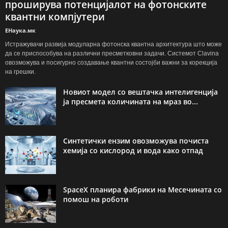
проширува потенцијалот на фотонските
квантни компјутери
ЕНаука.мк
Истражувачи развија модуларна фотонска квантна архитектура што може
да се приспособува на различни пресметковни задачи. Системот Clavina
овозможува и посигурно создавање квантни состојби важни за корекција
на грешки.
Новиот модел со вештачка интелигенција
ја пресмета количината на мраз во...
Синтетички ензим овозможува почиста
хемија со кислород и вода како отпад
SpaceX планира фабрики на Месечината со
помош на роботи