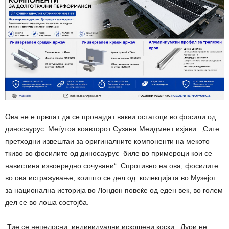
Ова не е првпат да се пронајдат вакви остатоци во фосили од
диносаурус. Меѓутоа коавторот Сузана Меидмент изјави: „Сите
претходни извештаи за оригиналните компоненти на мекото
ткиво во фосилите од диносаурус биле во примероци кои се
навистина извонредно сочувани“. Спротивно на ова, фосилите
во ова истражување, коишто се дел од колекцијата во Музејот
за национална историја во Лондон повеќе од еден век, во голем
дел се во лоша состојба.
„Тие се нецелосни, индивидуални искршени коски. Дури не