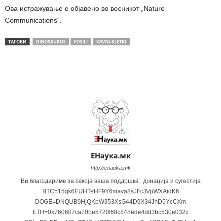
Ова истражување е објавено во весникот „Nature
Communications“.
ТАГОВИ
DINOSAURUS
FOSILI
KRVNI-KLETKI
Share
ЕНаука.мк
http://enauka.mk
Ви благодариме за секоја ваша поддршка , донација и сугестија
BTC=15qk6EUHTeHF9Y6mava8sJFcJVpWXAidK6
DOGE=DNQUB9HjQKpW353XsG44D9X34JhD5YcCXm
ETH=0x760607ca70be5720f68c848ede4dd3bc530e032c