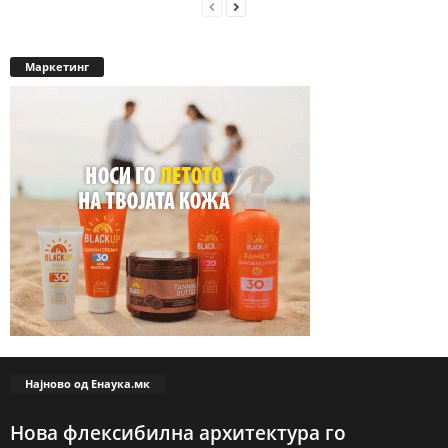
Маркетинг
Најново од Енаука.мк
Нова флексибилна архитектура го