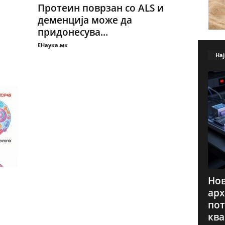
Протеин поврзан со ALS и
деменција може да
придонесува...
ЕНаука.мк
Нај
Нов
арх
пот
ква