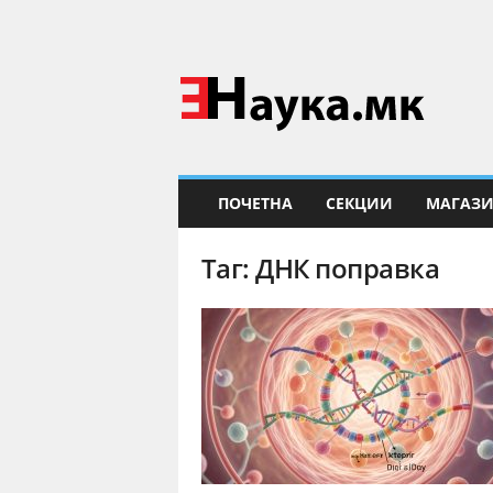
Е
Н
а
у
к
а
ПОЧЕТНА
СЕКЦИИ
МАГАЗ
Таг: ДНК поправка