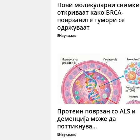
Нови молекуларни снимки
откриваат како BRCA-
поврзаните тумори се
одржуваат
ЕНаука.мк
Протеин поврзан со ALS и
деменција може да
поттикнува...
ЕНаука.мк