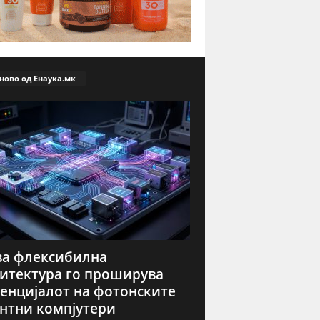
ново од Енаука.мк
а флексибилна
итектура го проширува
енцијалот на фотонските
нтни компјутери