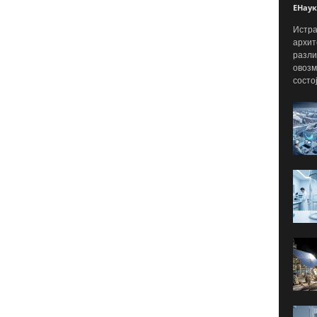
ЕНаук
Истра
архит
разли
овозм
состо