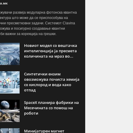
а.мк
жувачи развија модуларна фотонска квантна
ектура што може да се приспособува на
чни пресметковни задачи. Системот Clavina
ожува и посигурно создавање квантни
јби важни за корекција на грешки.
Новиот модел со вештачка
интелигенција ја пресмета
количината на мраз во...
Синтетички ензим
овозможува почиста хемија
со кислород и вода како
отпад
SpaceX планира фабрики на
Месечината со помош на
роботи
Минијатурен магнет